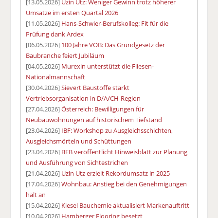
[13.05.2026]
Uzin Utz: Weniger Gewinn trotz höherer
Umsätze im ersten Quartal 2026
[11.05.2026]
Hans-Schwier-Berufskolleg: Fit für die
Prüfung dank Ardex
[06.05.2026]
100 Jahre VOB: Das Grundgesetz der
Baubranche feiert Jubiläum
[04.05.2026]
Murexin unterstützt die Fliesen-
Nationalmannschaft
[30.04.2026]
Sievert Baustoffe stärkt
Vertriebsorganisation in D/A/CH-Region
[27.04.2026]
Österreich: Bewilligungen für
Neubauwohnungen auf historischem Tiefstand
[23.04.2026]
IBF: Workshop zu Ausgleichsschichten,
Ausgleichsmörteln und Schüttungen
[23.04.2026]
BEB veröffentlicht Hinweisblatt zur Planung
und Ausführung von Sichtestrichen
[21.04.2026]
Uzin Utz erzielt Rekordumsatz in 2025
[17.04.2026]
Wohnbau: Anstieg bei den Genehmigungen
hält an
[15.04.2026]
Kiesel Bauchemie aktualisiert Markenauftritt
[10.04.2026]
Hamberger Flooring besetzt