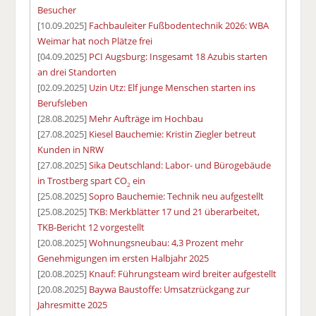
Besucher
[10.09.2025]
Fachbauleiter Fußbodentechnik 2026: WBA
Weimar hat noch Plätze frei
[04.09.2025]
PCI Augsburg: Insgesamt 18 Azubis starten
an drei Standorten
[02.09.2025]
Uzin Utz: Elf junge Menschen starten ins
Berufsleben
[28.08.2025]
Mehr Aufträge im Hochbau
[27.08.2025]
Kiesel Bauchemie: Kristin Ziegler betreut
Kunden in NRW
[27.08.2025]
Sika Deutschland: Labor- und Bürogebäude
in Trostberg spart CO
ein
2
[25.08.2025]
Sopro Bauchemie: Technik neu aufgestellt
[25.08.2025]
TKB: Merkblätter 17 und 21 überarbeitet,
TKB-Bericht 12 vorgestellt
[20.08.2025]
Wohnungsneubau: 4,3 Prozent mehr
Genehmigungen im ersten Halbjahr 2025
[20.08.2025]
Knauf: Führungsteam wird breiter aufgestellt
[20.08.2025]
Baywa Baustoffe: Umsatzrückgang zur
Jahresmitte 2025