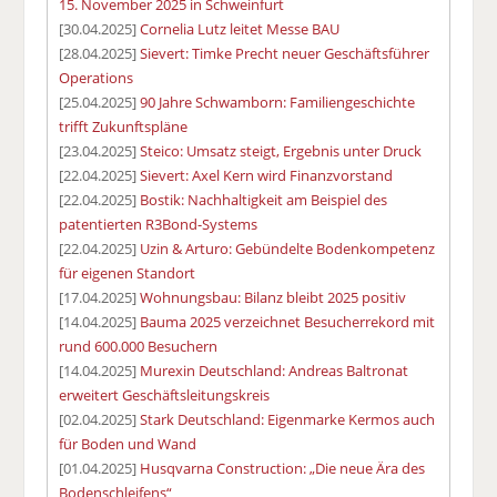
15. November 2025 in Schweinfurt
[30.04.2025]
Cornelia Lutz leitet Messe BAU
[28.04.2025]
Sievert: Timke Precht neuer Geschäftsführer
Operations
[25.04.2025]
90 Jahre Schwamborn: Familiengeschichte
trifft Zukunftspläne
[23.04.2025]
Steico: Umsatz steigt, Ergebnis unter Druck
[22.04.2025]
Sievert: Axel Kern wird Finanzvorstand
[22.04.2025]
Bostik: Nachhaltigkeit am Beispiel des
patentierten R3Bond-Systems
[22.04.2025]
Uzin & Arturo: Gebündelte Bodenkompetenz
für eigenen Standort
[17.04.2025]
Wohnungsbau: Bilanz bleibt 2025 positiv
[14.04.2025]
Bauma 2025 verzeichnet Besucherrekord mit
rund 600.000 Besuchern
[14.04.2025]
Murexin Deutschland: Andreas Baltronat
erweitert Geschäftsleitungskreis
[02.04.2025]
Stark Deutschland: Eigenmarke Kermos auch
für Boden und Wand
[01.04.2025]
Husqvarna Construction: „Die neue Ära des
Bodenschleifens“