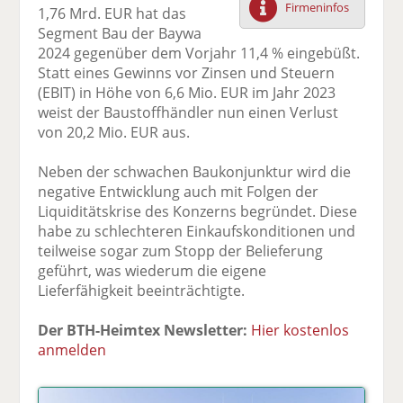
Firmeninfos
1,76 Mrd. EUR hat das
F
tt
Li
E
ck
Segment Bau der Baywa
ac
er
n
m
e
2024 gegenüber dem Vorjahr 11,4 % eingebüßt.
e
n
k
ai
n
Statt eines Gewinns vor Zinsen und Steuern
b
e
l
(EBIT) in Höhe von 6,6 Mio. EUR im Jahr 2023
o
di
v
weist der Baustoffhändler nun einen Verlust
o
n
er
von 20,2 Mio. EUR aus.
k
te
se
te
il
n
Neben der schwachen Baukonjunktur wird die
il
e
d
negative Entwicklung auch mit Folgen der
e
n
e
Liquiditätskrise des Konzerns begründet. Diese
n
n
habe zu schlechteren Einkaufskonditionen und
teilweise sogar zum Stopp der Belieferung
geführt, was wiederum die eigene
Lieferfähigkeit beeinträchtigte.
Der BTH-Heimtex Newsletter:
Hier kostenlos
anmelden