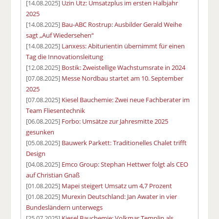
[14.08.2025]
Uzin Utz: Umsatzplus im ersten Halbjahr
2025
[14.08.2025]
Bau-ABC Rostrup: Ausbilder Gerald Weihe
sagt „Auf Wiedersehen“
[14.08.2025]
Lanxess: Abiturientin übernimmt für einen
Tag die Innovationsleitung
[12.08.2025]
Bostik: Zweistellige Wachstumsrate in 2024
[07.08.2025]
Messe Nordbau startet am 10. September
2025
[07.08.2025]
Kiesel Bauchemie: Zwei neue Fachberater im
Team Fliesentechnik
[06.08.2025]
Forbo: Umsätze zur Jahresmitte 2025
gesunken
[05.08.2025]
Bauwerk Parkett: Traditionelles Chalet trifft
Design
[04.08.2025]
Emco Group: Stephan Hettwer folgt als CEO
auf Christian Gnaß
[01.08.2025]
Mapei steigert Umsatz um 4,7 Prozent
[01.08.2025]
Murexin Deutschland: Jan Awater in vier
Bundesländern unterwegs
[25.07.2025]
Kiesel Bauchemie: Volkmar Templin als