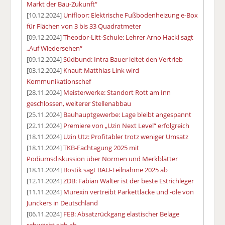
Markt der Bau-Zukunft“
[10.12.2024]
Unifloor: Elektrische Fußbodenheizung e-Box
für Flächen von 3 bis 33 Quadratmeter
[09.12.2024]
Theodor-Litt-Schule: Lehrer Arno Hackl sagt
„Auf Wiedersehen“
[09.12.2024]
Südbund: Intra Bauer leitet den Vertrieb
[03.12.2024]
Knauf: Matthias Link wird
Kommunikationschef
[28.11.2024]
Meisterwerke: Standort Rott am Inn
geschlossen, weiterer Stellenabbau
[25.11.2024]
Bauhauptgewerbe: Lage bleibt angespannt
[22.11.2024]
Premiere von „Uzin Next Level“ erfolgreich
[18.11.2024]
Uzin Utz: Profitabler trotz weniger Umsatz
[18.11.2024]
TKB-Fachtagung 2025 mit
Podiumsdiskussion über Normen und Merkblätter
[18.11.2024]
Bostik sagt BAU-Teilnahme 2025 ab
[12.11.2024]
ZDB: Fabian Walter ist der beste Estrichleger
[11.11.2024]
Murexin vertreibt Parkettlacke und -öle von
Junckers in Deutschland
[06.11.2024]
FEB: Absatzrückgang elastischer Beläge
schwächt sich ab