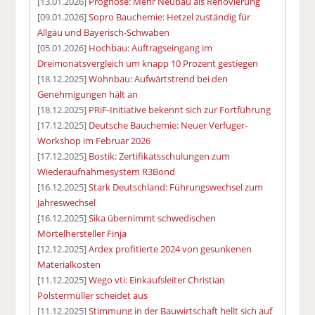
[13.01.2026]
Prognose: Mehr Neubau als Renovierung
[09.01.2026]
Sopro Bauchemie: Hetzel zuständig für
Allgäu und Bayerisch-Schwaben
[05.01.2026]
Hochbau: Auftragseingang im
Dreimonatsvergleich um knapp 10 Prozent gestiegen
[18.12.2025]
Wohnbau: Aufwärtstrend bei den
Genehmigungen hält an
[18.12.2025]
PRiF-Initiative bekennt sich zur Fortführung
[17.12.2025]
Deutsche Bauchemie: Neuer Verfuger-
Workshop im Februar 2026
[17.12.2025]
Bostik: Zertifikatsschulungen zum
Wiederaufnahmesystem R3Bond
[16.12.2025]
Stark Deutschland: Führungswechsel zum
Jahreswechsel
[16.12.2025]
Sika übernimmt schwedischen
Mörtelhersteller Finja
[12.12.2025]
Ardex profitierte 2024 von gesunkenen
Materialkosten
[11.12.2025]
Wego vti: Einkaufsleiter Christian
Polstermüller scheidet aus
[11.12.2025]
Stimmung in der Bauwirtschaft hellt sich auf