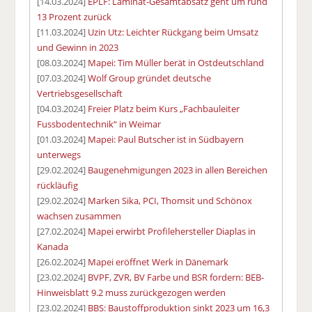
[14.03.2024]
EPLF: Laminat-Gesamtabsatz geht um rund
13 Prozent zurück
[11.03.2024]
Uzin Utz: Leichter Rückgang beim Umsatz
und Gewinn in 2023
[08.03.2024]
Mapei: Tim Müller berät in Ostdeutschland
[07.03.2024]
Wolf Group gründet deutsche
Vertriebsgesellschaft
[04.03.2024]
Freier Platz beim Kurs „Fachbauleiter
Fussbodentechnik“ in Weimar
[01.03.2024]
Mapei: Paul Butscher ist in Südbayern
unterwegs
[29.02.2024]
Baugenehmigungen 2023 in allen Bereichen
rückläufig
[29.02.2024]
Marken Sika, PCI, Thomsit und Schönox
wachsen zusammen
[27.02.2024]
Mapei erwirbt Profilehersteller Diaplas in
Kanada
[26.02.2024]
Mapei eröffnet Werk in Dänemark
[23.02.2024]
BVPF, ZVR, BV Farbe und BSR fordern: BEB-
Hinweisblatt 9.2 muss zurückgezogen werden
[23.02.2024]
BBS: Baustoffproduktion sinkt 2023 um 16,3