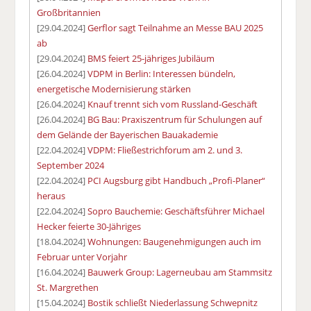
Großbritannien
[29.04.2024]
Gerflor sagt Teilnahme an Messe BAU 2025
ab
[29.04.2024]
BMS feiert 25-jähriges Jubiläum
[26.04.2024]
VDPM in Berlin: Interessen bündeln,
energetische Modernisierung stärken
[26.04.2024]
Knauf trennt sich vom Russland-Geschäft
[26.04.2024]
BG Bau: Praxiszentrum für Schulungen auf
dem Gelände der Bayerischen Bauakademie
[22.04.2024]
VDPM: Fließestrichforum am 2. und 3.
September 2024
[22.04.2024]
PCI Augsburg gibt Handbuch „Profi-Planer“
heraus
[22.04.2024]
Sopro Bauchemie: Geschäftsführer Michael
Hecker feierte 30-Jähriges
[18.04.2024]
Wohnungen: Baugenehmigungen auch im
Februar unter Vorjahr
[16.04.2024]
Bauwerk Group: Lagerneubau am Stammsitz
St. Margrethen
[15.04.2024]
Bostik schließt Niederlassung Schwepnitz