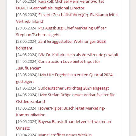
[04.06.2024]
Kerakoll: Michael Heim verantwortet
D/A/CH-Geschäft als Regional Director
[03.06.2024]
Sievert: Geschäftsführer Jörg Flaßkamp leitet
Vertrieb Inland
[28.05.2024]
PCI Augsburg: Chief Marketing Officer
Stephan Tschernek geht
[28.05.2024]
Zahl fertiggestellter Wohnungen 2023
konstant
[24.05.2024]
IVK: Dr. Kathrin Hein als Vorsitzende gewählt
[24.05.2024]
Construction Love bietet Input für
„Baufluencer“
[23.05.2024]
Uzin Utz: Ergebnis im ersten Quartal 2024
gesteigert
[21.05.2024]
Süddeutscher Estrichtag 2024 abgesagt
[14.05.2024]
Uzin: Stefan Dröge neuer Verkaufsleiter für
Ostdeutschland
[13.05.2024]
Isover/Rigips: Büsch leitet Marketing-
Kommunikation
[10.05.2024]
Baywa: Baustoffhandel verliert weiter an
Umsatz
[30.04.2024]
Mapei eröffnet neues Werk in