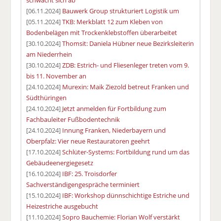
[06.11.2024]
Bauwerk Group strukturiert Logistik um
[05.11.2024]
TKB: Merkblatt 12 zum Kleben von
Bodenbelägen mit Trockenklebstoffen überarbeitet
[30.10.2024]
Thomsit: Daniela Hübner neue Bezirksleiterin
am Niederrhein
[30.10.2024]
ZDB: Estrich- und Fliesenleger treten vom 9.
bis 11. November an
[24.10.2024]
Murexin: Maik Ziezold betreut Franken und
Südthüringen
[24.10.2024]
Jetzt anmelden für Fortbildung zum
Fachbauleiter Fußbodentechnik
[24.10.2024]
Innung Franken, Niederbayern und
Oberpfalz: Vier neue Restauratoren geehrt
[17.10.2024]
Schlüter-Systems: Fortbildung rund um das
Gebäudeenergiegesetz
[16.10.2024]
IBF: 25. Troisdorfer
Sachverständigengespräche terminiert
[15.10.2024]
IBF: Workshop dünnschichtige Estriche und
Heizestriche ausgebucht
[11.10.2024]
Sopro Bauchemie: Florian Wolf verstärkt