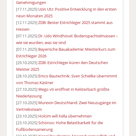
Genehmigungen
[17.11.2025]
Uzin Utz: Positive Entwicklung in den ersten
neun Monaten 2025
[12.11.2025]
ZDB: Bester Estrichleger 2025 stammt aus
Hessen
[07.11.2025]
Dr. Udo Windhövel: Bodenspachtelmassen –
wie sie wurden, was sie sind
[07.11.2025]
Bayerische Bauakademie: Meisterkurs zum
Estrichleger 2026
[29.10.2025]
ZDB: Estrichleger küren den Deutschen
Meister 2025
[28.10.2025]
Emco Bautechnik: Sven Schielke übernimmt
von Thomas Kästner
[27.10.2025]
Wego vti eröffnet in Kelsterbach größte
Niederlassung
[27.10.2025]
Murexin Deutschland: Zwei Neuzugänge im
Vertriebsteam
[23.10.2025]
Holcim will Xella übernehmen
[23.10.2025]
Schönox: Hohe Belastbarkeit für die
Fußbodensanierung
[23.10.2025]
Kiesel Bauchemie: Anwendungsvielfalt und