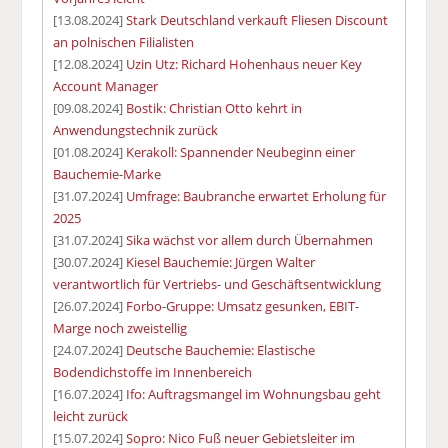
[13.08.2024]
Stark Deutschland verkauft Fliesen Discount
an polnischen Filialisten
[12.08.2024]
Uzin Utz: Richard Hohenhaus neuer Key
Account Manager
[09.08.2024]
Bostik: Christian Otto kehrt in
Anwendungstechnik zurück
[01.08.2024]
Kerakoll: Spannender Neubeginn einer
Bauchemie-Marke
[31.07.2024]
Umfrage: Baubranche erwartet Erholung für
2025
[31.07.2024]
Sika wächst vor allem durch Übernahmen
[30.07.2024]
Kiesel Bauchemie: Jürgen Walter
verantwortlich für Vertriebs- und Geschäftsentwicklung
[26.07.2024]
Forbo-Gruppe: Umsatz gesunken, EBIT-
Marge noch zweistellig
[24.07.2024]
Deutsche Bauchemie: Elastische
Bodendichstoffe im Innenbereich
[16.07.2024]
Ifo: Auftragsmangel im Wohnungsbau geht
leicht zurück
[15.07.2024]
Sopro: Nico Fuß neuer Gebietsleiter im