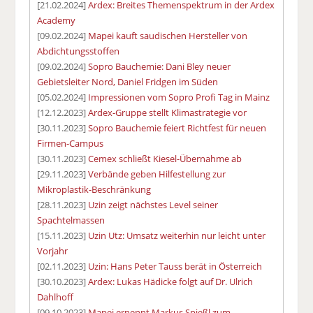
[21.02.2024]
Ardex: Breites Themenspektrum in der Ardex
Academy
[09.02.2024]
Mapei kauft saudischen Hersteller von
Abdichtungsstoffen
[09.02.2024]
Sopro Bauchemie: Dani Bley neuer
Gebietsleiter Nord, Daniel Fridgen im Süden
[05.02.2024]
Impressionen vom Sopro Profi Tag in Mainz
[12.12.2023]
Ardex-Gruppe stellt Klimastrategie vor
[30.11.2023]
Sopro Bauchemie feiert Richtfest für neuen
Firmen-Campus
[30.11.2023]
Cemex schließt Kiesel-Übernahme ab
[29.11.2023]
Verbände geben Hilfestellung zur
Mikroplastik-Beschränkung
[28.11.2023]
Uzin zeigt nächstes Level seiner
Spachtelmassen
[15.11.2023]
Uzin Utz: Umsatz weiterhin nur leicht unter
Vorjahr
[02.11.2023]
Uzin: Hans Peter Tauss berät in Österreich
[30.10.2023]
Ardex: Lukas Hädicke folgt auf Dr. Ulrich
Dahlhoff
[09.10.2023]
Mapei ernennt Markus Spießl zum