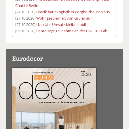
Charité Berlin
[27.10.2020]
Bostik baut Logistik in Borgholzhausen aus
[27.10.2020]
Wohngesundheit von Grund auf
[27.10.2020]
Uzin Utz: Umsatz bleibt stabil
[09.10.2020]
Sopro sagt Teilnahme an der BAU 2021 ab
Eurodecor