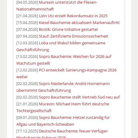
[04.05.2026]
Murexin unterstützt die Fliesen-
Nationalmannschaft
[21.04.2026]
Uzin Utz erzielt Rekordumsatz in 2025
[15.04.2026]
Kiesel Bauchemie aktualisiert Markenauftritt
[07.04.2026]
Bostik: Grüne Initiative gestartet
[07.04.2026]
Stauf: Zertifizierte Emissionssicherheit
[12.03.2026]
Loba und Wakol bilden gemeinsame
Geschäftsführung
[13.02.2026]
Sopro Bauchemie: Weichen für 2026 auf
Wachstum gestellt
[12.02.2026]
PCI entwickelt Sanierungs-Kampagne 2026
weiter
[02.02.2026]
Sopro Niederlande: André Hornemann
übernimmt Geschäftsführung
[02.02.2026]
Sopro Bauchemie stellt Vertrieb Süd neu auf
[21.01.2026]
Murexin: Michael Heim führt deutsche
Tochtergesellschaft
[09.01.2026]
Sopro Bauchemie: Hetzel zuständig für
Allgäu und Bayerisch-Schwaben
[17.12.2025]
Deutsche Bauchemie: Neuer Verfuger-
Workshop im Februar 2026