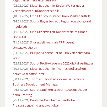
Regionalvertriebsleiter Süd auf
[02.02.2022]
Kiesel Bauchemie: Jürgen Walter neuer
Vertriebsleiter Fußbodentechnik
[18.01.2022]
Uzin Utz Group stärkt ihren Markenauftritt
[14.01.2022]
Sopro: Bayer betreut Region Augsburg und
Ingolstadt
[11.01.2022]
Uzin Utz erweitert Kapazitäten im Ulmer
Donautal
[11.01.2022]
Sika erzielt mehr als 17 Prozent
Umsatzwachstum
[03.01.2022]
PCI: Jan Scheithauer neu im Vertriebsteam
West
[22.12.2021]
Sopro: Profi-Akademie 2022 digital verfügbar
[30.11.2021]
Kiesel Bauchemie: Thomas Müllerschön
neuer Geschäftsführer
[30.11.2021]
Thomsit: Thorsten Zick neuer Technical
Business Development Manager
[26.11.2021]
Sopro Bauchemie: Über 1.000 Zuschauer
beim Profitag
[25.11.2021]
Deutsche Bauchemie: Deutliche
Preisanstiege sind unabwendbar