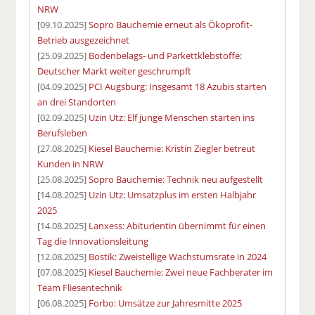
NRW
[09.10.2025]
Sopro Bauchemie erneut als Ökoprofit-
Betrieb ausgezeichnet
[25.09.2025]
Bodenbelags- und Parkettklebstoffe:
Deutscher Markt weiter geschrumpft
[04.09.2025]
PCI Augsburg: Insgesamt 18 Azubis starten
an drei Standorten
[02.09.2025]
Uzin Utz: Elf junge Menschen starten ins
Berufsleben
[27.08.2025]
Kiesel Bauchemie: Kristin Ziegler betreut
Kunden in NRW
[25.08.2025]
Sopro Bauchemie: Technik neu aufgestellt
[14.08.2025]
Uzin Utz: Umsatzplus im ersten Halbjahr
2025
[14.08.2025]
Lanxess: Abiturientin übernimmt für einen
Tag die Innovationsleitung
[12.08.2025]
Bostik: Zweistellige Wachstumsrate in 2024
[07.08.2025]
Kiesel Bauchemie: Zwei neue Fachberater im
Team Fliesentechnik
[06.08.2025]
Forbo: Umsätze zur Jahresmitte 2025