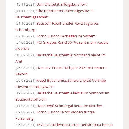
[15.11.2021]
Uzin Utz setzt Erfolgskurs fort
[11.11.2021]
Sika übernimmt ehemaliges BASF-
Bauchemiegeschäft
[21.10.2021]
Baustoff-Fachhändler Konz tagte bei
Schomburg
[07.10.2021]
Forbo Eurocol: Arbeiten im System
[24.09.2021]
PCI Gruppe: Rund 50 Prozent mehr Azubis
als 2020
[16.09.2021]
Deutsche Bauchemie: Vorstand bleibt im
Amt
[26.08.2021]
Uzin Utz: Erstes Halbjahr 2021 mit neuem
Rekord
[20.08.2021]
Kiesel Bauchemie: Schwarz leitet Vertrieb
Fliesentechnik D/A/CH
[19.08.2021]
Deutsche Bauchemie lädt zum Symposium
Baudichtstoffe ein
[11.08.2021]
Uzin: René Schmergal berät im Norden
[09.08.2021]
Forbo Eurocol: Profi-Böden für die
Forschung
[06.08.2021]
16 Auszubildende starten bei MC-Bauchemie