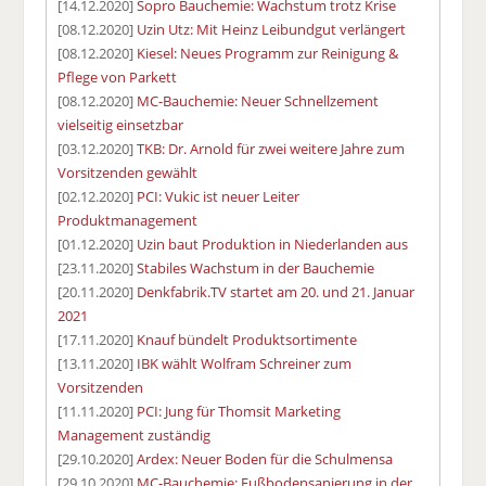
[14.12.2020]
Sopro Bauchemie: Wachstum trotz Krise
[08.12.2020]
Uzin Utz: Mit Heinz Leibundgut verlängert
[08.12.2020]
Kiesel: Neues Programm zur Reinigung &
Pflege von Parkett
[08.12.2020]
MC-Bauchemie: Neuer Schnellzement
vielseitig einsetzbar
[03.12.2020]
TKB: Dr. Arnold für zwei weitere Jahre zum
Vorsitzenden gewählt
[02.12.2020]
PCI: Vukic ist neuer Leiter
Produktmanagement
[01.12.2020]
Uzin baut Produktion in Niederlanden aus
[23.11.2020]
Stabiles Wachstum in der Bauchemie
[20.11.2020]
Denkfabrik.TV startet am 20. und 21. Januar
2021
[17.11.2020]
Knauf bündelt Produktsortimente
[13.11.2020]
IBK wählt Wolfram Schreiner zum
Vorsitzenden
[11.11.2020]
PCI: Jung für Thomsit Marketing
Management zuständig
[29.10.2020]
Ardex: Neuer Boden für die Schulmensa
[29.10.2020]
MC-Bauchemie: Fußbodensanierung in der