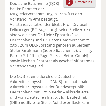
Firmeninfos
Deutsche Bauchemie (QDB)
F
tt
Li
E
ck
hat im Rahmen der
ac
er
n
m
e
Mitgliederversammlung in Frankfurt den
e
n
k
ai
n
Vorstand im Amt bestätigt.
b
e
l
Vorstandsvorsitzender bleibt Prof. Dr. Josef
o
di
v
Felixberger (PCI Augsburg), seine Stellvertreter
o
n
er
sind wie bisher Dr. Heinz Ephardt (Sika
k
te
se
Deutschland) und Dr. Peter Hammerschmitt
te
il
n
(Sto). Zum QDB-Vorstand gehören außerdem
il
e
d
Stefan Großmann (Sopro Bauchemie), Dr.-Ing.
e
n
e
Patrick Schäffel (Pagel Spezial-Beton GmbH)
n
n
sowie Norbert Schröter als geschäftsführendes
Vorstandsmitglied.
Die QDB ist eine durch die Deutsche
Akkreditierungsstelle (DAkkS) - die nationale
Akkreditierungsstelle der Bundesrepublik
Deutschland mit Sitz in Berlin – akkreditierte
und vom Deutschen Institut für Bautechnik
(DIBt) notifizierte Stelle. Auf dieser Basis kann