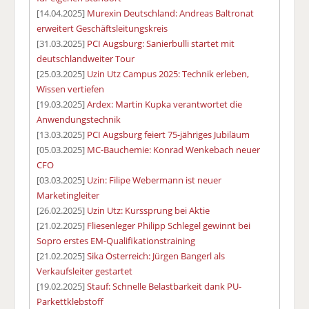
[14.04.2025]
Murexin Deutschland: Andreas Baltronat
erweitert Geschäftsleitungskreis
[31.03.2025]
PCI Augsburg: Sanierbulli startet mit
deutschlandweiter Tour
[25.03.2025]
Uzin Utz Campus 2025: Technik erleben,
Wissen vertiefen
[19.03.2025]
Ardex: Martin Kupka verantwortet die
Anwendungstechnik
[13.03.2025]
PCI Augsburg feiert 75-jähriges Jubiläum
[05.03.2025]
MC-Bauchemie: Konrad Wenkebach neuer
CFO
[03.03.2025]
Uzin: Filipe Webermann ist neuer
Marketingleiter
[26.02.2025]
Uzin Utz: Kurssprung bei Aktie
[21.02.2025]
Fliesenleger Philipp Schlegel gewinnt bei
Sopro erstes EM-Qualifikationstraining
[21.02.2025]
Sika Österreich: Jürgen Bangerl als
Verkaufsleiter gestartet
[19.02.2025]
Stauf: Schnelle Belastbarkeit dank PU-
Parkettklebstoff