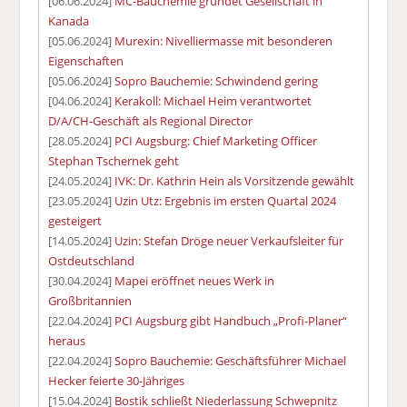
[06.06.2024]
MC-Bauchemie gründet Gesellschaft in
Kanada
[05.06.2024]
Murexin: Nivelliermasse mit besonderen
Eigenschaften
[05.06.2024]
Sopro Bauchemie: Schwindend gering
[04.06.2024]
Kerakoll: Michael Heim verantwortet
D/A/CH-Geschäft als Regional Director
[28.05.2024]
PCI Augsburg: Chief Marketing Officer
Stephan Tschernek geht
[24.05.2024]
IVK: Dr. Kathrin Hein als Vorsitzende gewählt
[23.05.2024]
Uzin Utz: Ergebnis im ersten Quartal 2024
gesteigert
[14.05.2024]
Uzin: Stefan Dröge neuer Verkaufsleiter für
Ostdeutschland
[30.04.2024]
Mapei eröffnet neues Werk in
Großbritannien
[22.04.2024]
PCI Augsburg gibt Handbuch „Profi-Planer“
heraus
[22.04.2024]
Sopro Bauchemie: Geschäftsführer Michael
Hecker feierte 30-Jähriges
[15.04.2024]
Bostik schließt Niederlassung Schwepnitz