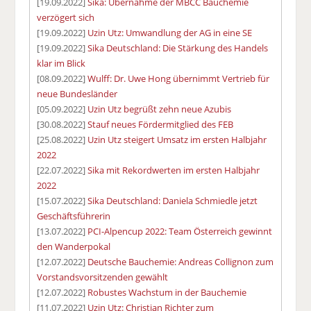
[19.09.2022]
Sika: Übernahme der MBCC Bauchemie
verzögert sich
[19.09.2022]
Uzin Utz: Umwandlung der AG in eine SE
[19.09.2022]
Sika Deutschland: Die Stärkung des Handels
klar im Blick
[08.09.2022]
Wulff: Dr. Uwe Hong übernimmt Vertrieb für
neue Bundesländer
[05.09.2022]
Uzin Utz begrüßt zehn neue Azubis
[30.08.2022]
Stauf neues Fördermitglied des FEB
[25.08.2022]
Uzin Utz steigert Umsatz im ersten Halbjahr
2022
[22.07.2022]
Sika mit Rekordwerten im ersten Halbjahr
2022
[15.07.2022]
Sika Deutschland: Daniela Schmiedle jetzt
Geschäftsführerin
[13.07.2022]
PCI-Alpencup 2022: Team Österreich gewinnt
den Wanderpokal
[12.07.2022]
Deutsche Bauchemie: Andreas Collignon zum
Vorstandsvorsitzenden gewählt
[12.07.2022]
Robustes Wachstum in der Bauchemie
[11.07.2022]
Uzin Utz: Christian Richter zum