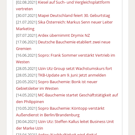
[02.08.2021]
Kiesel auf Such- und Vergleichsplattform
vertreten
[30.07.2021]
Mapei Deutschland feiert 30. Geburtstag
[21.07.2021]
Sika Österreich: Markus Senn neuer Leiter
Marketing
[07.07.2021]
Ardex übernimmt Drymix NZ
[17.06.2021]
Deutsche Bauchemie etabliert zwei neue
Gremien
[16.06.2021]
Sopro: Frank Sommer verstärkt Vertrieb im
Westen
[28.05.2021]
Uzin Utz Group setzt Wachstumskurs fort
[28.05.2021]
TKB-Update am 9. Juni: Jetzt anmelden
[20.05.2021]
Sopro Bauchemie: Bonk ist neuer
Gebietsleiter im Westen
[14.05.2021]
MC-Bauchemie startet Geschäftstätigkeit auf
den Philippinen
[10.05.2021]
Sopro Bauchemie: Köntopp verstärkt
Außendienst in Berlin/Brandenburg
[30.04.2021]
Uzin Utz: Steffen Kallus leitet Business Unit
der Marke Uzin
[23.04.2021]
Ardex: Nachhaltigkeit wird digital