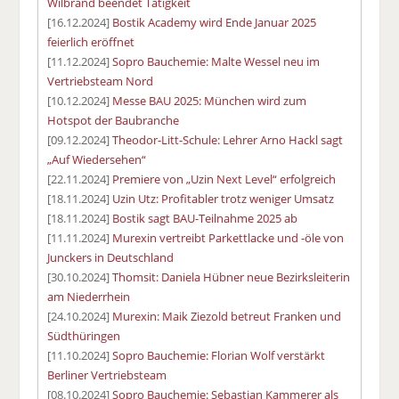
Wilbrand beendet Tätigkeit
[16.12.2024]
Bostik Academy wird Ende Januar 2025
feierlich eröffnet
[11.12.2024]
Sopro Bauchemie: Malte Wessel neu im
Vertriebsteam Nord
[10.12.2024]
Messe BAU 2025: München wird zum
Hotspot der Baubranche
[09.12.2024]
Theodor-Litt-Schule: Lehrer Arno Hackl sagt
„Auf Wiedersehen“
[22.11.2024]
Premiere von „Uzin Next Level“ erfolgreich
[18.11.2024]
Uzin Utz: Profitabler trotz weniger Umsatz
[18.11.2024]
Bostik sagt BAU-Teilnahme 2025 ab
[11.11.2024]
Murexin vertreibt Parkettlacke und -öle von
Junckers in Deutschland
[30.10.2024]
Thomsit: Daniela Hübner neue Bezirksleiterin
am Niederrhein
[24.10.2024]
Murexin: Maik Ziezold betreut Franken und
Südthüringen
[11.10.2024]
Sopro Bauchemie: Florian Wolf verstärkt
Berliner Vertriebsteam
[08.10.2024]
Sopro Bauchemie: Sebastian Kammerer als