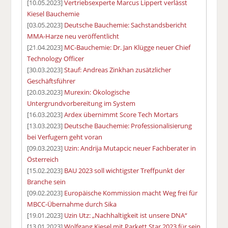
[10.05.2023]
Vertriebsexperte Marcus Lippert verlässt
Kiesel Bauchemie
[03.05.2023]
Deutsche Bauchemie: Sachstandsbericht
MMA-Harze neu veröffentlicht
[21.04.2023]
MC-Bauchemie: Dr. Jan Klügge neuer Chief
Technology Officer
[30.03.2023]
Stauf: Andreas Zinkhan zusätzlicher
Geschäftsführer
[20.03.2023]
Murexin: Ökologische
Untergrundvorbereitung im System
[16.03.2023]
Ardex übernimmt Score Tech Mortars
[13.03.2023]
Deutsche Bauchemie: Professionalisierung
bei Verfugern geht voran
[09.03.2023]
Uzin: Andrija Mutapcic neuer Fachberater in
Österreich
[15.02.2023]
BAU 2023 soll wichtigster Treffpunkt der
Branche sein
[09.02.2023]
Europäische Kommission macht Weg frei für
MBCC-Übernahme durch Sika
[19.01.2023]
Uzin Utz: „Nachhaltigkeit ist unsere DNA“
[13.01.2023]
Wolfgang Kiesel mit Parkett Star 2023 für sein