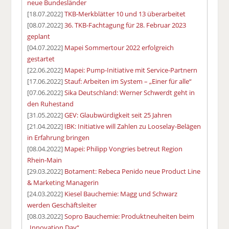
neue Bundesländer
[18.07.2022]
TKB-Merkblätter 10 und 13 überarbeitet
[08.07.2022]
36. TKB-Fachtagung für 28. Februar 2023
geplant
[04.07.2022]
Mapei Sommertour 2022 erfolgreich
gestartet
[22.06.2022]
Mapei: Pump-Initiative mit Service-Partnern
[17.06.2022]
Stauf: Arbeiten im System – „Einer für alle“
[07.06.2022]
Sika Deutschland: Werner Schwerdt geht in
den Ruhestand
[31.05.2022]
GEV: Glaubwürdigkeit seit 25 Jahren
[21.04.2022]
IBK: Initiative will Zahlen zu Looselay-Belägen
in Erfahrung bringen
[08.04.2022]
Mapei: Philipp Vongries betreut Region
Rhein-Main
[29.03.2022]
Botament: Rebeca Penido neue Product Line
& Marketing Managerin
[24.03.2022]
Kiesel Bauchemie: Magg und Schwarz
werden Geschäftsleiter
[08.03.2022]
Sopro Bauchemie: Produktneuheiten beim
„Innovation Day“