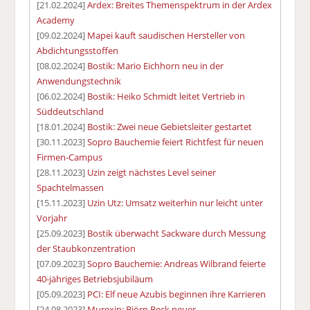
[21.02.2024]
Ardex: Breites Themenspektrum in der Ardex
Academy
[09.02.2024]
Mapei kauft saudischen Hersteller von
Abdichtungsstoffen
[08.02.2024]
Bostik: Mario Eichhorn neu in der
Anwendungstechnik
[06.02.2024]
Bostik: Heiko Schmidt leitet Vertrieb in
Süddeutschland
[18.01.2024]
Bostik: Zwei neue Gebietsleiter gestartet
[30.11.2023]
Sopro Bauchemie feiert Richtfest für neuen
Firmen-Campus
[28.11.2023]
Uzin zeigt nächstes Level seiner
Spachtelmassen
[15.11.2023]
Uzin Utz: Umsatz weiterhin nur leicht unter
Vorjahr
[25.09.2023]
Bostik überwacht Sackware durch Messung
der Staubkonzentration
[07.09.2023]
Sopro Bauchemie: Andreas Wilbrand feierte
40-jähriges Betriebsjubiläum
[05.09.2023]
PCI: Elf neue Azubis beginnen ihre Karrieren
[24.08.2023]
Murexin: Björn Beck neuer