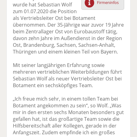
Firmeninfos
wurde hat Sebastian Wolf
F
tt
Li
E
ck
zum 01.07.2020 die Position
ac
er
n
m
e
als Vertriebsleiter Ost bei Botament
e
n
k
ai
n
übernommen. Der 35-Jährige war zuvor 19 Jahre
b
e
l
beim Zentrallager Ost von Eurobaustoff tätig,
o
di
v
davon zehn Jahre im Außendienst in der Region
o
n
er
Ost, Brandenburg, Sachsen, Sachsen-Anhalt,
k
te
se
Thüringen und einem kleinen Teil von Bayern.
te
il
n
il
e
d
Mit seiner langjährigen Erfahrung sowie
e
n
e
mehreren vertrieblichen Weiterbildungen führt
n
n
Sebastian Wolf als neuer Vertriebsleiter Ost bei
Botament ein sechsköpfiges Team.
„Ich freue mich sehr, in einem tollen Team bei
Botament angekommen zu sein“, so Wolf. „Was
mir in den ersten sechs Monaten besonders gut
gefallen hat, ist das großartige Team sowie die
Hilfsbereitschaft aller Kollegen, gerade in der
Anfangszeit. Zudem empfinde ich ein großes