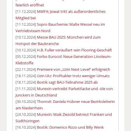
feierlich eröffnet
[11.12.2024]
MMFA: Jowat tritt als außerordentliches
Mitglied bei
[11.12.2024]
Sopro Bauchemie: Malte Wessel neu im
Vertriebsteam Nord
[10.12.2024]
Messe BAU 2025: München wird zum
Hotspot der Baubranche
[10.12.2024]
H.B. Fuller veräußert sein Flooring-Geschäft
[05.12.2024]
Forbo Eurocol: Neue Generation Linoleum-
Klebstoffe
[22.11.2024]
Premiere von „Uzin Next Level“ erfolgreich
[18.11.2024]
Uzin Utz: Profitabler trotz weniger Umsatz
[18.11.2024]
Bostik sagt BAU-Teilnahme 2025 ab
[11.11.2024]
Murexin vertreibt Parkettlacke und -öle von
Junckers in Deutschland
[30.10.2024]
Thomsit: Daniela Hübner neue Bezirksleiterin
am Niederrhein
[24.10.2024]
Murexin: Maik Ziezold betreut Franken und
Südthüringen
[16.10.2024]
Bostik: Domenico Rizzo und Billy Wenk