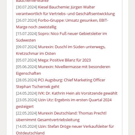
Bauchemie-Marke
[30.07.2024]
Kiesel Bauchemie: Jürgen Walter
verantwortlich für Vertriebs- und Geschäftsentwicklung
[26.07.2024]
Forbo-Gruppe: Umsatz gesunken, EBIT-
Marge noch zweistellig
[15.07.2024]
Sopro: Nico Fuß neuer Gebietsleiter im
Südwesten
[09.07.2024]
Murexin: Duschl im Süden unterwegs,
Kretzschmar im Osten
[05.07.2024]
Mega: Positive Bilanz für 2023
[05.06.2024]
Murexin: Nivelliermasse mit besonderen
Eigenschaften
[28.05.2024]
PCI Augsburg: Chief Marketing Officer
Stephan Tschernek geht
[24.05.2024]
IVK: Dr. Kathrin Hein als Vorsitzende gewählt
[23.05.2024]
Uzin Utz: Ergebnis im ersten Quartal 2024
gesteigert
[22.05.2024]
Murexin Deutschland: Thomas Prechtl
übernimmt Gesamtvertriebsleitung
[14.05.2024]
Uzin: Stefan Dröge neuer Verkaufsleiter für
Ostdeutschland