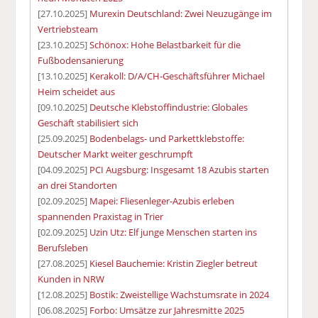
[27.10.2025]
Murexin Deutschland: Zwei Neuzugänge im
Vertriebsteam
[23.10.2025]
Schönox: Hohe Belastbarkeit für die
Fußbodensanierung
[13.10.2025]
Kerakoll: D/A/CH-Geschäftsführer Michael
Heim scheidet aus
[09.10.2025]
Deutsche Klebstoffindustrie: Globales
Geschäft stabilisiert sich
[25.09.2025]
Bodenbelags- und Parkettklebstoffe:
Deutscher Markt weiter geschrumpft
[04.09.2025]
PCI Augsburg: Insgesamt 18 Azubis starten
an drei Standorten
[02.09.2025]
Mapei: Fliesenleger-Azubis erleben
spannenden Praxistag in Trier
[02.09.2025]
Uzin Utz: Elf junge Menschen starten ins
Berufsleben
[27.08.2025]
Kiesel Bauchemie: Kristin Ziegler betreut
Kunden in NRW
[12.08.2025]
Bostik: Zweistellige Wachstumsrate in 2024
[06.08.2025]
Forbo: Umsätze zur Jahresmitte 2025