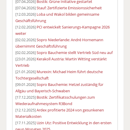
[07.04.2026]
Bostik: Grüne Initiative gestartet
[07.04.2026]
Stauf: Zertifizierte Emissionssicherheit
[12.03.2026]
Loba und Wakol bilden gemeinsame
Geschäftsführung
[12.02.2026]
PCI entwickelt Sanierungs-Kampagne 2026
weiter
[02.02.2026]
Sopro Niederlande: André Hornemann
übernimmt Geschäftsführung
[02.02.2026]
Sopro Bauchemie stellt Vertrieb Süd neu auf
[23.01.2026]
Kerakoll Austria: Martin Witting verstärkt
Vertrieb
[21.01.2026]
Murexin: Michael Heim führt deutsche
Tochtergesellschaft
[09.01.2026]
Sopro Bauchemie: Hetzel zuständig für
Allgäu und Bayerisch-Schwaben
[17.12.2025]
Bostik: Zertifikatsschulungen zum
Wiederaufnahmesystem R3Bond
[12.12.2025]
Ardex profitierte 2024 von gesunkenen
Materialkosten
[17.11.2025]
Uzin Utz: Positive Entwicklung in den ersten
neun Monaten 2025