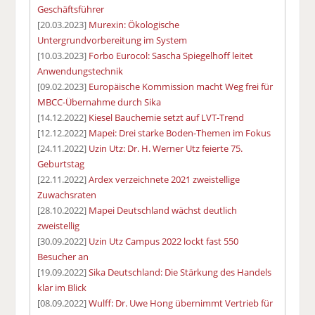
Geschäftsführer
[20.03.2023]
Murexin: Ökologische
Untergrundvorbereitung im System
[10.03.2023]
Forbo Eurocol: Sascha Spiegelhoff leitet
Anwendungstechnik
[09.02.2023]
Europäische Kommission macht Weg frei für
MBCC-Übernahme durch Sika
[14.12.2022]
Kiesel Bauchemie setzt auf LVT-Trend
[12.12.2022]
Mapei: Drei starke Boden-Themen im Fokus
[24.11.2022]
Uzin Utz: Dr. H. Werner Utz feierte 75.
Geburtstag
[22.11.2022]
Ardex verzeichnete 2021 zweistellige
Zuwachsraten
[28.10.2022]
Mapei Deutschland wächst deutlich
zweistellig
[30.09.2022]
Uzin Utz Campus 2022 lockt fast 550
Besucher an
[19.09.2022]
Sika Deutschland: Die Stärkung des Handels
klar im Blick
[08.09.2022]
Wulff: Dr. Uwe Hong übernimmt Vertrieb für