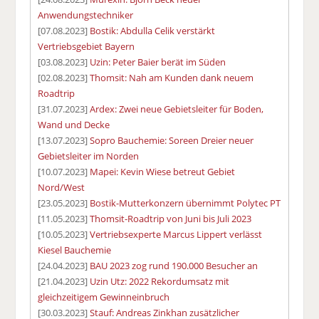
Anwendungstechniker
[07.08.2023]
Bostik: Abdulla Celik verstärkt
Vertriebsgebiet Bayern
[03.08.2023]
Uzin: Peter Baier berät im Süden
[02.08.2023]
Thomsit: Nah am Kunden dank neuem
Roadtrip
[31.07.2023]
Ardex: Zwei neue Gebietsleiter für Boden,
Wand und Decke
[13.07.2023]
Sopro Bauchemie: Soreen Dreier neuer
Gebietsleiter im Norden
[10.07.2023]
Mapei: Kevin Wiese betreut Gebiet
Nord/West
[23.05.2023]
Bostik-Mutterkonzern übernimmt Polytec PT
[11.05.2023]
Thomsit-Roadtrip von Juni bis Juli 2023
[10.05.2023]
Vertriebsexperte Marcus Lippert verlässt
Kiesel Bauchemie
[24.04.2023]
BAU 2023 zog rund 190.000 Besucher an
[21.04.2023]
Uzin Utz: 2022 Rekordumsatz mit
gleichzeitigem Gewinneinbruch
[30.03.2023]
Stauf: Andreas Zinkhan zusätzlicher