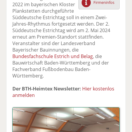
Firmeninfos
2022 im bayerischen Kloster
F
tt
Li
E
ck
Plankstetten durchgeführte
ac
er
n
m
e
Süddeutsche Estrichtag soll in einem Zwei-
e
n
k
ai
n
Jahres-Rhythmus fortgesetzt werden. Der 2.
b
e
l
Süddeutsche Estrichtag wird am 2. Mai 2024
o
di
v
erneut am Premien-Standort stattfinden.
o
n
er
Veranstalter sind der Landesverband
k
te
se
Bayerischer Bauinnungen, die
te
il
n
Bundesfachschule Estrich und Belag
, die
il
e
d
Bauwirtschaft Baden-Württemberg und der
e
n
e
Fachverband Fußbodenbau Baden-
n
n
Württemberg.
Der BTH-Heimtex Newsletter:
Hier kostenlos
anmelden