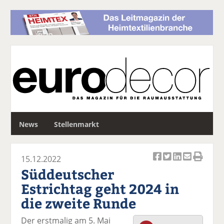
S
News
Stellenmarkt
u
c
h
15.12.2022
e
Ar
Ar
Ar
Ar
Ar
Süddeutscher
ti
ti
ti
ti
ti
Estrichtag geht 2024 in
k
k
k
k
k
die zweite Runde
el
el
el
el
el
a
t
a
p
D
Der erstmalig am 5. Mai
uf
wi
uf
er
ru