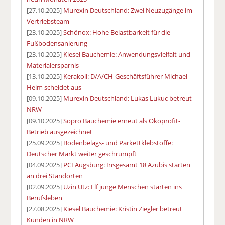
[27.10.2025]
Murexin Deutschland: Zwei Neuzugänge im
Vertriebsteam
[23.10.2025]
Schönox: Hohe Belastbarkeit für die
Fußbodensanierung
[23.10.2025]
Kiesel Bauchemie: Anwendungsvielfalt und
Materialersparnis
[13.10.2025]
Kerakoll: D/A/CH-Geschäftsführer Michael
Heim scheidet aus
[09.10.2025]
Murexin Deutschland: Lukas Lukuc betreut
NRW
[09.10.2025]
Sopro Bauchemie erneut als Ökoprofit-
Betrieb ausgezeichnet
[25.09.2025]
Bodenbelags- und Parkettklebstoffe:
Deutscher Markt weiter geschrumpft
[04.09.2025]
PCI Augsburg: Insgesamt 18 Azubis starten
an drei Standorten
[02.09.2025]
Uzin Utz: Elf junge Menschen starten ins
Berufsleben
[27.08.2025]
Kiesel Bauchemie: Kristin Ziegler betreut
Kunden in NRW