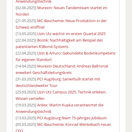
Anwendungstechnik
[02.06.2025]
Murexin: Neues Tandemteam startet im
Norden
[21.05.2025]
MC-Bauchemie: Neue Produktion in der
Schweiz eröffnet
[13.05.2025]
Uzin Utz wächst im ersten Quartal 2025
[22.04.2025]
Bostik: Nachhaltigkeit am Beispiel des
patentierten R3Bond-Systems
[22.04.2025]
Uzin & Arturo: Gebündelte Bodenkompetenz
für eigenen Standort
[14.04.2025]
Murexin Deutschland: Andreas Baltronat
erweitert Geschäftsleitungskreis
[31.03.2025]
PCI Augsburg: Sanierbulli startet mit
deutschlandweiter Tour
[25.03.2025]
Uzin Utz Campus 2025: Technik erleben,
Wissen vertiefen
[19.03.2025]
Ardex: Martin Kupka verantwortet die
Anwendungstechnik
[13.03.2025]
PCI Augsburg feiert 75-jähriges Jubiläum
[05.03.2025]
MC-Bauchemie: Konrad Wenkebach neuer
CFO