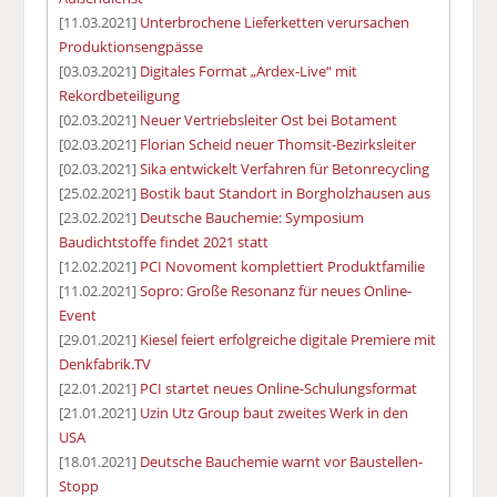
[11.03.2021]
Unterbrochene Lieferketten verursachen
Produktionsengpässe
[03.03.2021]
Digitales Format „Ardex-Live“ mit
Rekordbeteiligung
[02.03.2021]
Neuer Vertriebsleiter Ost bei Botament
[02.03.2021]
Florian Scheid neuer Thomsit-Bezirksleiter
[02.03.2021]
Sika entwickelt Verfahren für Betonrecycling
[25.02.2021]
Bostik baut Standort in Borgholzhausen aus
[23.02.2021]
Deutsche Bauchemie: Symposium
Baudichtstoffe findet 2021 statt
[12.02.2021]
PCI Novoment komplettiert Produktfamilie
[11.02.2021]
Sopro: Große Resonanz für neues Online-
Event
[29.01.2021]
Kiesel feiert erfolgreiche digitale Premiere mit
Denkfabrik.TV
[22.01.2021]
PCI startet neues Online-Schulungsformat
[21.01.2021]
Uzin Utz Group baut zweites Werk in den
USA
[18.01.2021]
Deutsche Bauchemie warnt vor Baustellen-
Stopp