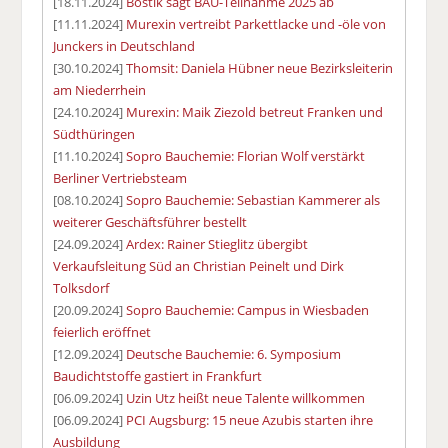
[18.11.2024]
Bostik sagt BAU-Teilnahme 2025 ab
[11.11.2024]
Murexin vertreibt Parkettlacke und -öle von
Junckers in Deutschland
[30.10.2024]
Thomsit: Daniela Hübner neue Bezirksleiterin
am Niederrhein
[24.10.2024]
Murexin: Maik Ziezold betreut Franken und
Südthüringen
[11.10.2024]
Sopro Bauchemie: Florian Wolf verstärkt
Berliner Vertriebsteam
[08.10.2024]
Sopro Bauchemie: Sebastian Kammerer als
weiterer Geschäftsführer bestellt
[24.09.2024]
Ardex: Rainer Stieglitz übergibt
Verkaufsleitung Süd an Christian Peinelt und Dirk
Tolksdorf
[20.09.2024]
Sopro Bauchemie: Campus in Wiesbaden
feierlich eröffnet
[12.09.2024]
Deutsche Bauchemie: 6. Symposium
Baudichtstoffe gastiert in Frankfurt
[06.09.2024]
Uzin Utz heißt neue Talente willkommen
[06.09.2024]
PCI Augsburg: 15 neue Azubis starten ihre
Ausbildung