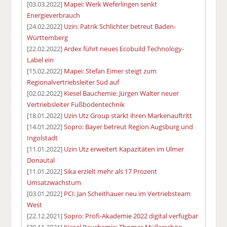
[03.03.2022]
Mapei: Werk Weferlingen senkt
Energieverbrauch
[24.02.2022]
Uzin: Patrik Schlichter betreut Baden-
Württemberg
[22.02.2022]
Ardex führt neues Ecobuild Technology-
Label ein
[15.02.2022]
Mapei: Stefan Eimer steigt zum
Regionalvertriebsleiter Süd auf
[02.02.2022]
Kiesel Bauchemie: Jürgen Walter neuer
Vertriebsleiter Fußbodentechnik
[18.01.2022]
Uzin Utz Group stärkt ihren Markenauftritt
[14.01.2022]
Sopro: Bayer betreut Region Augsburg und
Ingolstadt
[11.01.2022]
Uzin Utz erweitert Kapazitäten im Ulmer
Donautal
[11.01.2022]
Sika erzielt mehr als 17 Prozent
Umsatzwachstum
[03.01.2022]
PCI: Jan Scheithauer neu im Vertriebsteam
West
[22.12.2021]
Sopro: Profi-Akademie 2022 digital verfügbar
[30.11.2021]
Kiesel Bauchemie: Thomas Müllerschön