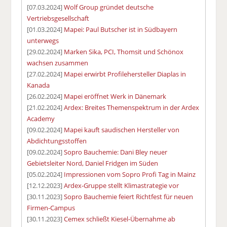
[07.03.2024]
Wolf Group gründet deutsche
Vertriebsgesellschaft
[01.03.2024]
Mapei: Paul Butscher ist in Südbayern
unterwegs
[29.02.2024]
Marken Sika, PCI, Thomsit und Schönox
wachsen zusammen
[27.02.2024]
Mapei erwirbt Profilehersteller Diaplas in
Kanada
[26.02.2024]
Mapei eröffnet Werk in Dänemark
[21.02.2024]
Ardex: Breites Themenspektrum in der Ardex
Academy
[09.02.2024]
Mapei kauft saudischen Hersteller von
Abdichtungsstoffen
[09.02.2024]
Sopro Bauchemie: Dani Bley neuer
Gebietsleiter Nord, Daniel Fridgen im Süden
[05.02.2024]
Impressionen vom Sopro Profi Tag in Mainz
[12.12.2023]
Ardex-Gruppe stellt Klimastrategie vor
[30.11.2023]
Sopro Bauchemie feiert Richtfest für neuen
Firmen-Campus
[30.11.2023]
Cemex schließt Kiesel-Übernahme ab