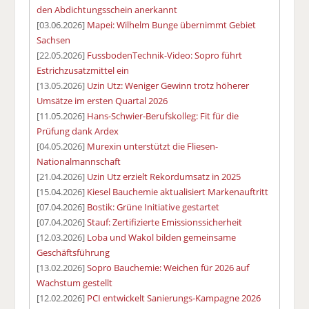
den Abdichtungsschein anerkannt
[03.06.2026]
Mapei: Wilhelm Bunge übernimmt Gebiet
Sachsen
[22.05.2026]
FussbodenTechnik-Video: Sopro führt
Estrichzusatzmittel ein
[13.05.2026]
Uzin Utz: Weniger Gewinn trotz höherer
Umsätze im ersten Quartal 2026
[11.05.2026]
Hans-Schwier-Berufskolleg: Fit für die
Prüfung dank Ardex
[04.05.2026]
Murexin unterstützt die Fliesen-
Nationalmannschaft
[21.04.2026]
Uzin Utz erzielt Rekordumsatz in 2025
[15.04.2026]
Kiesel Bauchemie aktualisiert Markenauftritt
[07.04.2026]
Bostik: Grüne Initiative gestartet
[07.04.2026]
Stauf: Zertifizierte Emissionssicherheit
[12.03.2026]
Loba und Wakol bilden gemeinsame
Geschäftsführung
[13.02.2026]
Sopro Bauchemie: Weichen für 2026 auf
Wachstum gestellt
[12.02.2026]
PCI entwickelt Sanierungs-Kampagne 2026