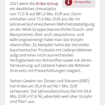
Firmeninfos
2021 weist die
Ardex Group
F
tt
Li
E
ck
ein deutliches Umsatzplus
ac
er
n
m
e
von 17,5 % auf 881,2 Mio. EUR aus. Darin
e
n
k
ai
n
enthalten sind 17,4 Mio. EUR aus der im
b
e
l
Jahresverlauf erworbenen Mehrheitsbeteiligung
o
di
v
an der Wedi-Gruppe (wasserdichte Dusch- und
o
n
er
Bausysteme). Aber auch akquisitions- und
k
te
se
währungsbereinigt habe man das Vorjahr
te
il
n
übertroffen. Zu kämpfen hatte der Hersteller
il
e
d
bauchemischer Produkte mit Lieferproblemen
e
n
e
aufgrund einer nicht ausreichenden
n
n
Verfügbarkeit von Rohstoffen sowie mit deren
Verteuerung; auf Letztere haben die Wittener
ihrerseits mit Preiserhöhungen reagiert.
Seinen Gewinn vor Zinsen und Steuern (EBIT)
hat Ardex um 35,4 % auf 96,1 Mio. EUR
verbessert. Der Jahresüberschuss fiel mit 69,4
Mio. EUR (+51,6 %) „ebenfalls weit über Vorjahr
und Plan“ aus.