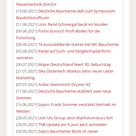
Fliesentechnik D/A/CH
[19.08.2021]
Deutsche Bauchemie lädt zum Symposium
Baudichtstoffe ein
[11.08.2021]
Uzin: René Schmergal berät im Norden
[09.08.2021]
Forbo Eurocol: Profi-Böden für die
Forschung
[06.08.2021]
16 Auszubildende starten bei MC-Bauchemie
[02.08.2021]
Kiesel auf Such- und Vergleichsplattform
vertreten
[30.07.2021]
Mapei Deutschland feiert 30. Geburtstag
[21.07.2021]
Sika Österreich: Markus Senn neuer Leiter
Marketing
[07.07.2021]
Ardex übernimmt Drymix NZ
[17.06.2021]
Deutsche Bauchemie etabliert zwei neue
Gremien
[16.06.2021]
Sopro: Frank Sommer verstärkt Vertrieb im
Westen
[28.05.2021]
Uzin Utz Group setzt Wachstumskurs fort
[28.05.2021]
TKB-Update am 9. Juni: Jetzt anmelden
[20.05.2021]
Sopro Bauchemie: Bonk ist neuer