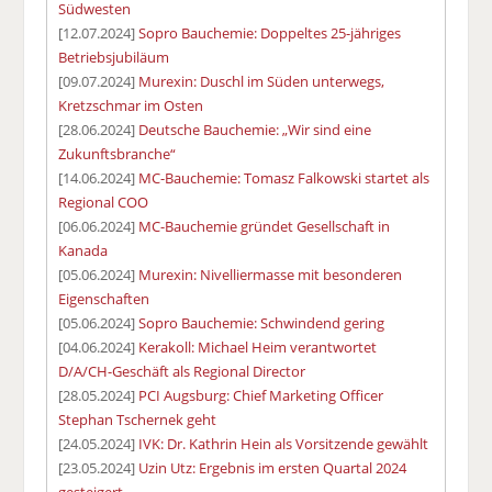
Südwesten
[12.07.2024]
Sopro Bauchemie: Doppeltes 25-jähriges
Betriebsjubiläum
[09.07.2024]
Murexin: Duschl im Süden unterwegs,
Kretzschmar im Osten
[28.06.2024]
Deutsche Bauchemie: „Wir sind eine
Zukunftsbranche“
[14.06.2024]
MC-Bauchemie: Tomasz Falkowski startet als
Regional COO
[06.06.2024]
MC-Bauchemie gründet Gesellschaft in
Kanada
[05.06.2024]
Murexin: Nivelliermasse mit besonderen
Eigenschaften
[05.06.2024]
Sopro Bauchemie: Schwindend gering
[04.06.2024]
Kerakoll: Michael Heim verantwortet
D/A/CH-Geschäft als Regional Director
[28.05.2024]
PCI Augsburg: Chief Marketing Officer
Stephan Tschernek geht
[24.05.2024]
IVK: Dr. Kathrin Hein als Vorsitzende gewählt
[23.05.2024]
Uzin Utz: Ergebnis im ersten Quartal 2024
gesteigert