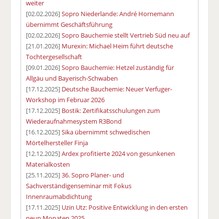
weiter
[02.02.2026]
Sopro Niederlande: André Hornemann
übernimmt Geschäftsführung
[02.02.2026]
Sopro Bauchemie stellt Vertrieb Süd neu auf
[21.01.2026]
Murexin: Michael Heim führt deutsche
Tochtergesellschaft
[09.01.2026]
Sopro Bauchemie: Hetzel zuständig für
Allgäu und Bayerisch-Schwaben
[17.12.2025]
Deutsche Bauchemie: Neuer Verfuger-
Workshop im Februar 2026
[17.12.2025]
Bostik: Zertifikatsschulungen zum
Wiederaufnahmesystem R3Bond
[16.12.2025]
Sika übernimmt schwedischen
Mörtelhersteller Finja
[12.12.2025]
Ardex profitierte 2024 von gesunkenen
Materialkosten
[25.11.2025]
36. Sopro Planer- und
Sachverständigenseminar mit Fokus
Innenraumabdichtung
[17.11.2025]
Uzin Utz: Positive Entwicklung in den ersten
neun Monaten 2025