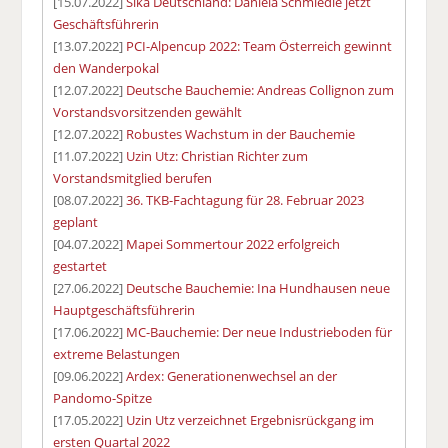
[15.07.2022]
Sika Deutschland: Daniela Schmiedle jetzt
Geschäftsführerin
[13.07.2022]
PCI-Alpencup 2022: Team Österreich gewinnt
den Wanderpokal
[12.07.2022]
Deutsche Bauchemie: Andreas Collignon zum
Vorstandsvorsitzenden gewählt
[12.07.2022]
Robustes Wachstum in der Bauchemie
[11.07.2022]
Uzin Utz: Christian Richter zum
Vorstandsmitglied berufen
[08.07.2022]
36. TKB-Fachtagung für 28. Februar 2023
geplant
[04.07.2022]
Mapei Sommertour 2022 erfolgreich
gestartet
[27.06.2022]
Deutsche Bauchemie: Ina Hundhausen neue
Hauptgeschäftsführerin
[17.06.2022]
MC-Bauchemie: Der neue Industrieboden für
extreme Belastungen
[09.06.2022]
Ardex: Generationenwechsel an der
Pandomo-Spitze
[17.05.2022]
Uzin Utz verzeichnet Ergebnisrückgang im
ersten Quartal 2022