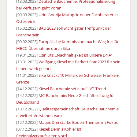
[13.03.2023]
Deutsche Bauchemie: Professionalisierung
bei Verfugern geht voran
[09.03.2023]
Uzin: Andrija Mutapcic neuer Fachberater in
Österreich
[15.02.2023]
BAU 2023 soll wichtigster Treffpunkt der
Branche sein
[09.02.2023]
Europäische Kommission macht Weg frei für
MBCC-Übernahme durch Sika
[19.01.2023]
Uzin Utz: „Nachhaltigkeit ist unsere DNA“
[13.01.2023]
Wolfgang Kiesel mit Parkett Star 2023 für sein
Lebenswerk geehrt
[11.01.2023]
Sika knackt 10 Milliarden Schweizer Franken-
Grenze
[14.12.2022]
Kiesel Bauchemie setzt auf LVT-Trend
[14.12.2022]
MC-Bauchemie: Neue Geschäftsleitung für
Deutschland
[13.12.2022]
Qualitätsgemeinschaft Deutsche Bauchemie
erweitert Vorstandsteam
[12.12.2022]
Mapei: Drei starke Boden-Themen im Fokus
[07.12.2022]
Kiesel: Dennis Köhler ist
Regionalverkaufsleiter Nord