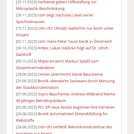
[29.11.2023]
Verbände geben Hilfestellung zur
Mikroplastik-Beschränkung
[28.11.2023]
Uzin zeigt nächstes Level seiner
Spachtelmassen
[15.11.2023]
Uzin Utz: Umsatz weiterhin nur leicht unter
Vorjahr
[02.11.2023]
Uzin: Hans Peter Tauss berät in Österreich
[30.10.2023]
Ardex: Lukas Hädicke folgt auf Dr. Ulrich
Dahlhoff
[09.10.2023]
Mapei ernennt Markus Spießl zum
Gesamtvertriebsleiter
[28.09.2023]
Cemex übernimmt Kiesel Bauchemie
[25.09.2023]
Bostik überwacht Sackware durch Messung
der Staubkonzentration
[07.09.2023]
Sopro Bauchemie: Andreas Wilbrand feierte
40-jähriges Betriebsjubiläum
[05.09.2023]
PCI: Elf neue Azubis beginnen ihre Karrieren
[29.08.2023]
Bostik automatisiert Eimerabfüllung für
Klebstoffe
[28.08.2023]
Uzin Utz verfehlt Rekordumsatzerlöse des
Vorjahres nur knapp