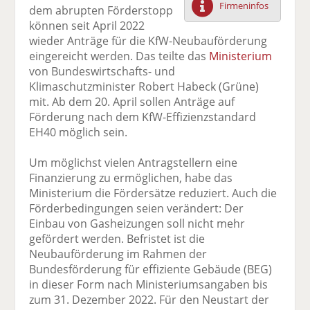
Firmeninfos
dem abrupten Förderstopp
F
tt
Li
E
ck
können seit April 2022
ac
er
n
m
e
wieder Anträge für die KfW-Neubauförderung
e
n
k
ai
n
eingereicht werden. Das teilte das
Ministerium
b
e
l
von Bundeswirtschafts- und
o
di
v
Klimaschutzminister Robert Habeck (Grüne)
o
n
er
mit. Ab dem 20. April sollen Anträge auf
k
te
se
Förderung nach dem KfW-Effizienzstandard
te
il
n
EH40 möglich sein.
il
e
d
e
n
e
Um möglichst vielen Antragstellern eine
n
n
Finanzierung zu ermöglichen, habe das
Ministerium die Fördersätze reduziert. Auch die
Förderbedingungen seien verändert: Der
Einbau von Gasheizungen soll nicht mehr
gefördert werden. Befristet ist die
Neubauförderung im Rahmen der
Bundesförderung für effiziente Gebäude (BEG)
in dieser Form nach Ministeriumsangaben bis
zum 31. Dezember 2022. Für den Neustart der