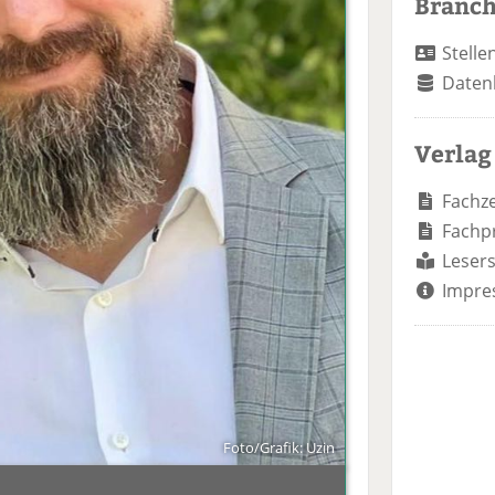
Branc
Stelle
Daten
Verlag
Fachze
Fachp
Lesers
Impre
Foto/Grafik: Uzin