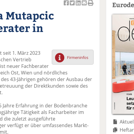
Eurode
Ar
Ar
Ar
Ar
Ar
a Mutapcic
ti
ti
ti
ti
ti
k
k
k
k
k
rater in
el
el
el
el
el
a
t
a
p
D
uf
wi
uf
er
ru
F
tt
Li
E
ck
 seit 1. März 2023
ac
er
n
m
e
Firmeninfos
schen Vertrieb
e
n
k
ai
n
ist neuer Fachberater
b
e
l
reich Ost, Wien und nördliches
o
di
v
 des 43-Jährigen gehören der Ausbau der
o
n
er
 Betreuuung der Direktkunden sowie des
k
te
se
t.
te
il
n
il
e
d
5 Jahre Erfahrung in der Bodenbranche
e
n
e
gjährige Tätigkeit als Facharbeiter im
n
n
die zuletzt ausgeführte
Aktuel
eger verfügt er über umfassendes Markt-
Heftar
mit.