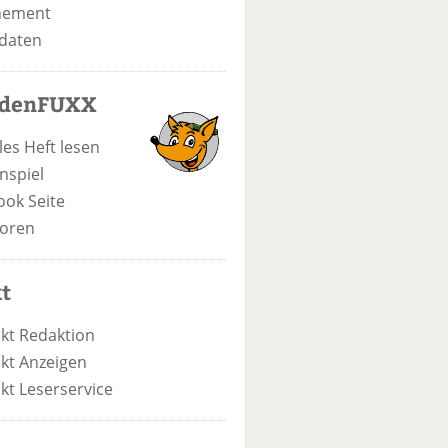
nement
daten
odenFUXX
les Heft lesen
nspiel
ook Seite
oren
t
kt Redaktion
kt Anzeigen
kt Leserservice