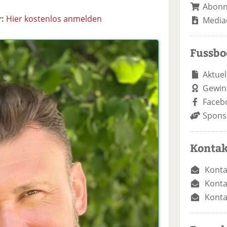
Abon
:
Hier kostenlos anmelden
Media
Fussb
Aktuel
Gewin
Faceb
Spons
Kontak
Konta
Konta
Konta