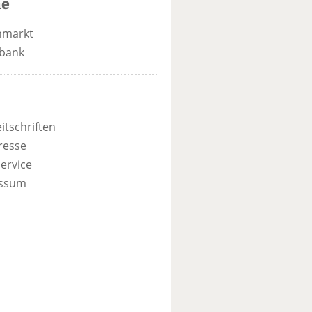
he
nmarkt
bank
itschriften
resse
ervice
ssum