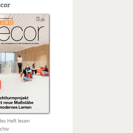
c
cor
h
e
les Heft lesen
chiv