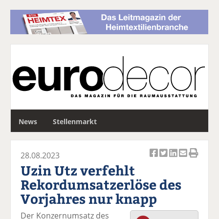
S
News
Stellenmarkt
u
c
h
28.08.2023
e
Ar
Ar
Ar
Ar
Ar
Uzin Utz verfehlt
ti
ti
ti
ti
ti
Rekordumsatzerlöse des
k
k
k
k
k
Vorjahres nur knapp
el
el
el
el
el
a
t
a
p
D
Der Konzernumsatz des
uf
wi
uf
er
ru