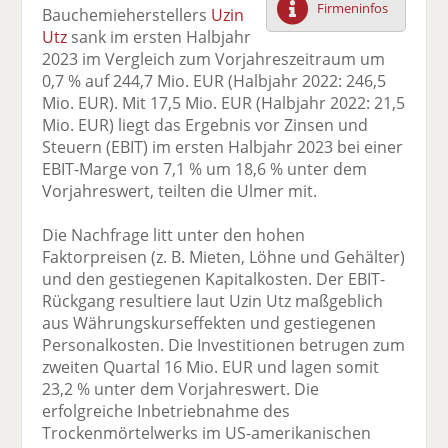
Firmeninfos
Bauchemieherstellers
Uzin
F
tt
Li
E
ck
Utz
sank im ersten Halbjahr
ac
er
n
m
e
2023 im Vergleich zum Vorjahreszeitraum um
e
n
k
ai
n
0,7 % auf 244,7 Mio. EUR (Halbjahr 2022: 246,5
b
e
l
Mio. EUR). Mit 17,5 Mio. EUR (Halbjahr 2022: 21,5
o
di
v
Mio. EUR) liegt das Ergebnis vor Zinsen und
o
n
er
Steuern (EBIT) im ersten Halbjahr 2023 bei einer
k
te
se
EBIT-Marge von 7,1 % um 18,6 % unter dem
te
il
n
Vorjahreswert, teilten die Ulmer mit.
il
e
d
e
n
e
Die Nachfrage litt unter den hohen
n
n
Faktorpreisen (z. B. Mieten, Löhne und Gehälter)
und den gestiegenen Kapitalkosten. Der EBIT-
Rückgang resultiere laut Uzin Utz maßgeblich
aus Währungskurseffekten und gestiegenen
Personalkosten. Die Investitionen betrugen zum
zweiten Quartal 16 Mio. EUR und lagen somit
23,2 % unter dem Vorjahreswert. Die
erfolgreiche Inbetriebnahme des
Trockenmörtelwerks im US-amerikanischen