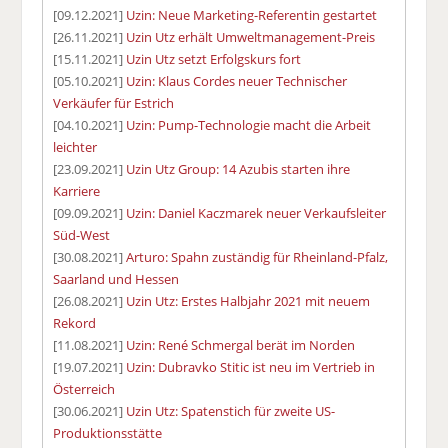
[09.12.2021]
Uzin: Neue Marketing-Referentin gestartet
[26.11.2021]
Uzin Utz erhält Umweltmanagement-Preis
[15.11.2021]
Uzin Utz setzt Erfolgskurs fort
[05.10.2021]
Uzin: Klaus Cordes neuer Technischer
Verkäufer für Estrich
[04.10.2021]
Uzin: Pump-Technologie macht die Arbeit
leichter
[23.09.2021]
Uzin Utz Group: 14 Azubis starten ihre
Karriere
[09.09.2021]
Uzin: Daniel Kaczmarek neuer Verkaufsleiter
Süd-West
[30.08.2021]
Arturo: Spahn zuständig für Rheinland-Pfalz,
Saarland und Hessen
[26.08.2021]
Uzin Utz: Erstes Halbjahr 2021 mit neuem
Rekord
[11.08.2021]
Uzin: René Schmergal berät im Norden
[19.07.2021]
Uzin: Dubravko Stitic ist neu im Vertrieb in
Österreich
[30.06.2021]
Uzin Utz: Spatenstich für zweite US-
Produktionsstätte