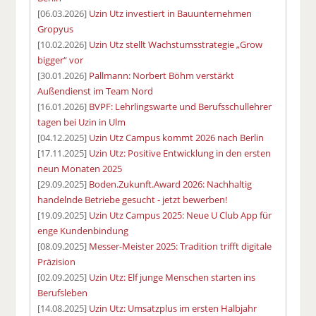
[06.03.2026]
Uzin Utz investiert in Bauunternehmen
Gropyus
[10.02.2026]
Uzin Utz stellt Wachstumsstrategie „Grow
bigger“ vor
[30.01.2026]
Pallmann: Norbert Böhm verstärkt
Außendienst im Team Nord
[16.01.2026]
BVPF: Lehrlingswarte und Berufsschullehrer
tagen bei Uzin in Ulm
[04.12.2025]
Uzin Utz Campus kommt 2026 nach Berlin
[17.11.2025]
Uzin Utz: Positive Entwicklung in den ersten
neun Monaten 2025
[29.09.2025]
Boden.Zukunft.Award 2026: Nachhaltig
handelnde Betriebe gesucht - jetzt bewerben!
[19.09.2025]
Uzin Utz Campus 2025: Neue U Club App für
enge Kundenbindung
[08.09.2025]
Messer-Meister 2025: Tradition trifft digitale
Präzision
[02.09.2025]
Uzin Utz: Elf junge Menschen starten ins
Berufsleben
[14.08.2025]
Uzin Utz: Umsatzplus im ersten Halbjahr