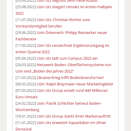
[05.09.2022]
Uzin Utz begrüßt zehn neue Azubis
[25.08.2022]
Uzin Utz steigert Umsatz im ersten Halbjahr
2022
[11.07.2022]
Uzin Utz: Christian Richter zum
Vorstandsmitglied berufen
[29.06.2022]
Uzin Österreich: Philipp Reissecker neuer
Fachberater
[17.05.2022]
Uzin Utz verzeichnet Ergebnisrückgang im
ersten Quartal 2022
[05.04.2022]
Uzin Utz lädt zum Campus 2022 ein
[29.03.2022]
Netzwerk Boden: Oberflächensysteme von
Uzin sind „Boden des Jahres 2022“
[11.03.2022]
Ukraine-Krieg trifft Bodenbranche hart
[09.03.2022]
Uzin: Ralph Breymaier neuer Marketingleiter
[07.03.2022]
Uzin Utz Group erzielt rund 440 Millionen
Euro Umsatz
[24.02.2022]
Uzin: Patrik Schlichter betreut Baden-
Württemberg
[18.01.2022]
Uzin Utz Group stärkt ihren Markenauftritt
[11.01.2022]
Uzin Utz erweitert Kapazitäten im Ulmer
Donautal