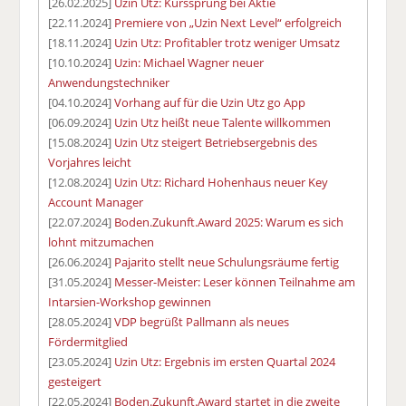
[26.02.2025]
Uzin Utz: Kurssprung bei Aktie
[22.11.2024]
Premiere von „Uzin Next Level“ erfolgreich
[18.11.2024]
Uzin Utz: Profitabler trotz weniger Umsatz
[10.10.2024]
Uzin: Michael Wagner neuer
Anwendungstechniker
[04.10.2024]
Vorhang auf für die Uzin Utz go App
[06.09.2024]
Uzin Utz heißt neue Talente willkommen
[15.08.2024]
Uzin Utz steigert Betriebsergebnis des
Vorjahres leicht
[12.08.2024]
Uzin Utz: Richard Hohenhaus neuer Key
Account Manager
[22.07.2024]
Boden.Zukunft.Award 2025: Warum es sich
lohnt mitzumachen
[26.06.2024]
Pajarito stellt neue Schulungsräume fertig
[31.05.2024]
Messer-Meister: Leser können Teilnahme am
Intarsien-Workshop gewinnen
[28.05.2024]
VDP begrüßt Pallmann als neues
Fördermitglied
[23.05.2024]
Uzin Utz: Ergebnis im ersten Quartal 2024
gesteigert
[22.05.2024]
Boden.Zukunft.Award startet in die zweite