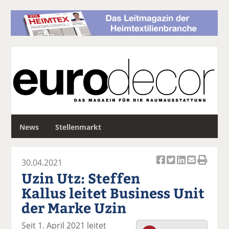
S
News
Stellenmarkt
u
c
h
30.04.2021
e
Ar
Ar
Ar
Ar
Ar
Uzin Utz: Steffen
ti
ti
ti
ti
ti
Kallus leitet Business Unit
k
k
k
k
k
der Marke Uzin
el
el
el
el
el
a
t
a
p
D
Seit 1. April 2021 leitet
uf
wi
uf
er
ru