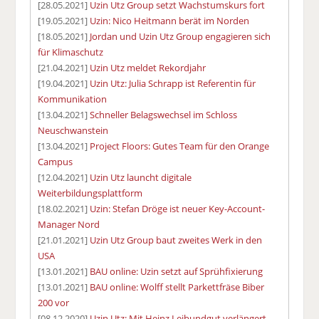
[28.05.2021]
Uzin Utz Group setzt Wachstumskurs fort
[19.05.2021]
Uzin: Nico Heitmann berät im Norden
[18.05.2021]
Jordan und Uzin Utz Group engagieren sich
für Klimaschutz
[21.04.2021]
Uzin Utz meldet Rekordjahr
[19.04.2021]
Uzin Utz: Julia Schrapp ist Referentin für
Kommunikation
[13.04.2021]
Schneller Belagswechsel im Schloss
Neuschwanstein
[13.04.2021]
Project Floors: Gutes Team für den Orange
Campus
[12.04.2021]
Uzin Utz launcht digitale
Weiterbildungsplattform
[18.02.2021]
Uzin: Stefan Dröge ist neuer Key-Account-
Manager Nord
[21.01.2021]
Uzin Utz Group baut zweites Werk in den
USA
[13.01.2021]
BAU online: Uzin setzt auf Sprühfixierung
[13.01.2021]
BAU online: Wolff stellt Parkettfräse Biber
200 vor
[08.12.2020]
Uzin Utz: Mit Heinz Leibundgut verlängert