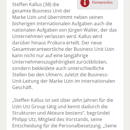
Firmeninfos
Steffen Kallus (38) die
F
tt
Li
E
ck
gesamte Business Unit der
ac
er
n
m
e
Marke Uzin und übernimmt neben seinen
e
n
k
ai
n
bisherigen internationalen Aufgaben auch die
b
e
l
nationalen Aufgaben von Jürgen Walter, der das
o
di
v
Unternehmen verlassen wird. Kallus wird
o
n
er
darüber hinaus Prokura erteilt. Der neue
k
te
se
Gesamtverantwortliche der Business Unit Uzin
te
il
n
kann nicht nur auf eine langjährige
il
e
d
Unternehmenszugehörigkeit zurückblicken,
e
n
e
sondern bekleidete auch unterschiedliche
n
n
Stellen bei den Ulmern, zuletzt die Business-
Unit-Leitung der Marke Uzin im internationalen
Geschäft.
„Steffen Kallus ist seit über zehn Jahren für die
Uzin Utz Group tätig und kennt dadurch die
Strukturen und Akteure bestens“, begründet
Philipp Utz, Mitglied des Vorstands, seine
Entscheidung für die Personalbesetzung. „Seine