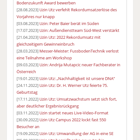
Bodenzukunft Award bewerben
[28.08.2023]
Uzin Utz verfehlt Rekordumsatzerlöse des
Vorjahres nur knapp
[03.08.2023]
Uzin: Peter Baier berät im Süden
[17.07.2023]
Uzin: Außendienstteam Süd-West verstärkt
[21.04.2023]
Uzin Utz: 2022 Rekordumsatz mit
gleichzeitigem Gewinneinbruch
[28.03.2023]
Messer-Meister: FussbodenTechnik verlost
eine Teilnahme am Workshop
[09.03.2023]
Uzin: Andrija Mutapcic neuer Fachberater in
Österreich
[19.01.2023]
Uzin Utz: „Nachhaltigkeit ist unsere DNA“
[24.11.2022]
Uzin Utz: Dr. H. Werner Utz feierte 75.
Geburtstag
[17.11.2022]
Uzin Utz: Umsatzwachstum setzt sich fort,
aber deutlicher Ergebnisrückgang
[03.11.2022]
Uzin startet neues Live-Video-Format
[30.09.2022]
Uzin Utz Campus 2022 lockt fast 550
Besucher an
[19.09.2022]
Uzin Utz: Umwandlung der AG in eine SE