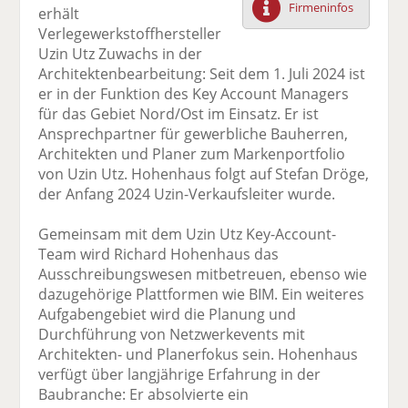
Firmeninfos
erhält
F
tt
Li
E
ck
Verlegewerkstoffhersteller
ac
er
n
m
e
Uzin Utz Zuwachs in der
e
n
k
ai
n
Architektenbearbeitung: Seit dem 1. Juli 2024 ist
b
e
l
er in der Funktion des Key Account Managers
o
di
v
für das Gebiet Nord/Ost im Einsatz. Er ist
o
n
er
Ansprechpartner für gewerbliche Bauherren,
k
te
se
Architekten und Planer zum Markenportfolio
te
il
n
von Uzin Utz. Hohenhaus folgt auf Stefan Dröge,
il
e
d
der Anfang 2024 Uzin-Verkaufsleiter wurde.
e
n
e
n
n
Gemeinsam mit dem Uzin Utz Key-Account-
Team wird Richard Hohenhaus das
Ausschreibungswesen mitbetreuen, ebenso wie
dazugehörige Plattformen wie BIM. Ein weiteres
Aufgabengebiet wird die Planung und
Durchführung von Netzwerkevents mit
Architekten- und Planerfokus sein. Hohenhaus
verfügt über langjährige Erfahrung in der
Baubranche: Er absolvierte ein