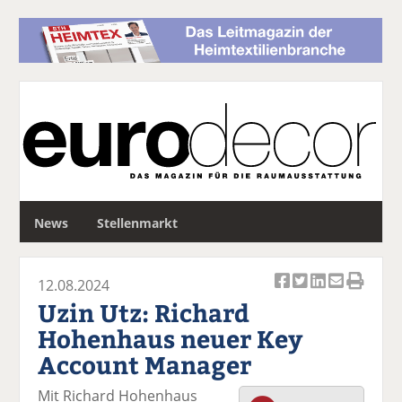
S
News
Stellenmarkt
u
c
h
12.08.2024
e
Ar
Ar
Ar
Ar
Ar
Uzin Utz: Richard
ti
ti
ti
ti
ti
Hohenhaus neuer Key
k
k
k
k
k
Account Manager
el
el
el
el
el
a
t
a
p
D
Mit Richard Hohenhaus
uf
wi
uf
er
ru