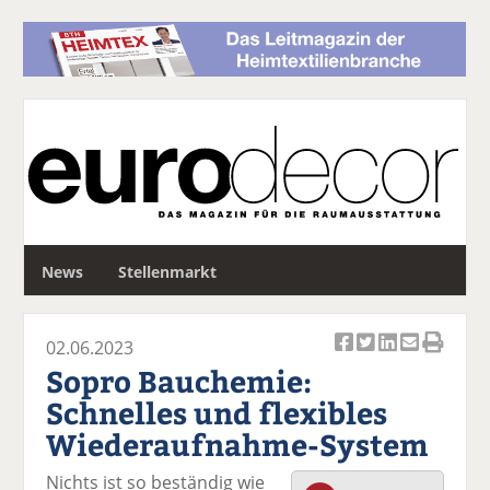
S
News
Stellenmarkt
u
c
h
02.06.2023
e
Ar
Ar
Ar
Ar
Ar
Sopro Bauchemie:
ti
ti
ti
ti
ti
Schnelles und flexibles
k
k
k
k
k
Wiederaufnahme-System
el
el
el
el
el
a
t
a
p
D
Nichts ist so beständig wie
uf
wi
uf
er
ru