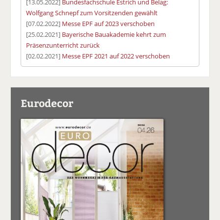
[13.05.2022]
Bundesfachschule Estrich und Belag:
Wolfgang Schnepf zum Vorsitzenden gewählt
[07.02.2022]
Messe EPF auf 2023 verschoben
[25.02.2021]
Bayerische Bauakademie kehrt zum
Präsenzunterricht zurück
[02.02.2021]
Messe EPF 2021 auf 2022 verschoben
Eurodecor