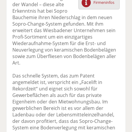
Firmeninfos
der Wandel – diese alte
F
tt
Li
E
ck
Erkenntnis hat bei Sopro
ac
er
n
m
e
Bauchemie ihren Niederschlag in dem neuen
e
n
k
ai
n
Sopro-Change-System gefunden. Mit ihm
b
e
l
erweitert das Wiesbadener Unternehmen sein
o
di
v
Profi-Sortiment um ein einzigartiges
o
n
er
Wiederaufnahme-System für die Erst- und
k
te
se
Neuverlegung von keramischen Bodenbelägen
te
il
n
sowie zum Überfliesen von Bodenbelägen aller
il
e
d
Art.
e
n
e
n
n
Das schnelle System, das zum Patent
angemeldet ist, verspricht ein „Facelift in
Rekordzeit“ und eignet sich sowohl für
Gewerbeflächen als auch für das private
Eigenheim oder den Mietwohnungsbau. Im
gewerblichen Bereich ist es vor allem der
Ladenbau oder der Lebensmitteleinzelhandel,
der davon profitiert, dass das Sopro-Change-
System eine Bodenverlegung mit keramischen