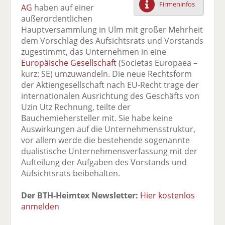
Firmeninfos
AG
haben auf einer
F
tt
Li
E
ck
außerordentlichen
ac
er
n
m
e
Hauptversammlung in Ulm mit großer Mehrheit
e
n
k
ai
n
dem Vorschlag des Aufsichtsrats und Vorstands
b
e
l
zugestimmt, das Unternehmen in eine
o
di
v
Europäische Gesellschaft
(Societas Europaea –
o
n
er
kurz: SE) umzuwandeln. Die neue Rechtsform
k
te
se
der Aktiengesellschaft nach EU-Recht trage der
te
il
n
internationalen Ausrichtung des Geschäfts von
il
e
d
Uzin Utz Rechnung, teilte der
e
n
e
Bauchemiehersteller mit. Sie habe keine
n
n
Auswirkungen auf die Unternehmensstruktur,
vor allem werde die bestehende sogenannte
dualistische Unternehmensverfassung mit der
Aufteilung der Aufgaben des Vorstands und
Aufsichtsrats beibehalten.
Der BTH-Heimtex Newsletter:
Hier kostenlos
anmelden