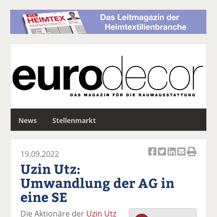
S
News
Stellenmarkt
u
c
h
19.09.2022
e
Ar
Ar
Ar
Ar
Ar
Uzin Utz:
ti
ti
ti
ti
ti
Umwandlung der AG in
k
k
k
k
k
eine SE
el
el
el
el
el
a
t
a
p
D
Die Aktionäre der
Uzin Utz
uf
wi
uf
er
ru