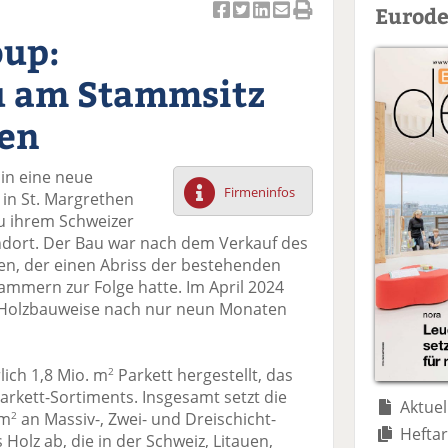
Eurode
Ar
Ar
Ar
Ar
Ar
up:
ti
ti
ti
ti
ti
k
k
k
k
k
 am Stammsitz
el
el
el
el
el
a
t
a
p
D
hen
uf
wi
uf
er
ru
F
tt
Li
E
ck
in eine neue
ac
er
n
m
e
Firmeninfos
 in St. Margrethen
e
n
k
ai
n
zu ihrem Schweizer
b
e
l
ndort. Der Bau war nach dem Verkauf des
o
di
v
n, der einen Abriss der bestehenden
o
n
er
mmern zur Folge hatte. Im April 2024
k
te
se
n Holzbauweise nach nur neun Monaten
te
il
n
il
e
d
e
n
e
lich 1,8 Mio. m
Parkett hergestellt, das
2
n
n
rkett-Sortiments. Insgesamt setzt die
Aktuel
 m
an Massiv-, Zwei- und Dreischicht-
2
Heftar
Holz ab, die in der Schweiz, Litauen,