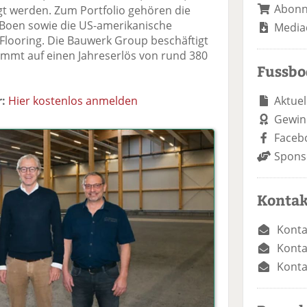
Abon
gt werden. Zum Portfolio gehören die
Boen sowie die US-amerikanische
Media
looring. Die Bauwerk Group beschäftigt
ommt auf einen Jahreserlös von rund 380
Fussb
Aktuel
:
Hier kostenlos anmelden
Gewin
Faceb
Spons
Kontak
Konta
Konta
Konta