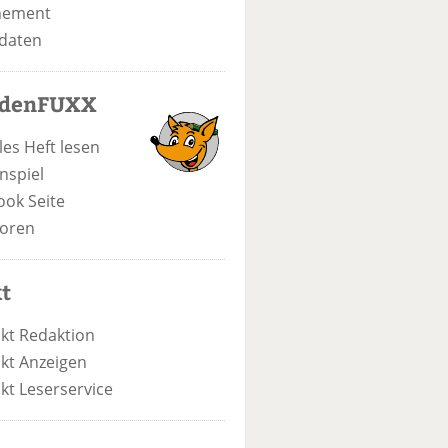
nement
daten
odenFUXX
les Heft lesen
nspiel
ook Seite
oren
t
kt Redaktion
kt Anzeigen
kt Leserservice