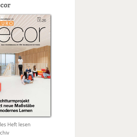
c
cor
h
e
les Heft lesen
chiv