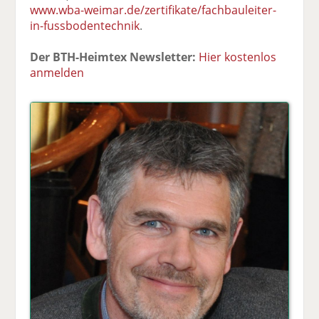
www.wba-weimar.de/zertifikate/fachbauleiter-
in-fussbodentechnik
.
Der BTH-Heimtex Newsletter:
Hier kostenlos
anmelden