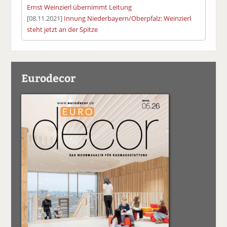
Ernst Weinzierl übernimmt Leitung
[08.11.2021]
Innung Niederbayern/Oberpfalz: Weinzierl
steht jetzt an der Spitze
Eurodecor