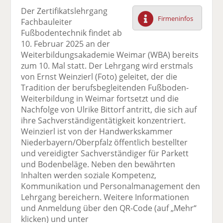
F
tt
Li
E
ck
Der Zertifikatslehrgang
ac
er
n
m
e
Firmeninfos
Fachbauleiter
e
n
k
ai
n
Fußbodentechnik findet ab
b
e
l
10. Februar 2025 an der
o
di
v
Weiterbildungsakademie Weimar (WBA) bereits
o
n
er
zum 10. Mal statt. Der Lehrgang wird erstmals
k
te
se
von Ernst Weinzierl (Foto) geleitet, der die
te
il
n
Tradition der berufsbegleitenden Fußboden-
il
e
d
Weiterbildung in Weimar fortsetzt und die
e
n
e
Nachfolge von Ulrike Bittorf antritt, die sich auf
n
n
ihre Sachverständigentätigkeit konzentriert.
Weinzierl ist von der Handwerkskammer
Niederbayern/Oberpfalz öffentlich bestellter
und vereidigter Sachverständiger für Parkett
und Bodenbeläge. Neben den bewährten
Inhalten werden soziale Kompetenz,
Kommunikation und Personalmanagement den
Lehrgang bereichern. Weitere Informationen
und Anmeldung über den QR-Code (auf „Mehr“
klicken) und unter