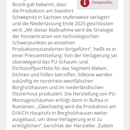
Firmeninfos
Bostik gab bekannt, dass
F
tt
Li
E
ck
die Produktion am Standort
ac
er
n
m
e
Schwepnitz in Sachsen stufenweise verlagert
e
n
k
ai
n
und die Niederlassung Ende 2025 geschlossen
b
e
l
wird. „Mit dieser Maßnahme wird die Strategie
o
di
v
der Konzentration von technologischen
o
n
er
Schwerpunkten an einzelnen
k
te
se
Produktionsstandorten fortgeführt“, heißt es in
te
il
n
einer Pressemitteilung. Von der Verlagerung sei
il
e
d
überwiegend das PU-Schaum- und
e
n
e
Dichtstoffportfolio für das Segment Kleben,
n
n
Dichten und Füllen betroffen. Silikone werden
zukünftig im nordrhein-westfälischen
Borgholzhausen und im niederländischen
Oosterhout produziert. Die Herstellung von PU-
Montageschäumen erfolgt dann in Buftea in
Rumänien. „Gleichzeitig wird die Produktion am
D/A/CH-Hauptsitz in Borgholzhausen weiter
ausgebaut, um diese Verlagerung erst zu
ermöglichen“, berichtet der Hersteller. Zudem