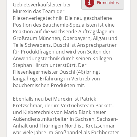
Firmeninfos
Gebietsverkaufsleiter bei
F
tt
Li
E
ck
Murexin das Team der
ac
er
n
m
e
Fliesenverlegetechnik. Die neu geschaffene
e
n
k
ai
n
Position des Bauchemie-Spezialisten ist eine
b
e
l
Reaktion auf die wachsende Auftragslage im
o
di
v
Großraum München, Oberbayern, Allgäu und
o
n
er
Teile Schwabens. Duschl ist Ansprechpartner
k
te
se
für Produktfragen und wird von Seiten der
te
il
n
Anwendungstechnik durch seinen Kollegen
il
e
d
Stephan Hirsch unterstützt. Der
e
n
e
Fliesenlegermeister Duschl (46) bringt
n
n
langjährige Erfahrung im Vertrieb von
bauchemischen Produkten mit.
Ebenfalls neu bei Murexin ist Patrick
Kretzschmar, der im Vertriebsteam Parkett-
und Klebetechnik von Mario Blank neuer
Außendienstmitarbeiter in Sachsen, Sachsen-
Anhalt und Thüringen Nord ist. Kretzschmar
war viele Jahre im Großhandel als Fachberater