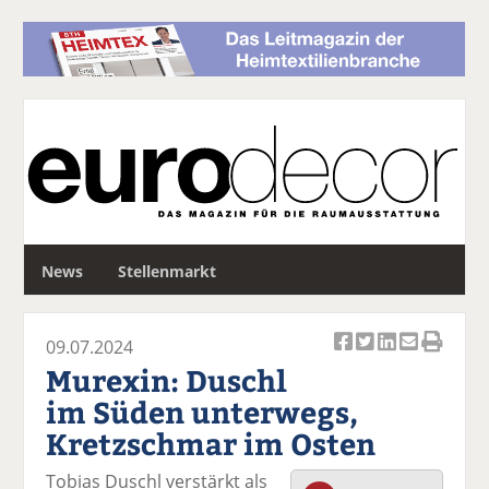
S
News
Stellenmarkt
u
c
h
09.07.2024
e
Ar
Ar
Ar
Ar
Ar
Murexin: Duschl
ti
ti
ti
ti
ti
im Süden unterwegs,
k
k
k
k
k
Kretzschmar im Osten
el
el
el
el
el
a
t
a
p
D
Tobias Duschl verstärkt als
uf
wi
uf
er
ru