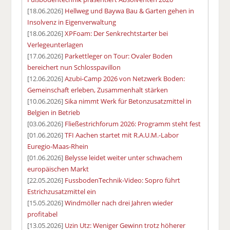
[18.06.2026]
Hellweg und Baywa Bau & Garten gehen in
Insolvenz in Eigenverwaltung
[18.06.2026]
XPFoam: Der Senkrechtstarter bei
Verlegeunterlagen
[17.06.2026]
Parkettleger on Tour: Ovaler Boden
bereichert nun Schlosspavillon
[12.06.2026]
Azubi-Camp 2026 von Netzwerk Boden:
Gemeinschaft erleben, Zusammenhalt stärken
[10.06.2026]
Sika nimmt Werk für Betonzusatzmittel in
Belgien in Betrieb
[03.06.2026]
Fließestrichforum 2026: Programm steht fest
[01.06.2026]
TFI Aachen startet mit R.A.U.M.-Labor
Euregio-Maas-Rhein
[01.06.2026]
Belysse leidet weiter unter schwachem
europäischen Markt
[22.05.2026]
FussbodenTechnik-Video: Sopro führt
Estrichzusatzmittel ein
[15.05.2026]
Windmöller nach drei Jahren wieder
profitabel
[13.05.2026]
Uzin Utz: Weniger Gewinn trotz höherer