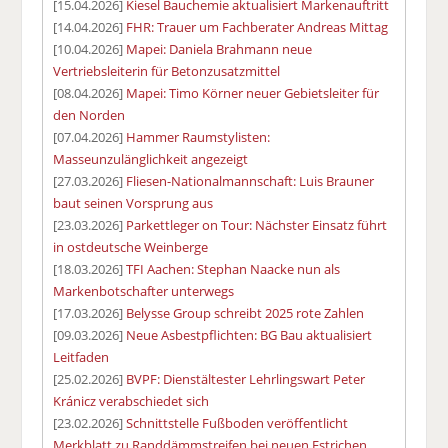
[15.04.2026]
Kiesel Bauchemie aktualisiert Markenauftritt
[14.04.2026]
FHR: Trauer um Fachberater Andreas Mittag
[10.04.2026]
Mapei: Daniela Brahmann neue
Vertriebsleiterin für Betonzusatzmittel
[08.04.2026]
Mapei: Timo Körner neuer Gebietsleiter für
den Norden
[07.04.2026]
Hammer Raumstylisten:
Masseunzulänglichkeit angezeigt
[27.03.2026]
Fliesen-Nationalmannschaft: Luis Brauner
baut seinen Vorsprung aus
[23.03.2026]
Parkettleger on Tour: Nächster Einsatz führt
in ostdeutsche Weinberge
[18.03.2026]
TFI Aachen: Stephan Naacke nun als
Markenbotschafter unterwegs
[17.03.2026]
Belysse Group schreibt 2025 rote Zahlen
[09.03.2026]
Neue Asbestpflichten: BG Bau aktualisiert
Leitfaden
[25.02.2026]
BVPF: Dienstältester Lehrlingswart Peter
Kránicz verabschiedet sich
[23.02.2026]
Schnittstelle Fußboden veröffentlicht
Merkblatt zu Randdämmstreifen bei neuen Estrichen