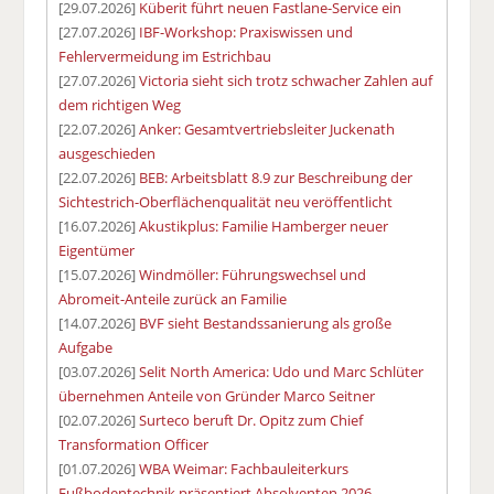
[29.07.2026]
Küberit führt neuen Fastlane-Service ein
[27.07.2026]
IBF-Workshop: Praxiswissen und
Fehlervermeidung im Estrichbau
[27.07.2026]
Victoria sieht sich trotz schwacher Zahlen auf
dem richtigen Weg
[22.07.2026]
Anker: Gesamtvertriebsleiter Juckenath
ausgeschieden
[22.07.2026]
BEB: Arbeitsblatt 8.9 zur Beschreibung der
Sichtestrich-Oberflächenqualität neu veröffentlicht
[16.07.2026]
Akustikplus: Familie Hamberger neuer
Eigentümer
[15.07.2026]
Windmöller: Führungswechsel und
Abromeit-Anteile zurück an Familie
[14.07.2026]
BVF sieht Bestandssanierung als große
Aufgabe
[03.07.2026]
Selit North America: Udo und Marc Schlüter
übernehmen Anteile von Gründer Marco Seitner
[02.07.2026]
Surteco beruft Dr. Opitz zum Chief
Transformation Officer
[01.07.2026]
WBA Weimar: Fachbauleiterkurs
Fußbodentechnik präsentiert Absolventen 2026