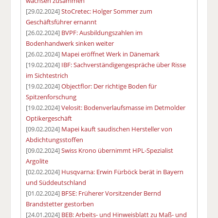
wachsen zusammen
[29.02.2024]
StoCretec: Holger Sommer zum
Geschäftsführer ernannt
[26.02.2024]
BVPF: Ausbildungszahlen im
Bodenhandwerk sinken weiter
[26.02.2024]
Mapei eröffnet Werk in Dänemark
[19.02.2024]
IBF: Sachverständigengespräche über Risse
im Sichtestrich
[19.02.2024]
Objectflor: Der richtige Boden für
Spitzenforschung
[19.02.2024]
Velosit: Bodenverlaufsmasse im Detmolder
Optikergeschäft
[09.02.2024]
Mapei kauft saudischen Hersteller von
Abdichtungsstoffen
[09.02.2024]
Swiss Krono übernimmt HPL-Spezialist
Argolite
[02.02.2024]
Husqvarna: Erwin Fürböck berät in Bayern
und Süddeutschland
[01.02.2024]
BFSE: Früherer Vorsitzender Bernd
Brandstetter gestorben
[24.01.2024]
BEB: Arbeits- und Hinweisblatt zu Maß- und