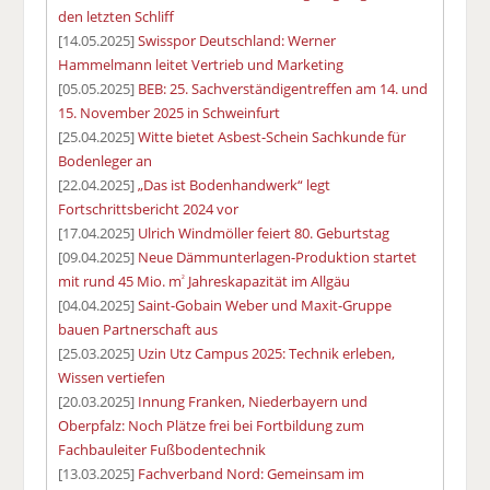
den letzten Schliff
[14.05.2025]
Swisspor Deutschland: Werner
Hammelmann leitet Vertrieb und Marketing
[05.05.2025]
BEB: 25. Sachverständigentreffen am 14. und
15. November 2025 in Schweinfurt
[25.04.2025]
Witte bietet Asbest-Schein Sachkunde für
Bodenleger an
[22.04.2025]
„Das ist Bodenhandwerk“ legt
Fortschrittsbericht 2024 vor
[17.04.2025]
Ulrich Windmöller feiert 80. Geburtstag
[09.04.2025]
Neue Dämmunterlagen-Produktion startet
mit rund 45 Mio. m
Jahreskapazität im Allgäu
²
[04.04.2025]
Saint-Gobain Weber und Maxit-Gruppe
bauen Partnerschaft aus
[25.03.2025]
Uzin Utz Campus 2025: Technik erleben,
Wissen vertiefen
[20.03.2025]
Innung Franken, Niederbayern und
Oberpfalz: Noch Plätze frei bei Fortbildung zum
Fachbauleiter Fußbodentechnik
[13.03.2025]
Fachverband Nord: Gemeinsam im