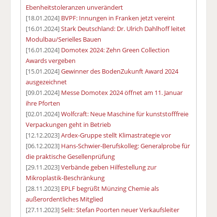
Ebenheitstoleranzen unverändert
[18.01.2024]
BVPF: Innungen in Franken jetzt vereint
[16.01.2024]
Stark Deutschland: Dr. Ulrich Dahlhoff leitet
Modulbau/Serielles Bauen
[16.01.2024]
Domotex 2024: Zehn Green Collection
Awards vergeben
[15.01.2024]
Gewinner des BodenZukunft Award 2024
ausgezeichnet
[09.01.2024]
Messe Domotex 2024 öffnet am 11. Januar
ihre Pforten
[02.01.2024]
Wolfcraft: Neue Maschine für kunststofffreie
Verpackungen geht in Betrieb
[12.12.2023]
Ardex-Gruppe stellt Klimastrategie vor
[06.12.2023]
Hans-Schwier-Berufskolleg: Generalprobe für
die praktische Gesellenprüfung
[29.11.2023]
Verbände geben Hilfestellung zur
Mikroplastik-Beschränkung
[28.11.2023]
EPLF begrüßt Münzing Chemie als
außerordentliches Mitglied
[27.11.2023]
Selit: Stefan Poorten neuer Verkaufsleiter