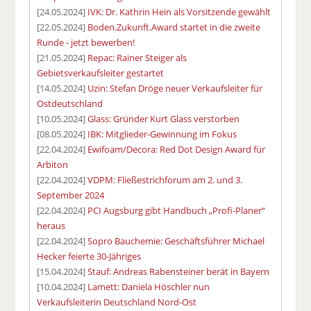
[24.05.2024]
IVK: Dr. Kathrin Hein als Vorsitzende gewählt
[22.05.2024]
Boden.Zukunft.Award startet in die zweite
Runde - jetzt bewerben!
[21.05.2024]
Repac: Rainer Steiger als
Gebietsverkaufsleiter gestartet
[14.05.2024]
Uzin: Stefan Dröge neuer Verkaufsleiter für
Ostdeutschland
[10.05.2024]
Glass: Gründer Kurt Glass verstorben
[08.05.2024]
IBK: Mitglieder-Gewinnung im Fokus
[22.04.2024]
Ewifoam/Decora: Red Dot Design Award für
Arbiton
[22.04.2024]
VDPM: Fließestrichforum am 2. und 3.
September 2024
[22.04.2024]
PCI Augsburg gibt Handbuch „Profi-Planer“
heraus
[22.04.2024]
Sopro Bauchemie: Geschäftsführer Michael
Hecker feierte 30-Jähriges
[15.04.2024]
Stauf: Andreas Rabensteiner berät in Bayern
[10.04.2024]
Lamett: Daniela Höschler nun
Verkaufsleiterin Deutschland Nord-Ost