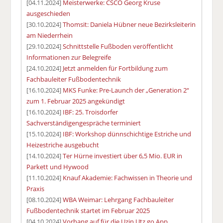
[04.11.2024]
Meisterwerke: CSCO Georg Kruse
ausgeschieden
[30.10.2024]
Thomsit: Daniela Hübner neue Bezirksleiterin
am Niederrhein
[29.10.2024]
Schnittstelle Fußboden veröffentlicht
Informationen zur Belegreife
[24.10.2024]
Jetzt anmelden für Fortbildung zum
Fachbauleiter Fußbodentechnik
[16.10.2024]
MKS Funke: Pre-Launch der „Generation 2“
zum 1. Februar 2025 angekündigt
[16.10.2024]
IBF: 25. Troisdorfer
Sachverständigengespräche terminiert
[15.10.2024]
IBF: Workshop dünnschichtige Estriche und
Heizestriche ausgebucht
[14.10.2024]
Ter Hürne investiert über 6,5 Mio. EUR in
Parkett und Hywood
[11.10.2024]
Knauf Akademie: Fachwissen in Theorie und
Praxis
[08.10.2024]
WBA Weimar: Lehrgang Fachbauleiter
Fußbodentechnik startet im Februar 2025
[04.10.2024]
Vorhang auf für die Uzin Utz go App