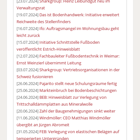
[23.07.2024]
Sharkgroup: Heinz Leibundgut neu im
Verwaltungsrat
[19.07.2024]
Das ist Bodenhandwerk: Initiative erweitert
Reichweite des Stellenfinders
[16.07.2024]
Ifo: Auftragsmangel im Wohnungsbau geht
leicht zurück
[15.07.2024]
Initiative Schnittstelle Fußboden
veröffentlicht Estrich-Hinweisblatt
[12.07.2024]
Fachbauleiter Fußbodentechnik in Weimar:
Ernst Weinzierl übernimmt Leitung
[03.07.2024]
Sharkgroup: Vertriebsorganisationen in der
Schweiz fusionieren
[26.06.2024]
Pajarito stellt neue Schulungsräume fertig
[25.06.2024]
Markteinbruch bei Bodenbeschichtungen
[24.06.2024]
BEB: Hinweisblatt zur Verlegung von
Trittschalldämmplatten aus Mineralwolle
[20.06.2024]
Zahl der Baugenehmigungen sinkt weiter
[11.06.2024]
Windmöller: CEO Matthias Windmöller
übergibt an Jürgen Abromeit
[31.05.2024]
FEB: Verlegung von elastischen Belägen auf
temperierten Untergründen