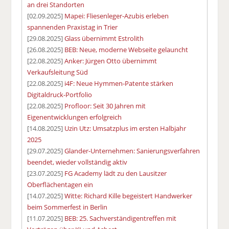
an drei Standorten
[02.09.2025]
Mapei: Fliesenleger-Azubis erleben
spannenden Praxistag in Trier
[29.08.2025]
Glass übernimmt Estrolith
[26.08.2025]
BEB: Neue, moderne Webseite gelauncht
[22.08.2025]
Anker: Jürgen Otto übernimmt
Verkaufsleitung Süd
[22.08.2025]
i4F: Neue Hymmen-Patente stärken
Digitaldruck-Portfolio
[22.08.2025]
Profloor: Seit 30 Jahren mit
Eigenentwicklungen erfolgreich
[14.08.2025]
Uzin Utz: Umsatzplus im ersten Halbjahr
2025
[29.07.2025]
Glander-Unternehmen: Sanierungsverfahren
beendet, wieder vollständig aktiv
[23.07.2025]
FG Academy lädt zu den Lausitzer
Oberflächentagen ein
[14.07.2025]
Witte: Richard Kille begeistert Handwerker
beim Sommerfest in Berlin
[11.07.2025]
BEB: 25. Sachverständigentreffen mit