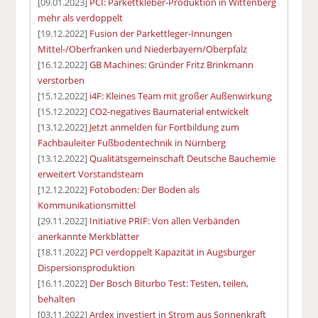
[09.01.2023]
PCI: Parkettkleber-Produktion in Wittenberg
mehr als verdoppelt
[19.12.2022]
Fusion der Parkettleger-Innungen
Mittel-/Oberfranken und Niederbayern/Oberpfalz
[16.12.2022]
GB Machines: Gründer Fritz Brinkmann
verstorben
[15.12.2022]
i4F: Kleines Team mit großer Außenwirkung
[15.12.2022]
CO2-negatives Baumaterial entwickelt
[13.12.2022]
Jetzt anmelden für Fortbildung zum
Fachbauleiter Fußbodentechnik in Nürnberg
[13.12.2022]
Qualitätsgemeinschaft Deutsche Bauchemie
erweitert Vorstandsteam
[12.12.2022]
Fotoboden: Der Boden als
Kommunikationsmittel
[29.11.2022]
Initiative PRIF: Von allen Verbänden
anerkannte Merkblätter
[18.11.2022]
PCI verdoppelt Kapazität in Augsburger
Dispersionsproduktion
[16.11.2022]
Der Bosch Biturbo Test: Testen, teilen,
behalten
[03.11.2022]
Ardex investiert in Strom aus Sonnenkraft