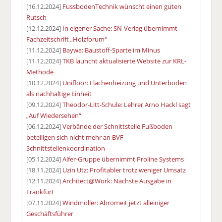
[16.12.2024]
FussbodenTechnik wünscht einen guten
Rutsch
[12.12.2024]
In eigener Sache: SN-Verlag übernimmt
Fachzeitschrift „Holzforum“
[11.12.2024]
Baywa: Baustoff-Sparte im Minus
[11.12.2024]
TKB launcht aktualisierte Website zur KRL-
Methode
[10.12.2024]
Unifloor: Flächenheizung und Unterboden
als nachhaltige Einheit
[09.12.2024]
Theodor-Litt-Schule: Lehrer Arno Hackl sagt
„Auf Wiedersehen“
[06.12.2024]
Verbände der Schnittstelle Fußboden
beteiligen sich nicht mehr an BVF-
Schnittstellenkoordination
[05.12.2024]
Alfer-Gruppe übernimmt Proline Systems
[18.11.2024]
Uzin Utz: Profitabler trotz weniger Umsatz
[12.11.2024]
Architect@Work: Nächste Ausgabe in
Frankfurt
[07.11.2024]
Windmöller: Abromeit jetzt alleiniger
Geschäftsführer