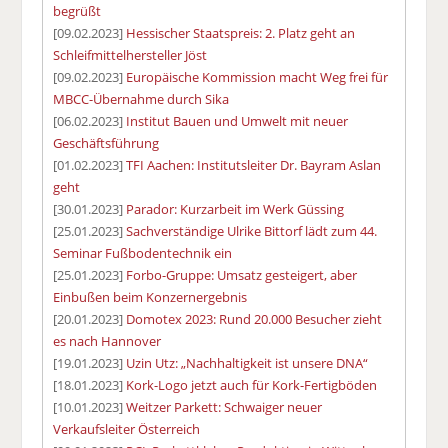
begrüßt
[09.02.2023]
Hessischer Staatspreis: 2. Platz geht an
Schleifmittelhersteller Jöst
[09.02.2023]
Europäische Kommission macht Weg frei für
MBCC-Übernahme durch Sika
[06.02.2023]
Institut Bauen und Umwelt mit neuer
Geschäftsführung
[01.02.2023]
TFI Aachen: Institutsleiter Dr. Bayram Aslan
geht
[30.01.2023]
Parador: Kurzarbeit im Werk Güssing
[25.01.2023]
Sachverständige Ulrike Bittorf lädt zum 44.
Seminar Fußbodentechnik ein
[25.01.2023]
Forbo-Gruppe: Umsatz gesteigert, aber
Einbußen beim Konzernergebnis
[20.01.2023]
Domotex 2023: Rund 20.000 Besucher zieht
es nach Hannover
[19.01.2023]
Uzin Utz: „Nachhaltigkeit ist unsere DNA“
[18.01.2023]
Kork-Logo jetzt auch für Kork-Fertigböden
[10.01.2023]
Weitzer Parkett: Schwaiger neuer
Verkaufsleiter Österreich