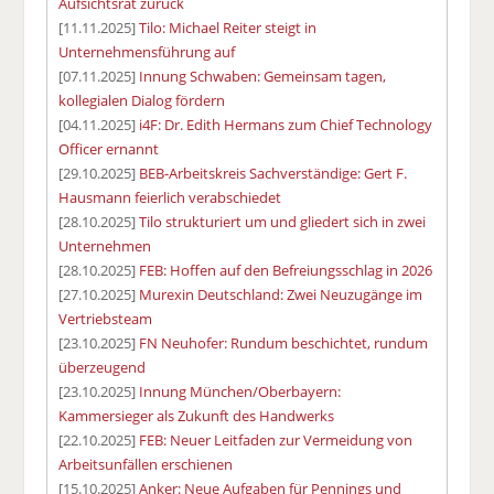
Aufsichtsrat zurück
[11.11.2025]
Tilo: Michael Reiter steigt in
Unternehmensführung auf
[07.11.2025]
Innung Schwaben: Gemeinsam tagen,
kollegialen Dialog fördern
[04.11.2025]
i4F: Dr. Edith Hermans zum Chief Technology
Officer ernannt
[29.10.2025]
BEB-Arbeitskreis Sachverständige: Gert F.
Hausmann feierlich verabschiedet
[28.10.2025]
Tilo strukturiert um und gliedert sich in zwei
Unternehmen
[28.10.2025]
FEB: Hoffen auf den Befreiungsschlag in 2026
[27.10.2025]
Murexin Deutschland: Zwei Neuzugänge im
Vertriebsteam
[23.10.2025]
FN Neuhofer: Rundum beschichtet, rundum
überzeugend
[23.10.2025]
Innung München/Oberbayern:
Kammersieger als Zukunft des Handwerks
[22.10.2025]
FEB: Neuer Leitfaden zur Vermeidung von
Arbeitsunfällen erschienen
[15.10.2025]
Anker: Neue Aufgaben für Pennings und