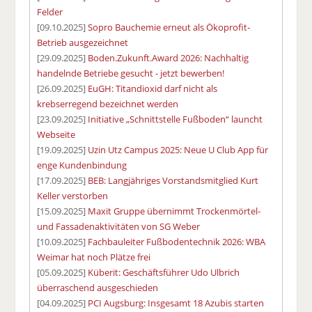
Felder
[09.10.2025]
Sopro Bauchemie erneut als Ökoprofit-
Betrieb ausgezeichnet
[29.09.2025]
Boden.Zukunft.Award 2026: Nachhaltig
handelnde Betriebe gesucht - jetzt bewerben!
[26.09.2025]
EuGH: Titandioxid darf nicht als
krebserregend bezeichnet werden
[23.09.2025]
Initiative „Schnittstelle Fußboden“ launcht
Webseite
[19.09.2025]
Uzin Utz Campus 2025: Neue U Club App für
enge Kundenbindung
[17.09.2025]
BEB: Langjähriges Vorstandsmitglied Kurt
Keller verstorben
[15.09.2025]
Maxit Gruppe übernimmt Trockenmörtel-
und Fassadenaktivitäten von SG Weber
[10.09.2025]
Fachbauleiter Fußbodentechnik 2026: WBA
Weimar hat noch Plätze frei
[05.09.2025]
Küberit: Geschäftsführer Udo Ulbrich
überraschend ausgeschieden
[04.09.2025]
PCI Augsburg: Insgesamt 18 Azubis starten