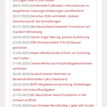
Vorträgen über KI und Asbest
[08.07.2025]
Schnittstelle Fußboden: Informationen zu
eingefrästen Heizungsrohrleitungen veröffentlicht
[02.07.2025]
Domotex 2026 vermeldet „starken
Zwischenstand“ bei Anmeldungen
[01.07.2025]
Sika Deutschland erweitert Produktion am
Standort Wittenberg
[26.06.2025]
Velosit: Enge Taktung, präzise Ausführung
[23.06.2025]
ZDB: Ehrenpräsident Fritz Eichbauer
gestorben
[12.06.2025]
Mapei: Bembé-Azubis fuhren zur Schulung
nach Italien
[11.06.2025]
Cemex-Werke nach Nachhaltigkeitskriterien
zertifiziert
[02.06.2025]
Kerakoll erwirbt Mehrheit an
Bindemittelhersteller Caltra Nederland
[26.05.2025]
BVPF-Mitgliederversammlung: Parkettleger
stellen sich Zukunftsaufgaben
[21.05.2025]
MC-Bauchemie: Neue Produktion in der
Schweiz eröffnet
[15.05.2025]
Hans-Schwier-Berufskolleg: Lägler gibt Azubis