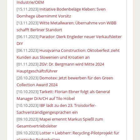
Industrie/OEM
[15.11.2023]
Initiative Bodenbeläge Kleben: Sven
Dornhege übernimmt Vorsitz
[13.11.2023]
Witte Metallwaren: Übernahme von WiBB
schafft Berliner Standort
[06.11.2023]
Parador: Dierk Engleder neuer Verkaufsleiter
DIY
[06.11.2023]
Husqvarna Construction: Oktoberfest zieht
Kunden aus Slowenien und Kroatien an
[01.11.2023]
ZGV: Dr. Bergmann wird Mitte 2024
Hauptgeschäftsführer
[20.10.2023]
Domotex: Jetzt bewerben für den Green
Collection Award 2024
[10.10.2023]
Tarkett: Florian Ebner folgt als General
Manager D/A/CH auf Tilo Höbel
[10.10.2023]
IBF lädt zu den 23. Troisdorfer-
Sachverständigengesprächen ein
[09.10.2023]
Mapei ernennt Markus Spießl zum
Gesamtvertriebsleiter
[09.10.2023]
Lotter + Liebherr: Recycling-Pilotprojekt für
elastische Bodenbeläge