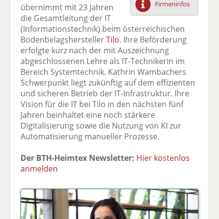
Firmeninfos
übernimmt mit 23 Jahren
F
tt
Li
E
ck
die Gesamtleitung der IT
ac
er
n
m
e
(Informationstechnik) beim österreichischen
e
n
k
ai
n
Bodenbelagshersteller
Tilo
. Ihre Beförderung
b
e
l
erfolgte kurz nach der mit Auszeichnung
o
di
v
abgeschlossenen Lehre als IT-Technikerin im
o
n
er
Bereich Systemtechnik. Kathrin Wambachers
k
te
se
Schwerpunkt liegt zukünftig auf dem effizienten
te
il
n
und sicheren Betrieb der IT-Infrastruktur. Ihre
il
e
d
Vision für die IT bei Tilo in den nächsten fünf
e
n
e
Jahren beinhaltet eine noch stärkere
n
n
Digitalisierung sowie die Nutzung von KI zur
Automatisierung manueller Prozesse.
Der BTH-Heimtex Newsletter:
Hier kostenlos
anmelden