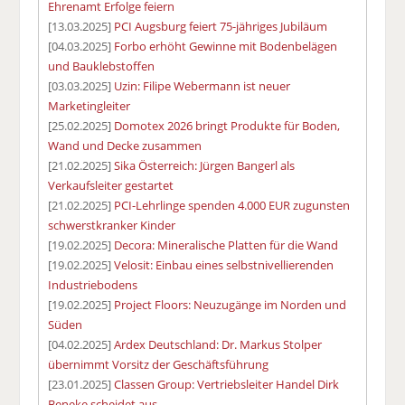
Ehrenamt Erfolge feiern
[13.03.2025]
PCI Augsburg feiert 75-jähriges Jubiläum
[04.03.2025]
Forbo erhöht Gewinne mit Bodenbelägen
und Bauklebstoffen
[03.03.2025]
Uzin: Filipe Webermann ist neuer
Marketingleiter
[25.02.2025]
Domotex 2026 bringt Produkte für Boden,
Wand und Decke zusammen
[21.02.2025]
Sika Österreich: Jürgen Bangerl als
Verkaufsleiter gestartet
[21.02.2025]
PCI-Lehrlinge spenden 4.000 EUR zugunsten
schwerstkranker Kinder
[19.02.2025]
Decora: Mineralische Platten für die Wand
[19.02.2025]
Velosit: Einbau eines selbstnivellierenden
Industriebodens
[19.02.2025]
Project Floors: Neuzugänge im Norden und
Süden
[04.02.2025]
Ardex Deutschland: Dr. Markus Stolper
übernimmt Vorsitz der Geschäftsführung
[23.01.2025]
Classen Group: Vertriebsleiter Handel Dirk
Beneke scheidet aus