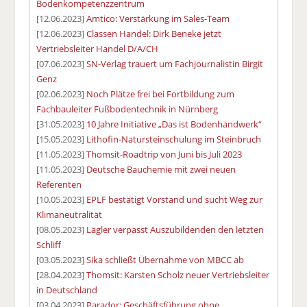
Bodenkompetenzzentrum
[12.06.2023]
Amtico: Verstärkung im Sales-Team
[12.06.2023]
Classen Handel: Dirk Beneke jetzt
Vertriebsleiter Handel D/A/CH
[07.06.2023]
SN-Verlag trauert um Fachjournalistin Birgit
Genz
[02.06.2023]
Noch Plätze frei bei Fortbildung zum
Fachbauleiter Fußbodentechnik in Nürnberg
[31.05.2023]
10 Jahre Initiative „Das ist Bodenhandwerk“
[15.05.2023]
Lithofin-Natursteinschulung im Steinbruch
[11.05.2023]
Thomsit-Roadtrip von Juni bis Juli 2023
[11.05.2023]
Deutsche Bauchemie mit zwei neuen
Referenten
[10.05.2023]
EPLF bestätigt Vorstand und sucht Weg zur
Klimaneutralität
[08.05.2023]
Lägler verpasst Auszubildenden den letzten
Schliff
[03.05.2023]
Sika schließt Übernahme von MBCC ab
[28.04.2023]
Thomsit: Karsten Scholz neuer Vertriebsleiter
in Deutschland
[03.04.2023]
Parador: Geschäftsführung ohne