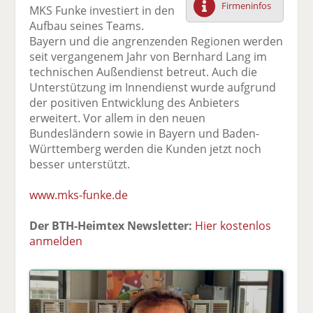
Firmeninfos
MKS Funke investiert in den
F
tt
Li
E
ck
Aufbau seines Teams.
ac
er
n
m
e
Bayern und die angrenzenden Regionen werden
e
n
k
ai
n
seit vergangenem Jahr von Bernhard Lang im
b
e
l
technischen Außendienst betreut. Auch die
o
di
v
Unterstützung im Innendienst wurde aufgrund
o
n
er
der positiven Entwicklung des Anbieters
k
te
se
erweitert. Vor allem in den neuen
te
il
n
Bundesländern sowie in Bayern und Baden-
il
e
d
Württemberg werden die Kunden jetzt noch
e
n
e
besser unterstützt.
n
n
www.mks-funke.de
Der BTH-Heimtex Newsletter:
Hier kostenlos
anmelden