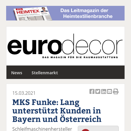
S
News
Stellenmarkt
u
c
h
15.03.2021
e
Ar
Ar
Ar
Ar
Ar
MKS Funke: Lang
ti
ti
ti
ti
ti
unterstützt Kunden in
k
k
k
k
k
Bayern und Österreich
el
el
el
el
el
a
t
a
p
D
Schleifmaschinenhersteller
uf
wi
uf
er
ru