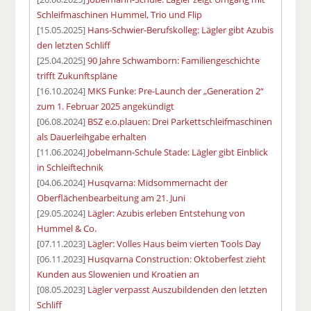
Schleifmaschinen Hummel, Trio und Flip
[15.05.2025]
Hans-Schwier-Berufskolleg: Lägler gibt Azubis
den letzten Schliff
[25.04.2025]
90 Jahre Schwamborn: Familiengeschichte
trifft Zukunftspläne
[16.10.2024]
MKS Funke: Pre-Launch der „Generation 2“
zum 1. Februar 2025 angekündigt
[06.08.2024]
BSZ e.o.plauen: Drei Parkettschleifmaschinen
als Dauerleihgabe erhalten
[11.06.2024]
Jobelmann-Schule Stade: Lägler gibt Einblick
in Schleiftechnik
[04.06.2024]
Husqvarna: Midsommernacht der
Oberflächenbearbeitung am 21. Juni
[29.05.2024]
Lägler: Azubis erleben Entstehung von
Hummel & Co.
[07.11.2023]
Lägler: Volles Haus beim vierten Tools Day
[06.11.2023]
Husqvarna Construction: Oktoberfest zieht
Kunden aus Slowenien und Kroatien an
[08.05.2023]
Lägler verpasst Auszubildenden den letzten
Schliff