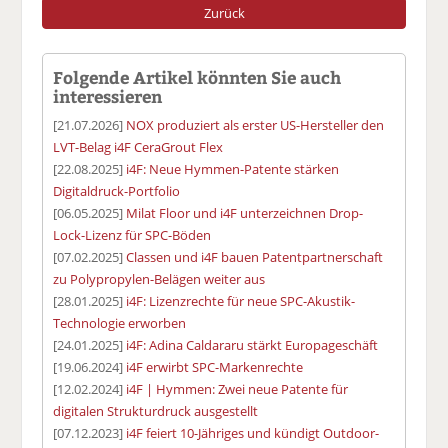
Zurück
Folgende Artikel könnten Sie auch
interessieren
[21.07.2026]
NOX produziert als erster US-Hersteller den
LVT-Belag i4F CeraGrout Flex
[22.08.2025]
i4F: Neue Hymmen-Patente stärken
Digitaldruck-Portfolio
[06.05.2025]
Milat Floor und i4F unterzeichnen Drop-
Lock-Lizenz für SPC-Böden
[07.02.2025]
Classen und i4F bauen Patentpartnerschaft
zu Polypropylen-Belägen weiter aus
[28.01.2025]
i4F: Lizenzrechte für neue SPC-Akustik-
Technologie erworben
[24.01.2025]
i4F: Adina Caldararu stärkt Europageschäft
[19.06.2024]
i4F erwirbt SPC-Markenrechte
[12.02.2024]
i4F | Hymmen: Zwei neue Patente für
digitalen Strukturdruck ausgestellt
[07.12.2023]
i4F feiert 10-Jähriges und kündigt Outdoor-