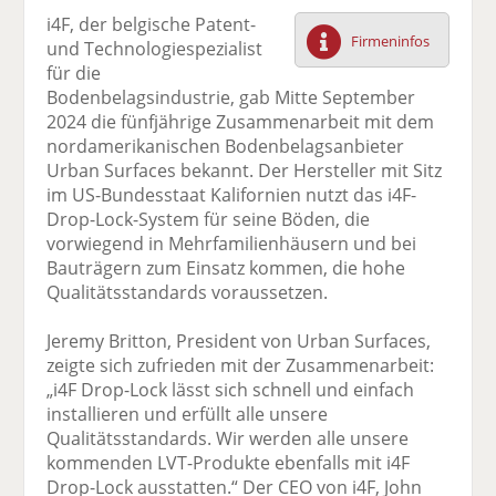
F
tt
Li
E
ck
i4F, der belgische Patent-
ac
er
n
m
e
Firmeninfos
und Technologiespezialist
e
n
k
ai
n
für die
b
e
l
Bodenbelagsindustrie, gab Mitte September
o
di
v
2024 die fünfjährige Zusammenarbeit mit dem
o
n
er
nordamerikanischen Bodenbelagsanbieter
k
te
se
Urban Surfaces bekannt. Der Hersteller mit Sitz
te
il
n
im US-Bundesstaat Kalifornien nutzt das i4F-
il
e
d
Drop-Lock-System für seine Böden, die
e
n
e
vorwiegend in Mehrfamilienhäusern und bei
n
n
Bauträgern zum Einsatz kommen, die hohe
Qualitätsstandards voraussetzen.
Jeremy Britton, President von Urban Surfaces,
zeigte sich zufrieden mit der Zusammenarbeit:
„i4F Drop-Lock lässt sich schnell und einfach
installieren und erfüllt alle unsere
Qualitätsstandards. Wir werden alle unsere
kommenden LVT-Produkte ebenfalls mit i4F
Drop-Lock ausstatten.“ Der CEO von i4F, John