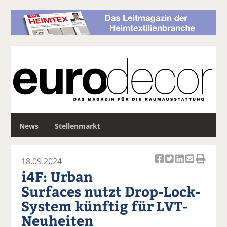
S
News
Stellenmarkt
u
c
h
18.09.2024
e
Ar
Ar
Ar
Ar
Ar
i4F: Urban
ti
ti
ti
ti
ti
Surfaces nutzt Drop-Lock-
k
k
k
k
k
System künftig für LVT-
el
el
el
el
el
a
t
a
p
D
Neuheiten
uf
wi
uf
er
ru