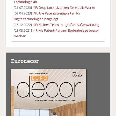
Technologie an
[21.07.2023]
i4F: Drop Lock-Lizenzen für Hualis Werke
[03.04.2023]
i4F: Alle Patentstreitigkeiten für
Digitaltechnologien beigelegt
[15.12.2022]
i4F: Kleines Team mit großer Außenwirkung
[23.03.2021]
I4F: Als Patent-Partner Bodenbeläge besser
machen
Eurodecor