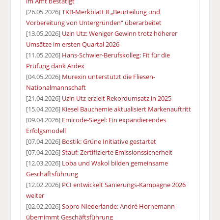
im Amt bestätigt
[26.05.2026]
TKB-Merkblatt 8 „Beurteilung und
Vorbereitung von Untergründen“ überarbeitet
[13.05.2026]
Uzin Utz: Weniger Gewinn trotz höherer
Umsätze im ersten Quartal 2026
[11.05.2026]
Hans-Schwier-Berufskolleg: Fit für die
Prüfung dank Ardex
[04.05.2026]
Murexin unterstützt die Fliesen-
Nationalmannschaft
[21.04.2026]
Uzin Utz erzielt Rekordumsatz in 2025
[15.04.2026]
Kiesel Bauchemie aktualisiert Markenauftritt
[09.04.2026]
Emicode-Siegel: Ein expandierendes
Erfolgsmodell
[07.04.2026]
Bostik: Grüne Initiative gestartet
[07.04.2026]
Stauf: Zertifizierte Emissionssicherheit
[12.03.2026]
Loba und Wakol bilden gemeinsame
Geschäftsführung
[12.02.2026]
PCI entwickelt Sanierungs-Kampagne 2026
weiter
[02.02.2026]
Sopro Niederlande: André Hornemann
übernimmt Geschäftsführung