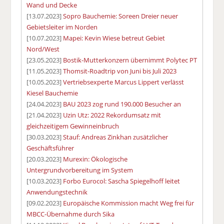
Wand und Decke
[13.07.2023]
Sopro Bauchemie: Soreen Dreier neuer
Gebietsleiter im Norden
[10.07.2023]
Mapei: Kevin Wiese betreut Gebiet
Nord/West
[23.05.2023]
Bostik-Mutterkonzern übernimmt Polytec PT
[11.05.2023]
Thomsit-Roadtrip von Juni bis Juli 2023
[10.05.2023]
Vertriebsexperte Marcus Lippert verlässt
Kiesel Bauchemie
[24.04.2023]
BAU 2023 zog rund 190.000 Besucher an
[21.04.2023]
Uzin Utz: 2022 Rekordumsatz mit
gleichzeitigem Gewinneinbruch
[30.03.2023]
Stauf: Andreas Zinkhan zusätzlicher
Geschäftsführer
[20.03.2023]
Murexin: Ökologische
Untergrundvorbereitung im System
[10.03.2023]
Forbo Eurocol: Sascha Spiegelhoff leitet
Anwendungstechnik
[09.02.2023]
Europäische Kommission macht Weg frei für
MBCC-Übernahme durch Sika