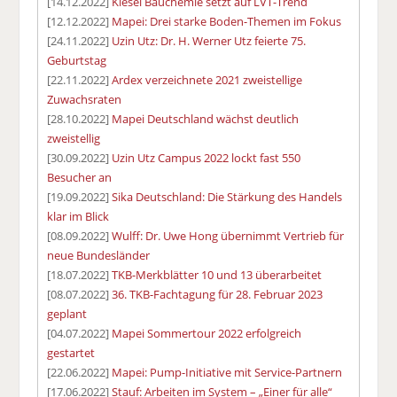
[14.12.2022]
Kiesel Bauchemie setzt auf LVT-Trend
[12.12.2022]
Mapei: Drei starke Boden-Themen im Fokus
[24.11.2022]
Uzin Utz: Dr. H. Werner Utz feierte 75.
Geburtstag
[22.11.2022]
Ardex verzeichnete 2021 zweistellige
Zuwachsraten
[28.10.2022]
Mapei Deutschland wächst deutlich
zweistellig
[30.09.2022]
Uzin Utz Campus 2022 lockt fast 550
Besucher an
[19.09.2022]
Sika Deutschland: Die Stärkung des Handels
klar im Blick
[08.09.2022]
Wulff: Dr. Uwe Hong übernimmt Vertrieb für
neue Bundesländer
[18.07.2022]
TKB-Merkblätter 10 und 13 überarbeitet
[08.07.2022]
36. TKB-Fachtagung für 28. Februar 2023
geplant
[04.07.2022]
Mapei Sommertour 2022 erfolgreich
gestartet
[22.06.2022]
Mapei: Pump-Initiative mit Service-Partnern
[17.06.2022]
Stauf: Arbeiten im System – „Einer für alle“