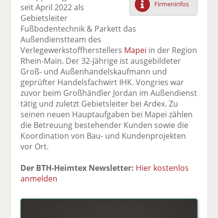
Firmeninfos
seit April 2022 als
F
tt
Li
E
ck
Gebietsleiter
ac
er
n
m
e
Fußbodentechnik & Parkett das
e
n
k
ai
n
Außendienstteam des
b
e
l
Verlegewerkstoffherstellers
Mapei
in der Region
o
di
v
Rhein-Main. Der 32-Jährige ist ausgebildeter
o
n
er
Groß- und Außenhandelskaufmann und
k
te
se
geprüfter Handelsfachwirt IHK. Vongries war
te
il
n
zuvor beim Großhändler Jordan im Außendienst
il
e
d
tätig und zuletzt Gebietsleiter bei Ardex. Zu
e
n
e
seinen neuen Hauptaufgaben bei Mapei zählen
n
n
die Betreuung bestehender Kunden sowie die
Koordination von Bau- und Kundenprojekten
vor Ort.
Der BTH-Heimtex Newsletter:
Hier kostenlos
anmelden