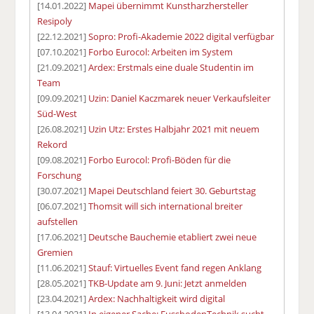
[14.01.2022]
Mapei übernimmt Kunstharzhersteller
Resipoly
[22.12.2021]
Sopro: Profi-Akademie 2022 digital verfügbar
[07.10.2021]
Forbo Eurocol: Arbeiten im System
[21.09.2021]
Ardex: Erstmals eine duale Studentin im
Team
[09.09.2021]
Uzin: Daniel Kaczmarek neuer Verkaufsleiter
Süd-West
[26.08.2021]
Uzin Utz: Erstes Halbjahr 2021 mit neuem
Rekord
[09.08.2021]
Forbo Eurocol: Profi-Böden für die
Forschung
[30.07.2021]
Mapei Deutschland feiert 30. Geburtstag
[06.07.2021]
Thomsit will sich international breiter
aufstellen
[17.06.2021]
Deutsche Bauchemie etabliert zwei neue
Gremien
[11.06.2021]
Stauf: Virtuelles Event fand regen Anklang
[28.05.2021]
TKB-Update am 9. Juni: Jetzt anmelden
[23.04.2021]
Ardex: Nachhaltigkeit wird digital
[13.04.2021]
In eigener Sache: FussbodenTechnik sucht