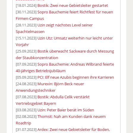
[18.01.2024]
Bostik: Zwei neue Gebietsleiter gestartet
[30.11.2023]
Sopro Bauchemie feiert Richtfest für neuen
Firmen-Campus
[28.11.2023]
Uzin zeigt nächstes Level seiner
Spachtelmassen
[15.11.2023]
Uzin Utz: Umsatz weiterhin nur leicht unter
Vorjahr
[25.09.2023]
Bostik überwacht Sackware durch Messung
der Staubkonzentration
[07.09.2023]
Sopro Bauchemie: Andreas Wilbrand feierte
40-jähriges Betriebsjubiläum
[05.09.2023]
PCI: Elf neue Azubis beginnen ihre Karrieren
[24.08.2023]
Murexin: Björn Beck neuer
Anwendungstechniker
[07.08.2023]
Bostik: Abdulla Celik verstärkt
Vertriebsgebiet Bayern
[03.08.2023]
Uzin: Peter Baier berät im Süden
[02.08.2023]
Thomsit: Nah am Kunden dank neuem
Roadtrip
[31.07.2023]
Ardex: Zwei neue Gebietsleiter für Boden,