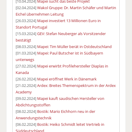
[10.04.2024]
Mapei sucht das beste Projekt
[02.04.2024]
Wakol Gruppe: Dr. Martin Schäfer und Martin
Eichel übernehmen Leitung
[26.03.2024]
Mapei investiert 13 Millionen Euro in
Standort Portugal
[15.03.2024]
GEV: Stefan Neuberger als Vorsitzender
bestätigt
[08.03.2024]
Mapei: Tim Müller berät in Ostdeutschland
[01.03.2024]
Mapei: Paul Butscher ist in Südbayern
unterwegs
[27.02.2024]
Mapei erwirbt Profilehersteller Diaplas in
Kanada
[26.02.2024]
Mapei eröffnet Werk in Dänemark
[21.02.2024]
Ardex: Breites Themenspektrum in der Ardex
Academy
[09.02.2024]
Mapei kauft saudischen Hersteller von
Abdichtungsstoffen
[08.02.2024]
Bostik: Mario Eichhorn neu in der
Anwendungstechnik
[06.02.2024]
Bostik: Heiko Schmidt leitet Vertrieb in
Süddeutschland