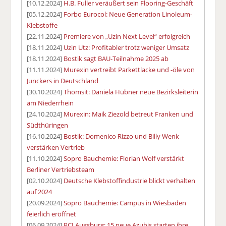
[10.12.2024]
H.B. Fuller veräußert sein Flooring-Geschäft
[05.12.2024]
Forbo Eurocol: Neue Generation Linoleum-
Klebstoffe
[22.11.2024]
Premiere von „Uzin Next Level“ erfolgreich
[18.11.2024]
Uzin Utz: Profitabler trotz weniger Umsatz
[18.11.2024]
Bostik sagt BAU-Teilnahme 2025 ab
[11.11.2024]
Murexin vertreibt Parkettlacke und -öle von
Junckers in Deutschland
[30.10.2024]
Thomsit: Daniela Hübner neue Bezirksleiterin
am Niederrhein
[24.10.2024]
Murexin: Maik Ziezold betreut Franken und
Südthüringen
[16.10.2024]
Bostik: Domenico Rizzo und Billy Wenk
verstärken Vertrieb
[11.10.2024]
Sopro Bauchemie: Florian Wolf verstärkt
Berliner Vertriebsteam
[02.10.2024]
Deutsche Klebstoffindustrie blickt verhalten
auf 2024
[20.09.2024]
Sopro Bauchemie: Campus in Wiesbaden
feierlich eröffnet
[06.09.2024]
PCI Augsburg: 15 neue Azubis starten ihre