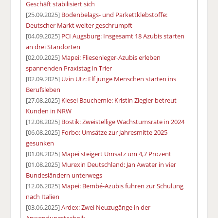
Geschäft stabilisiert sich
[25.09.2025]
Bodenbelags- und Parkettklebstoffe:
Deutscher Markt weiter geschrumpft
[04.09.2025]
PCI Augsburg: Insgesamt 18 Azubis starten
an drei Standorten
[02.09.2025]
Mapei: Fliesenleger-Azubis erleben
spannenden Praxistag in Trier
[02.09.2025]
Uzin Utz: Elf junge Menschen starten ins
Berufsleben
[27.08.2025]
Kiesel Bauchemie: Kristin Ziegler betreut
Kunden in NRW
[12.08.2025]
Bostik: Zweistellige Wachstumsrate in 2024
[06.08.2025]
Forbo: Umsätze zur Jahresmitte 2025
gesunken
[01.08.2025]
Mapei steigert Umsatz um 4,7 Prozent
[01.08.2025]
Murexin Deutschland: Jan Awater in vier
Bundesländern unterwegs
[12.06.2025]
Mapei: Bembé-Azubis fuhren zur Schulung
nach Italien
[03.06.2025]
Ardex: Zwei Neuzugänge in der
Anwendungstechnik