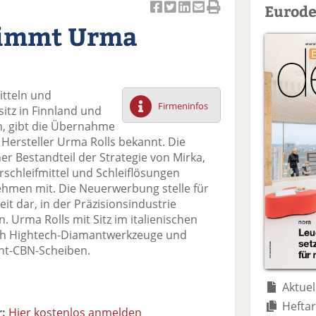
Eurode
Ar
Ar
Ar
Ar
Ar
nimmt Urma
ti
ti
ti
ti
ti
k
k
k
k
k
el
el
el
el
el
a
t
a
p
D
itteln und
uf
wi
uf
er
ru
Firmeninfos
itz in Finnland und
F
tt
Li
E
ck
h, gibt die Übernahme
ac
er
n
m
e
Hersteller Urma Rolls bekannt. Die
e
n
k
ai
n
r Bestandteil der Strategie von Mirka,
b
e
l
schleifmittel und Schleiflösungen
o
di
v
ehmen mit. Die Neuerwerbung stelle für
o
n
er
it dar, in der Präzisionsindustrie
k
te
se
. Urma Rolls mit Sitz im italienischen
te
il
n
ich Hightech-Diamantwerkzeuge und
il
e
d
nt-CBN-Scheiben.
e
n
e
n
n
Aktuel
Heftar
:
Hier kostenlos anmelden