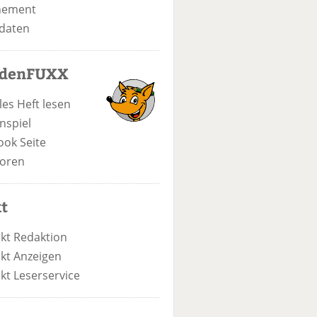
nement
daten
odenFUXX
les Heft lesen
nspiel
ook Seite
oren
t
kt Redaktion
kt Anzeigen
kt Leserservice