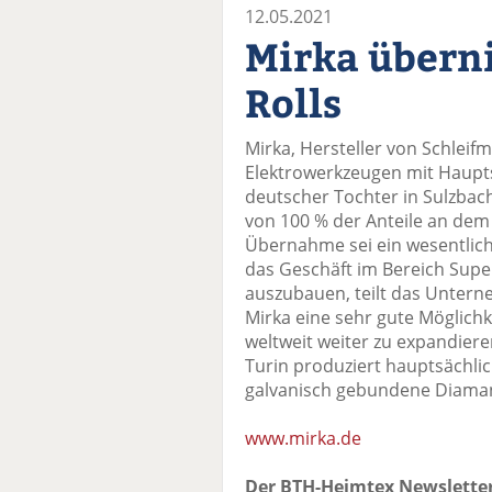
12.05.2021
Mirka über
Rolls
Mirka, Hersteller von Schleifm
Elektrowerkzeugen mit Haupts
deutscher Tochter in Sulzbac
von 100 % der Anteile an dem 
Übernahme sei ein wesentliche
das Geschäft im Bereich Super
auszubauen, teilt das Untern
Mirka eine sehr gute Möglichke
weltweit weiter zu expandieren
Turin produziert hauptsächl
galvanisch gebundene Diama
www.mirka.de
Der BTH-Heimtex Newsletter