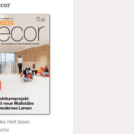
c
cor
h
e
les Heft lesen
chiv