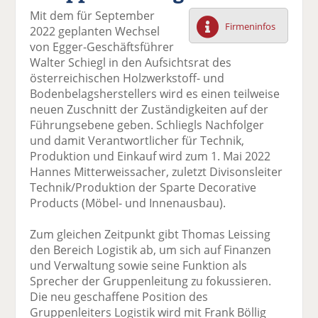
F
tt
Li
E
ck
Mit dem für September
ac
er
n
m
e
Firmeninfos
2022 geplanten Wechsel
e
n
k
ai
n
von Egger-Geschäftsführer
b
e
l
Walter Schiegl in den Aufsichtsrat des
o
di
v
österreichischen Holzwerkstoff- und
o
n
er
Bodenbelagsherstellers wird es einen teilweise
k
te
se
neuen Zuschnitt der Zuständigkeiten auf der
te
il
n
Führungsebene geben. Schliegls Nachfolger
il
e
d
und damit Verantwortlicher für Technik,
e
n
e
Produktion und Einkauf wird zum 1. Mai 2022
n
n
Hannes Mitterweissacher, zuletzt Divisonsleiter
Technik/Produktion der Sparte Decorative
Products (Möbel- und Innenausbau).
Zum gleichen Zeitpunkt gibt Thomas Leissing
den Bereich Logistik ab, um sich auf Finanzen
und Verwaltung sowie seine Funktion als
Sprecher der Gruppenleitung zu fokussieren.
Die neu geschaffene Position des
Gruppenleiters Logistik wird mit Frank Böllig