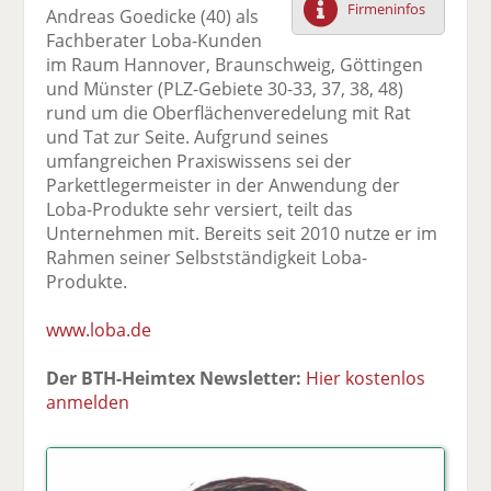
Firmeninfos
Andreas Goedicke (40) als
F
tt
Li
E
ck
Fachberater Loba-Kunden
ac
er
n
m
e
im Raum Hannover, Braunschweig, Göttingen
e
n
k
ai
n
und Münster (PLZ-Gebiete 30-33, 37, 38, 48)
b
e
l
rund um die Oberflächenveredelung mit Rat
o
di
v
und Tat zur Seite. Aufgrund seines
o
n
er
umfangreichen Praxiswissens sei der
k
te
se
Parkettlegermeister in der Anwendung der
te
il
n
Loba-Produkte sehr versiert, teilt das
il
e
d
Unternehmen mit. Bereits seit 2010 nutze er im
e
n
e
Rahmen seiner Selbstständigkeit Loba-
n
n
Produkte.
www.loba.de
Der BTH-Heimtex Newsletter:
Hier kostenlos
anmelden