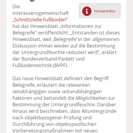
F
tt
Li
E
ck
Die
ac
er
n
m
e
Firmeninfos
Interessensgemeinschaft
e
n
k
ai
n
„Schnittstelle Fußboden“
b
e
l
hat das Hinweisblatt „Informationen zur
o
di
v
Belegreife“ veröffentlicht. „Entstanden ist dieses
o
n
er
Hinweisblatt, weil ,Belegreife‘ in der allgemeinen
k
te
se
Diskussion immer wieder auf die Bestimmung
te
il
n
der Untergrundfeuchte reduziert wird“, erklärt
il
e
d
der Bundesverband Parkett und
e
n
e
Fußbodentechnik (BVPF).
n
n
Das neue Hinweisblatt definiert den Begriff
Belegreife, erläutert die relevanten
zeitabhängigen sowie zeitunabhängigen
Faktoren und behandelt die Möglichkeiten zur
Bestimmung der Untergrundfeuchte. Darüber
hinaus wird beschrieben, dass Altuntergründe
nach objektbezogener Prüfung und
Durchführung von objektspezifischen
Vorbereitungsmaßnahmen mit neuen