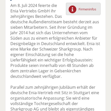
F
tt
Li
E
ck
Am 8. Juli 2024 feierte die
ac
er
n
m
e
Firmeninfos
Enia Vertriebs GmbH ihr
e
n
k
ai
n
zehnjähriges Bestehen. Das
b
e
l
deutsche Außendienstteam besteht derzeit aus
o
di
v
sieben Mitarbeitern. Seit ihrer Gründung im
o
n
er
Jahr 2014 hat sich das Unternehmen vom
k
te
se
Süden aus zu einem erfolgreichen Anbieter für
te
il
n
Designbeläge in Deutschland entwickelt. Enia ist
il
e
d
eine Marke der Schweizer Sharkgroup. Nach
e
n
e
eigener Einschätzung sei die hohe
n
n
Lieferfähigkeit ein wichtiger Erfolgsbaustein:
Produkte seien innerhalb von 48 Stunden ab
dem zentralen Lager in Gelsenkirchen
deutschlandweit verfügbar.
Parallel zum zehnjährigen Jubiläum erhält der
deutsche Enia-Vertrieb mit Sitz in Stuttgart eine
organisatorische Anpassung: Sie wird eine
vollständige Tochtergesellschaft der
Sharkgroup AG und bleibt als eigenständiges