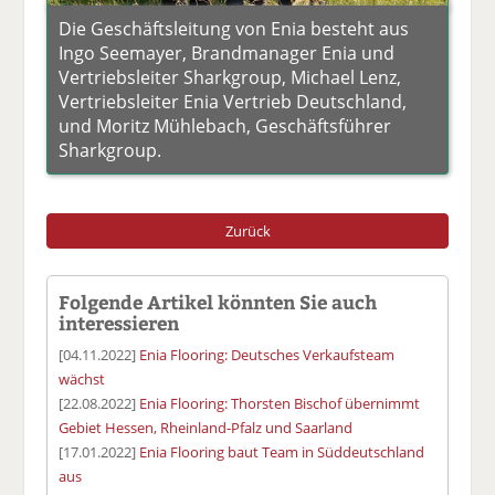
Die Geschäftsleitung von Enia besteht aus
Ingo Seemayer, Brandmanager Enia und
Vertriebsleiter Sharkgroup, Michael Lenz,
Vertriebsleiter Enia Vertrieb Deutschland,
und Moritz Mühlebach, Geschäftsführer
Sharkgroup.
Zurück
Folgende Artikel könnten Sie auch
interessieren
[04.11.2022]
Enia Flooring: Deutsches Verkaufsteam
wächst
[22.08.2022]
Enia Flooring: Thorsten Bischof übernimmt
Gebiet Hessen, Rheinland-Pfalz und Saarland
[17.01.2022]
Enia Flooring baut Team in Süddeutschland
aus