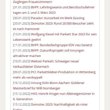
Güglingen-Frauenzimmern
[31.01.2023]
BVPF: Lehrlingswarte und Berufsschullehrer
tagen am 2. und 3. März 2023
[30.01.2023]
Parador: Kurzarbeit im Werk Güssing
[20.01.2023]
Domotex 2023: Rund 20.000 Besucher zieht
es nach Hannover
[13.01.2023]
Wolfgang Kiesel mit Parkett Star 2023 für sein
Lebenswerk geehrt
[11.01.2023]
BVPF: Bundesfachgruppe EDV neu besetzt
[11.01.2023]
BVPF: Zukunftsprojekt soll Innungen
attraktiver machen
[10.01.2023]
Weitzer Parkett: Schwaiger neuer
Verkaufsleiter Österreich
[09.01.2023]
PCI: Parkettkleber-Produktion in Wittenberg
mehr als verdoppelt
[16.12.2022]
Innung Köln-Bonn-Aachen: Goldener
Meisterbrief für Willi Nürnberger
[15.12.2022]
HKS: Henrik Krüger nun Alleineigentümer in
6. Generation
[15.12.2022]
Domotex 2023: Nachhaltigkeit als roter
Faden