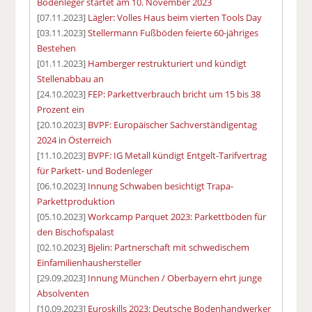
Bodenleger startet am 10. November 2023
[07.11.2023]
Lägler: Volles Haus beim vierten Tools Day
[03.11.2023]
Stellermann Fußböden feierte 60-jähriges
Bestehen
[01.11.2023]
Hamberger restrukturiert und kündigt
Stellenabbau an
[24.10.2023]
FEP: Parkettverbrauch bricht um 15 bis 38
Prozent ein
[20.10.2023]
BVPF: Europäischer Sachverständigentag
2024 in Österreich
[11.10.2023]
BVPF: IG Metall kündigt Entgelt-Tarifvertrag
für Parkett- und Bodenleger
[06.10.2023]
Innung Schwaben besichtigt Trapa-
Parkettproduktion
[05.10.2023]
Workcamp Parquet 2023: Parkettböden für
den Bischofspalast
[02.10.2023]
Bjelin: Partnerschaft mit schwedischem
Einfamilienhaushersteller
[29.09.2023]
Innung München / Oberbayern ehrt junge
Absolventen
[10.09.2023]
Euroskills 2023: Deutsche Bodenhandwerker