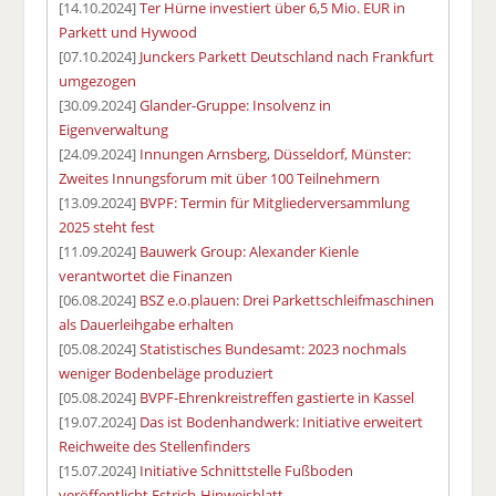
[14.10.2024]
Ter Hürne investiert über 6,5 Mio. EUR in
Parkett und Hywood
[07.10.2024]
Junckers Parkett Deutschland nach Frankfurt
umgezogen
[30.09.2024]
Glander-Gruppe: Insolvenz in
Eigenverwaltung
[24.09.2024]
Innungen Arnsberg, Düsseldorf, Münster:
Zweites Innungsforum mit über 100 Teilnehmern
[13.09.2024]
BVPF: Termin für Mitgliederversammlung
2025 steht fest
[11.09.2024]
Bauwerk Group: Alexander Kienle
verantwortet die Finanzen
[06.08.2024]
BSZ e.o.plauen: Drei Parkettschleifmaschinen
als Dauerleihgabe erhalten
[05.08.2024]
Statistisches Bundesamt: 2023 nochmals
weniger Bodenbeläge produziert
[05.08.2024]
BVPF-Ehrenkreistreffen gastierte in Kassel
[19.07.2024]
Das ist Bodenhandwerk: Initiative erweitert
Reichweite des Stellenfinders
[15.07.2024]
Initiative Schnittstelle Fußboden
veröffentlicht Estrich-Hinweisblatt