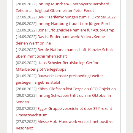
[28.09.2022]
Innung München/Oberbayern: Bernhard
Zehetmair folgt auf Obermeister Peter Fendt
[27.09.2022]
BVPF: Tariferhöhungen zum 1. Oktober 2022
[26.09.2022]
Innung Hamburg trauert um Jürgen Ehret
[23.09.2022]
Bona: Erfolgreiche Premiere für Azubi-Camp
[14.09.2022]
Das ist Bodenhandwerk: Video „Kenne
deinen Wert“ online
[12.09.2022]
Berufe-Nationalmannschaft: Kanzler Scholz
übernimmt Schirmherrschaft
[02.09.2022]
Hans-Schwier-Berufskolleg: Gerflor-
Mitarbeiter gibt Verlegetipps
[01.09.2022]
Bauwerk: Umsatz preisbedingt weiter
gestiegen, Ergebnis stabil
[26.08.2022]
Kährs: Olofsson löst Berge als CCO Objekt ab
[29.07.2022]
Innung Schwaben trifft sich im Oktober in
Senden
[28.07.2022]
Egger-Gruppe verzeichnet über 37 Prozent
Umsatzwachstum
[27.07.2022]
Messe Holz-Handwerk verzeichnet positive
Resonanz