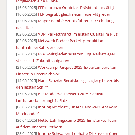
Mitgliedern eine Bühne
[16.06.2025]
FEP: Lorenzo Onofri als Präsident bestätigt
[16.06.2025]
FEP begrüßt gleich neun neue Mitglieder
[12.06.2025]
Mapei: Bembé-Azubis fuhren zur Schulung
nach Italien
[02.06.2025]
VDP: Parkettmarkt im ersten Quartal im Plus
[02.06.2025]
Netzwerk Boden: Parkettproduktion
hautnah bei Kährs erleben
[26.05.2025]
BVPF-Mitgliederversammlung: Parkettleger
stellen sich Zukunftsaufgaben
[21.05.2025]
Workcamp Parquet 2025: Experten bereiten
Einsatz in Österreich vor
[15.05.2025]
Hans-Schwier-Berufskolleg: Lägler gibt Azubis
den letzten Schliff
[15.05.2025]
ISP-Modellwettbewerb 2025: Sarawut
Jantharaudon erringt 1. Platz
[06.05.2025]
Innung Nordost: „Unser Handwerk lebt vom
Miteinander“
[30.04.2025]
Netto-Lehrlingscamp 2025: Ein starkes Team
auf dem Brienzer Rothorn
[28.04.2025]
Innung Schwaben: Lebhafte Diskussion über