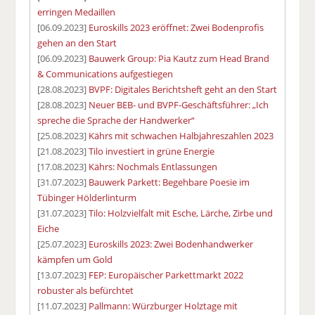
erringen Medaillen
[06.09.2023]
Euroskills 2023 eröffnet: Zwei Bodenprofis
gehen an den Start
[06.09.2023]
Bauwerk Group: Pia Kautz zum Head Brand
& Communications aufgestiegen
[28.08.2023]
BVPF: Digitales Berichtsheft geht an den Start
[28.08.2023]
Neuer BEB- und BVPF-Geschäftsführer: „Ich
spreche die Sprache der Handwerker“
[25.08.2023]
Kährs mit schwachen Halbjahreszahlen 2023
[21.08.2023]
Tilo investiert in grüne Energie
[17.08.2023]
Kährs: Nochmals Entlassungen
[31.07.2023]
Bauwerk Parkett: Begehbare Poesie im
Tübinger Hölderlinturm
[31.07.2023]
Tilo: Holzvielfalt mit Esche, Lärche, Zirbe und
Eiche
[25.07.2023]
Euroskills 2023: Zwei Bodenhandwerker
kämpfen um Gold
[13.07.2023]
FEP: Europäischer Parkettmarkt 2022
robuster als befürchtet
[11.07.2023]
Pallmann: Würzburger Holztage mit