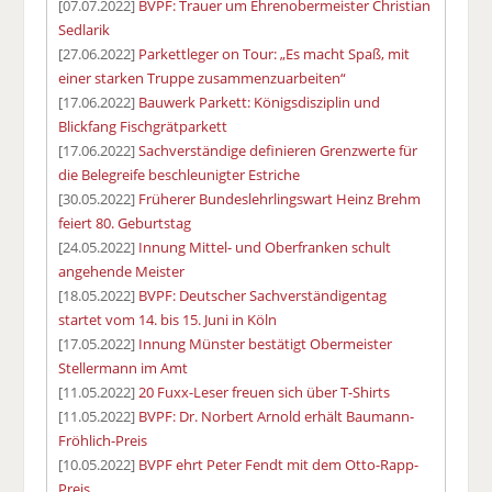
[07.07.2022]
BVPF: Trauer um Ehrenobermeister Christian
Sedlarik
[27.06.2022]
Parkettleger on Tour: „Es macht Spaß, mit
einer starken Truppe zusammenzuarbeiten“
[17.06.2022]
Bauwerk Parkett: Königsdisziplin und
Blickfang Fischgrätparkett
[17.06.2022]
Sachverständige definieren Grenzwerte für
die Belegreife beschleunigter Estriche
[30.05.2022]
Früherer Bundeslehrlingswart Heinz Brehm
feiert 80. Geburtstag
[24.05.2022]
Innung Mittel- und Oberfranken schult
angehende Meister
[18.05.2022]
BVPF: Deutscher Sachverständigentag
startet vom 14. bis 15. Juni in Köln
[17.05.2022]
Innung Münster bestätigt Obermeister
Stellermann im Amt
[11.05.2022]
20 Fuxx-Leser freuen sich über T-Shirts
[11.05.2022]
BVPF: Dr. Norbert Arnold erhält Baumann-
Fröhlich-Preis
[10.05.2022]
BVPF ehrt Peter Fendt mit dem Otto-Rapp-
Preis