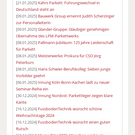
[21.01.2025]
Kährs Parkett: Führungswechsel in
Deutschland steht an
[09.01.2025]
Bauwerk Group ernennt Judith Scherzinger
zur Personalleiterin
[09.01.2025]
Glander-Gruppe: Gläubiger genehmigen
Übernahme des LPM-Parkettwerks
[08.01.2025]
Pallmann-Jubiläum: 125 Jahre Leidenschaft
für Parkett
[08.01.2025]
Meisterwerke: Prokura für CSO Jörg
Peterburs
[08.01.2025]
Hans-Schwier-Berufskolleg: Sieben junge
Vorbilder geehrt
[06.01.2025]
Innung Köln-Bonn-Aachen lädt zu neuer
Seminar-Reihe ein
[30.12.2024]
Innung Nordost: Parkettleger zeigen klare
Kante
[16.12.2024]
FussbodenTechnik wünscht schöne
Weihnachtstage 2024
[16.12.2024]
FussbodenTechnik wünscht einen guten
Rutsch