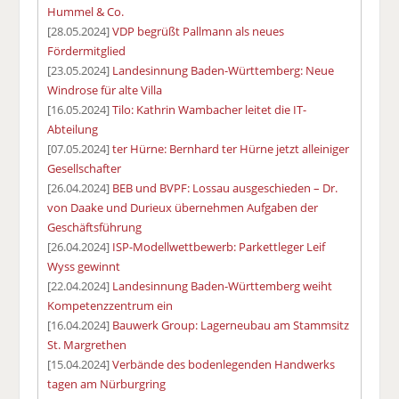
Hummel & Co.
[28.05.2024]
VDP begrüßt Pallmann als neues
Fördermitglied
[23.05.2024]
Landesinnung Baden-Württemberg: Neue
Windrose für alte Villa
[16.05.2024]
Tilo: Kathrin Wambacher leitet die IT-
Abteilung
[07.05.2024]
ter Hürne: Bernhard ter Hürne jetzt alleiniger
Gesellschafter
[26.04.2024]
BEB und BVPF: Lossau ausgeschieden – Dr.
von Daake und Durieux übernehmen Aufgaben der
Geschäftsführung
[26.04.2024]
ISP-Modellwettbewerb: Parkettleger Leif
Wyss gewinnt
[22.04.2024]
Landesinnung Baden-Württemberg weiht
Kompetenzzentrum ein
[16.04.2024]
Bauwerk Group: Lagerneubau am Stammsitz
St. Margrethen
[15.04.2024]
Verbände des bodenlegenden Handwerks
tagen am Nürburgring