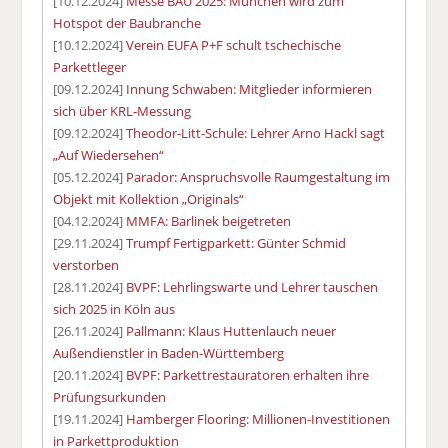
[10.12.2024]
Messe BAU 2025: München wird zum
Hotspot der Baubranche
[10.12.2024]
Verein EUFA P+F schult tschechische
Parkettleger
[09.12.2024]
Innung Schwaben: Mitglieder informieren
sich über KRL-Messung
[09.12.2024]
Theodor-Litt-Schule: Lehrer Arno Hackl sagt
„Auf Wiedersehen“
[05.12.2024]
Parador: Anspruchsvolle Raumgestaltung im
Objekt mit Kollektion „Originals“
[04.12.2024]
MMFA: Barlinek beigetreten
[29.11.2024]
Trumpf Fertigparkett: Günter Schmid
verstorben
[28.11.2024]
BVPF: Lehrlingswarte und Lehrer tauschen
sich 2025 in Köln aus
[26.11.2024]
Pallmann: Klaus Huttenlauch neuer
Außendienstler in Baden-Württemberg
[20.11.2024]
BVPF: Parkettrestauratoren erhalten ihre
Prüfungsurkunden
[19.11.2024]
Hamberger Flooring: Millionen-Investitionen
in Parkettproduktion