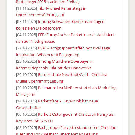
Bodenleger 2025 startet am Freitag
[11.11.2025]
Tilo: Michael Reiter steigt in
Unternehmensführung auf
[07.11.2025]
Innung Schwaben: Gemeinsam tagen,
kollegialen Dialog fördern
[04.11.2025]
FEP: Europäischer Parkettmarkt stabilisiert
sich auf Niedrigniveau
[27.10.2025]
BVPF-Fachgruppentreffen bot zwei Tage
Inspiration, Wissen und Begegnung
[23.10.2025]
Innung München/Oberbayern:
Kammersieger als Zukunft des Handwerks
[20.10.2025]
Berufsschule Neustadt/Aisch: Christina
Müller übernimmt Leitung
[20.10.2025]
Pallmann: Lea Nießner startet als Marketing
Managerin
[14.10.2025]
Parkettfabrik Lieverdink hat neue
Gesellschafter
[06.10.2025]
Parkett Oster gewinnt Christoph Kansy als
Key-Account D/A/CH
[02.10.2025]
Fachgruppe Parkettrestauratoren: Christian
Killer und Eddy Keilbach übernehmen Leitung