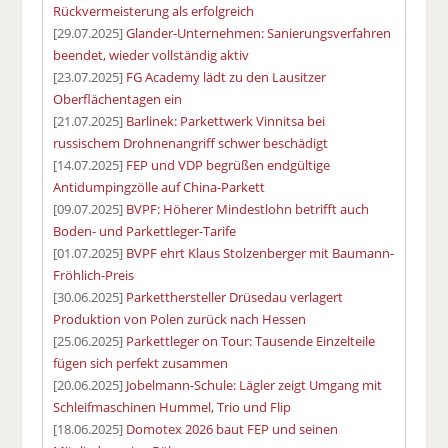
Rückvermeisterung als erfolgreich
[29.07.2025]
Glander-Unternehmen: Sanierungsverfahren
beendet, wieder vollständig aktiv
[23.07.2025]
FG Academy lädt zu den Lausitzer
Oberflächentagen ein
[21.07.2025]
Barlinek: Parkettwerk Vinnitsa bei
russischem Drohnenangriff schwer beschädigt
[14.07.2025]
FEP und VDP begrüßen endgültige
Antidumpingzölle auf China-Parkett
[09.07.2025]
BVPF: Höherer Mindestlohn betrifft auch
Boden- und Parkettleger-Tarife
[01.07.2025]
BVPF ehrt Klaus Stolzenberger mit Baumann-
Fröhlich-Preis
[30.06.2025]
Parketthersteller Drüsedau verlagert
Produktion von Polen zurück nach Hessen
[25.06.2025]
Parkettleger on Tour: Tausende Einzelteile
fügen sich perfekt zusammen
[20.06.2025]
Jobelmann-Schule: Lägler zeigt Umgang mit
Schleifmaschinen Hummel, Trio und Flip
[18.06.2025]
Domotex 2026 baut FEP und seinen