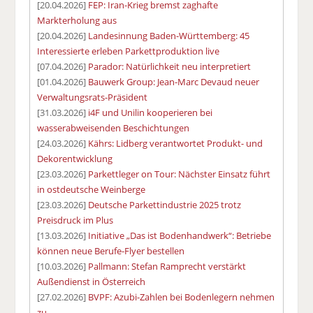
[20.04.2026]
FEP: Iran-Krieg bremst zaghafte
Markterholung aus
[20.04.2026]
Landesinnung Baden-Württemberg: 45
Interessierte erleben Parkettproduktion live
[07.04.2026]
Parador: Natürlichkeit neu interpretiert
[01.04.2026]
Bauwerk Group: Jean-Marc Devaud neuer
Verwaltungsrats-Präsident
[31.03.2026]
i4F und Unilin kooperieren bei
wasserabweisenden Beschichtungen
[24.03.2026]
Kährs: Lidberg verantwortet Produkt- und
Dekorentwicklung
[23.03.2026]
Parkettleger on Tour: Nächster Einsatz führt
in ostdeutsche Weinberge
[23.03.2026]
Deutsche Parkettindustrie 2025 trotz
Preisdruck im Plus
[13.03.2026]
Initiative „Das ist Bodenhandwerk“: Betriebe
können neue Berufe-Flyer bestellen
[10.03.2026]
Pallmann: Stefan Ramprecht verstärkt
Außendienst in Österreich
[27.02.2026]
BVPF: Azubi-Zahlen bei Bodenlegern nehmen
zu