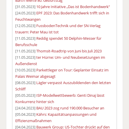
Barth feierte 80. Geburtstag
[31.05.2023]
10 Jahre Initiative „Das ist Bodenhandwerk“
[24.05.2023]
EPF 2023: Das Bodenhandwerk trifft sich in
Feuchtwangen
[12.05.2023]
FussbodenTechnik und der SN-Verlag
trauern: Peter Mau ist tot
[11.05.2023]
Reddig spendet 50 Delphin-Messer für
Berufsschule
[11.05.2023]
Thomsit-Roadtrip von Juni bis Juli 2023
[11.05.2023]
ter Hürne: Um- und Neubesetzungen im
Außendienst
[10.05.2023]
Parkettleger on Tour: Geplanter Einsatz im
Palais Weimar abgesagt
[08.05.2023]
Lägler verpasst Auszubildenden den letzten
Schliff
[05.05.2023]
ISP-Modellwettbewerb: Genti Dinaj lässt
Konkurrenz hinter sich
[24.04.2023]
BAU 2023 zog rund 190.000 Besucher an
[05.04.2023]
Kährs: Kapazitätsanpassungen und
Effizienzmaßnahmen
[04.04.2023]
Bauwerk Group: US-Tochter drückt auf den