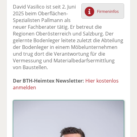
F
tt
Li
E
ck
David Vasilico ist seit 2. Juni
ac
er
n
m
e
Firmeninfos
2025 beim Oberflächen-
e
n
k
ai
n
Spezialisten Pallmann als
b
e
l
neuer Fachberater tätig. Er betreut die
o
di
v
Regionen Oberösterreich und Salzburg. Der
o
n
er
gelernte Bodenleger leitete zuletzt die Abteilung
k
te
se
der Bodenleger in einem Möbelunternehmen
te
il
n
und trug dort die Verantwortung für die
il
e
d
Vermessung und Materialbedarfsermittlung
e
n
e
von Baustellen.
n
n
Der BTH-Heimtex Newsletter:
Hier kostenlos
anmelden