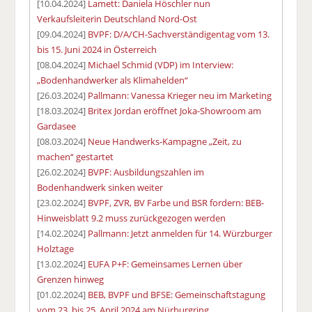
[10.04.2024]
Lamett: Daniela Höschler nun
Verkaufsleiterin Deutschland Nord-Ost
[09.04.2024]
BVPF: D/A/CH-Sachverständigentag vom 13.
bis 15. Juni 2024 in Österreich
[08.04.2024]
Michael Schmid (VDP) im Interview:
„Bodenhandwerker als Klimahelden“
[26.03.2024]
Pallmann: Vanessa Krieger neu im Marketing
[18.03.2024]
Britex Jordan eröffnet Joka-Showroom am
Gardasee
[08.03.2024]
Neue Handwerks-Kampagne „Zeit, zu
machen“ gestartet
[26.02.2024]
BVPF: Ausbildungszahlen im
Bodenhandwerk sinken weiter
[23.02.2024]
BVPF, ZVR, BV Farbe und BSR fordern: BEB-
Hinweisblatt 9.2 muss zurückgezogen werden
[14.02.2024]
Pallmann: Jetzt anmelden für 14. Würzburger
Holztage
[13.02.2024]
EUFA P+F: Gemeinsames Lernen über
Grenzen hinweg
[01.02.2024]
BEB, BVPF und BFSE: Gemeinschaftstagung
vom 23. bis 25. April 2024 am Nürburgring