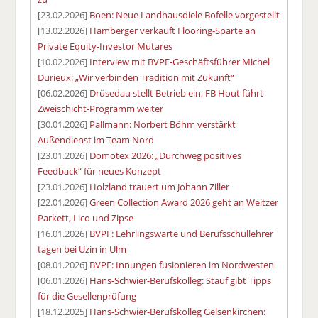
[23.02.2026]
Boen: Neue Landhausdiele Bofelle vorgestellt
[13.02.2026]
Hamberger verkauft Flooring-Sparte an
Private Equity-Investor Mutares
[10.02.2026]
Interview mit BVPF-Geschäftsführer Michel
Durieux: „Wir verbinden Tradition mit Zukunft“
[06.02.2026]
Drüsedau stellt Betrieb ein, FB Hout führt
Zweischicht-Programm weiter
[30.01.2026]
Pallmann: Norbert Böhm verstärkt
Außendienst im Team Nord
[23.01.2026]
Domotex 2026: „Durchweg positives
Feedback“ für neues Konzept
[23.01.2026]
Holzland trauert um Johann Ziller
[22.01.2026]
Green Collection Award 2026 geht an Weitzer
Parkett, Lico und Zipse
[16.01.2026]
BVPF: Lehrlingswarte und Berufsschullehrer
tagen bei Uzin in Ulm
[08.01.2026]
BVPF: Innungen fusionieren im Nordwesten
[06.01.2026]
Hans-Schwier-Berufskolleg: Stauf gibt Tipps
für die Gesellenprüfung
[18.12.2025]
Hans-Schwier-Berufskolleg Gelsenkirchen: