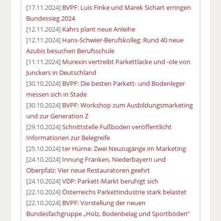
[17.11.2024]
BVPF: Luis Finke und Marek Sichart erringen
Bundessieg 2024
[12.11.2024]
Kährs plant neue Anleihe
[12.11.2024]
Hans-Schwier-Berufskolleg: Rund 40 neue
Azubis besuchen Berufsschule
[11.11.2024]
Murexin vertreibt Parkettlacke und -öle von
Junckers in Deutschland
[30.10.2024]
BVPF: Die besten Parkett- und Bodenleger
messen sich in Stade
[30.10.2024]
BVPF: Workshop zum Ausbildungsmarketing
und zur Generation Z
[29.10.2024]
Schnittstelle Fußboden veröffentlicht
Informationen zur Belegreife
[25.10.2024]
ter Hürne: Zwei Neuzugänge im Marketing
[24.10.2024]
Innung Franken, Niederbayern und
Oberpfalz: Vier neue Restauratoren geehrt
[24.10.2024]
VDP: Parkett-Markt beruhigt sich
[22.10.2024]
Österreichs Parkettindustrie stark belastet
[22.10.2024]
BVPF: Vorstellung der neuen
Bundesfachgruppe „Holz, Bodenbelag und Sportböden“