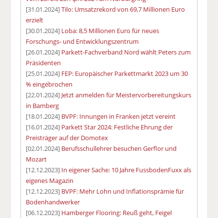
[31.01.2024]
Tilo: Umsatzrekord von 69,7 Millionen Euro
erzielt
[30.01.2024]
Loba: 8,5 Millionen Euro für neues
Forschungs- und Entwicklungszentrum
[26.01.2024]
Parkett-Fachverband Nord wählt Peters zum
Präsidenten
[25.01.2024]
FEP: Europäischer Parkettmarkt 2023 um 30
% eingebrochen
[22.01.2024]
Jetzt anmelden für Meistervorbereitungskurs
in Bamberg
[18.01.2024]
BVPF: Innungen in Franken jetzt vereint
[16.01.2024]
Parkett Star 2024: Festliche Ehrung der
Preisträger auf der Domotex
[02.01.2024]
Berufsschullehrer besuchen Gerflor und
Mozart
[12.12.2023]
In eigener Sache: 10 Jahre FussbodenFuxx als
eigenes Magazin
[12.12.2023]
BVPF: Mehr Lohn und Inflationsprämie für
Bodenhandwerker
[06.12.2023]
Hamberger Flooring: Reuß geht, Feigel