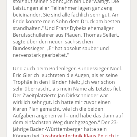
stolz auf seinen Sohn: „Ich bin überwältigt. Die
Leistungen aller Teilnehmer lagen ganz eng
beieinander. Sie sind alle fachlich sehr gut. Am
Ende konnte mein Sohn dem Druck am besten
standhalten.“ Und Franz Dybeks ehemaliger
Berufsschullehrer aus Plauen, Thomas Seifert,
sagte über den neuen sächsischen
Bundessieger: „Er hat absolut sauber und
nervenstark gearbeitet.“
Und auch beim Bodenleger-Bundessieger Noel-
Eric Gierich leuchteten die Augen, als er seine
Trophäe in den Händen hielt: „Ich war schon
sehr überrascht, als mein Name als Letztes fiel.
Der Zweitplatzierte Jan Dirkschnieder war
wirklich sehr gut. Ich hatte mir zuvor einen
klaren Plan gemacht, wie ich die beiden
Aufgaben angehen will – und habe das dann auf
dem einfachsten Weg durchgezogen.“ Der 23-
jährige Baden-Württemberger hatte sein
Können bei
Fussbodentechnik Klaus Petrich
in