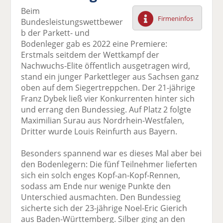
F
tt
Li
E
ck
Beim
ac
er
n
m
e
Firmeninfos
Bundesleistungswettbewer
e
n
k
ai
n
b der Parkett- und
b
e
l
Bodenleger gab es 2022 eine Premiere:
o
di
v
Erstmals seitdem der Wettkampf der
o
n
er
Nachwuchs-Elite öffentlich ausgetragen wird,
k
te
se
stand ein junger Parkettleger aus Sachsen ganz
te
il
n
oben auf dem Siegertreppchen. Der 21-jährige
il
e
d
Franz Dybek ließ vier Konkurrenten hinter sich
e
n
e
und errang den Bundessieg. Auf Platz 2 folgte
n
n
Maximilian Surau aus Nordrhein-Westfalen,
Dritter wurde Louis Reinfurth aus Bayern.
Besonders spannend war es dieses Mal aber bei
den Bodenlegern: Die fünf Teilnehmer lieferten
sich ein solch enges Kopf-an-Kopf-Rennen,
sodass am Ende nur wenige Punkte den
Unterschied ausmachten. Den Bundessieg
sicherte sich der 23-jährige Noel-Eric Gierich
aus Baden-Württemberg. Silber ging an den