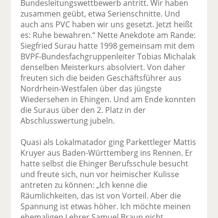
Bundesleitungswettbewerb antritt. Wir haben
zusammen geübt, etwa Serienschnitte. Und
auch ans PVC haben wir uns gesetzt. Jetzt heißt
es: Ruhe bewahren.“ Nette Anekdote am Rande:
Siegfried Surau hatte 1998 gemeinsam mit dem
BVPF-Bundesfachgruppenleiter Tobias Michalak
denselben Meisterkurs absolviert. Von daher
freuten sich die beiden Geschäftsführer aus
Nordrhein-Westfalen über das jüngste
Wiedersehen in Ehingen. Und am Ende konnten
die Suraus über den 2. Platz in der
Abschlusswertung jubeln.
Quasi als Lokalmatador ging Parkettleger Mattis
Kruyer aus Baden-Württemberg ins Rennen. Er
hatte selbst die Ehinger Berufsschule besucht
und freute sich, nun vor heimischer Kulisse
antreten zu können: „Ich kenne die
Räumlichkeiten, das ist von Vorteil. Aber die
Spannung ist etwas höher. Ich möchte meinen
ehemaligen Lehrer Samuel Braun nicht