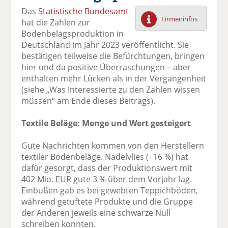
F
tt
Li
E
ck
Das
Statistische Bundesamt
ac
er
n
m
e
Firmeninfos
hat die Zahlen zur
e
n
k
ai
n
Bodenbelagsproduktion in
b
e
l
Deutschland im Jahr 2023 veröffentlicht. Sie
o
di
v
bestätigen teilweise die Befürchtungen, bringen
o
n
er
hier und da positive Überraschungen – aber
k
te
se
enthalten mehr Lücken als in der Vergangenheit
te
il
n
(siehe „Was Interessierte zu den Zahlen wissen
il
e
d
müssen“ am Ende dieses Beitrags).
e
n
e
n
n
Textile Beläge: Menge und Wert gesteigert
Gute Nachrichten kommen von den Herstellern
textiler Bodenbeläge. Nadelvlies (+16 %) hat
dafür gesorgt, dass der Produktionswert mit
402 Mio. EUR gute 3 % über dem Vorjahr lag.
Einbußen gab es bei gewebten Teppichböden,
während getuftete Produkte und die Gruppe
der Anderen jeweils eine schwarze Null
schreiben konnten.