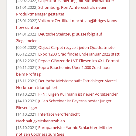
[23.02.2022]
Objectflor: Sanierung mit Modellcharakter
[31.01.2022]
Schomburg: Ron Achteresch als neuer
Produktmanager gestartet
[26.01.2022]
Valikom: Zertifikat macht langjähriges Know-
how sichtbar
[14.01.2022]
Deutsche Steinzeug: Busse folgt auf
Ziegelmeier
[05.01.2022]
Object Carpet recycelt jeden Quadratmeter
[06.12.2021]
Expo 1200 Grad findet Ende Januar 2022 statt
[06.12.2021]
Repac: Glänzende LVT-Fliesen im XXL-Format
[26.11.2021]
Sopro Bauchemie: Über 1.000 Zuschauer
beim Profitag
[16.11.2021]
Deutsche Meisterschaft: Estrichleger Marcel
Heckmann triumphiert
[19.10.2021]
FFN: Jürgen Kullmann ist neuer Vorsitzender
[14.10.2021]
Julian Schreiner ist Bayerns bester junger
Fliesenleger
[14.10.2021]
Interface veröffentlicht
Nachhaltigkeitskennzahlen
[13.10.2021]
Europameister Yannic Schlachter: Mit der
nötigen Coolness zum Sieg