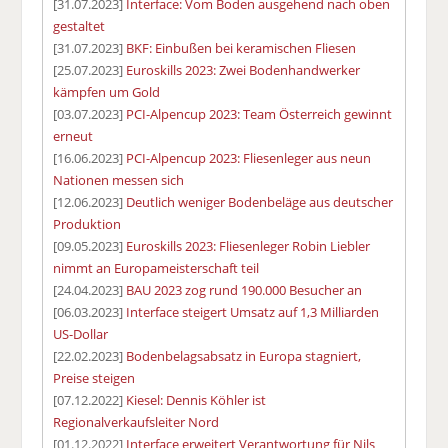
[31.07.2023]
Interface: Vom Boden ausgehend nach oben
gestaltet
[31.07.2023]
BKF: Einbußen bei keramischen Fliesen
[25.07.2023]
Euroskills 2023: Zwei Bodenhandwerker
kämpfen um Gold
[03.07.2023]
PCI-Alpencup 2023: Team Österreich gewinnt
erneut
[16.06.2023]
PCI-Alpencup 2023: Fliesenleger aus neun
Nationen messen sich
[12.06.2023]
Deutlich weniger Bodenbeläge aus deutscher
Produktion
[09.05.2023]
Euroskills 2023: Fliesenleger Robin Liebler
nimmt an Europameisterschaft teil
[24.04.2023]
BAU 2023 zog rund 190.000 Besucher an
[06.03.2023]
Interface steigert Umsatz auf 1,3 Milliarden
US-Dollar
[22.02.2023]
Bodenbelagsabsatz in Europa stagniert,
Preise steigen
[07.12.2022]
Kiesel: Dennis Köhler ist
Regionalverkaufsleiter Nord
[01.12.2022]
Interface erweitert Verantwortung für Nils