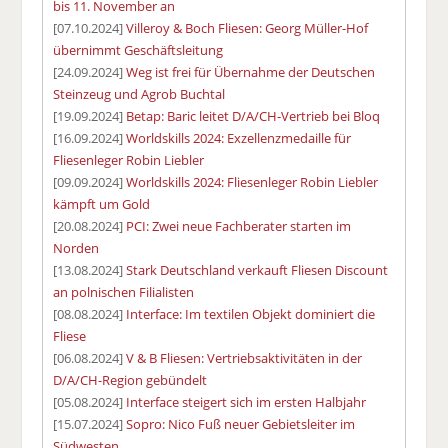
bis 11. November an
[07.10.2024]
Villeroy & Boch Fliesen: Georg Müller-Hof
übernimmt Geschäftsleitung
[24.09.2024]
Weg ist frei für Übernahme der Deutschen
Steinzeug und Agrob Buchtal
[19.09.2024]
Betap: Baric leitet D/A/CH-Vertrieb bei Bloq
[16.09.2024]
Worldskills 2024: Exzellenzmedaille für
Fliesenleger Robin Liebler
[09.09.2024]
Worldskills 2024: Fliesenleger Robin Liebler
kämpft um Gold
[20.08.2024]
PCI: Zwei neue Fachberater starten im
Norden
[13.08.2024]
Stark Deutschland verkauft Fliesen Discount
an polnischen Filialisten
[08.08.2024]
Interface: Im textilen Objekt dominiert die
Fliese
[06.08.2024]
V & B Fliesen: Vertriebsaktivitäten in der
D/A/CH-Region gebündelt
[05.08.2024]
Interface steigert sich im ersten Halbjahr
[15.07.2024]
Sopro: Nico Fuß neuer Gebietsleiter im
Südwesten