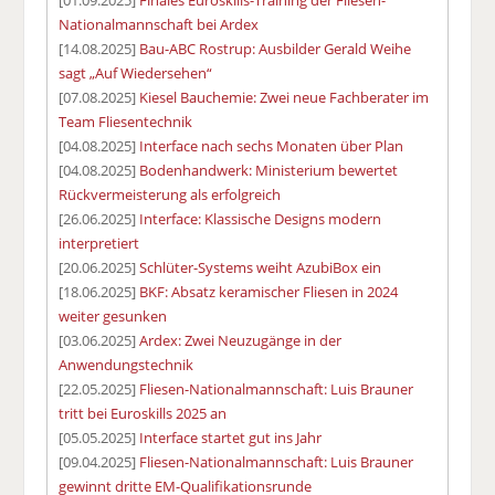
[01.09.2025]
Finales Euroskills-Training der Fliesen-
Nationalmannschaft bei Ardex
[14.08.2025]
Bau-ABC Rostrup: Ausbilder Gerald Weihe
sagt „Auf Wiedersehen“
[07.08.2025]
Kiesel Bauchemie: Zwei neue Fachberater im
Team Fliesentechnik
[04.08.2025]
Interface nach sechs Monaten über Plan
[04.08.2025]
Bodenhandwerk: Ministerium bewertet
Rückvermeisterung als erfolgreich
[26.06.2025]
Interface: Klassische Designs modern
interpretiert
[20.06.2025]
Schlüter-Systems weiht AzubiBox ein
[18.06.2025]
BKF: Absatz keramischer Fliesen in 2024
weiter gesunken
[03.06.2025]
Ardex: Zwei Neuzugänge in der
Anwendungstechnik
[22.05.2025]
Fliesen-Nationalmannschaft: Luis Brauner
tritt bei Euroskills 2025 an
[05.05.2025]
Interface startet gut ins Jahr
[09.04.2025]
Fliesen-Nationalmannschaft: Luis Brauner
gewinnt dritte EM-Qualifikationsrunde