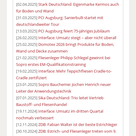
[02.04.2025]
Stark Deutschland: Eigenmarke Kermos auch
für Boden und Wand
[31.03.2025]
PCI Augsburg: Sanierbulli startet mit
deutschlandweiter Tour
[13.03.2025]
PCI Augsburg feiert 75-jähriges Jubiläum
[26.02.2025]
Interface: Umsatz steigt – aber nicht überall
[25.02.2025]
Domotex 2026 bringt Produkte für Boden,
Wand und Decke zusammen
[21.02.2025]
Fliesenleger Philipp Schlegel gewinnt bei
Sopro erstes EM-Qualifikationstraining
[19.02.2025]
Interface: Mehr Teppichfliesen Cradle-to-
Cradle zertifiziert
[23.01.2025]
Sopro Bauchemie: Jochen Henrich neuer
Leiter der Anwendungstechnik
[07.01.2025]
Sika Deutschland: Trio leitet Vertrieb
Baustoff- und Fliesenhandel
[19.11.2024]
Interface: Umsatz im dritten Quartal
nochmals verbessert
[12.11.2024]
ZDB: Fabian Walter ist der beste Estrichleger
[30.10.2024]
ZDB: Estrich- und Fliesenleger treten vom 9.