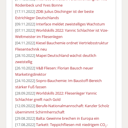
Rödenbeck und Yves Bonne
[17.11.2022]
ZDB: Julius Dischinger ist der beste
Estrichleger Deutschlands
[09.11.2022]
Interface meldet zweistelliges Wachstum
[07.11.2022]
Worldskills 2022: Yannic Schlachter ist Vize-
Weltmeister im Fliesenlegen
[04.11.2022]
Kiesel Bauchemie ordnet Vertriebsstruktur
Fliesentechnik neu
[28.10.2022]
Mapei Deutschland wächst deutlich
zweistellig
[26.10.2022]
V&B Fliesen: Florian Bausch neuer
Marketingdirektor
[24.10.2022]
Sopro-Bauchemie: Im Baustoff-Bereich
stärker Fuß fassen
[28.09.2022]
Worldskills 2022: Fliesenleger Yannic
Schlachter greift nach Gold
[12.09.2022]
Berufe-Nationalmannschaft: Kanzler Scholz
übernimmt Schirmherrschaft
[29.08.2022]
Balta: Gewinne brechen in Europa ein
[17.08.2022]
Tarkett: Teppichfliesen mit niedrigem CO
-
2