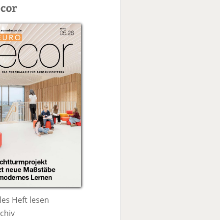
c
cor
h
e
les Heft lesen
chiv