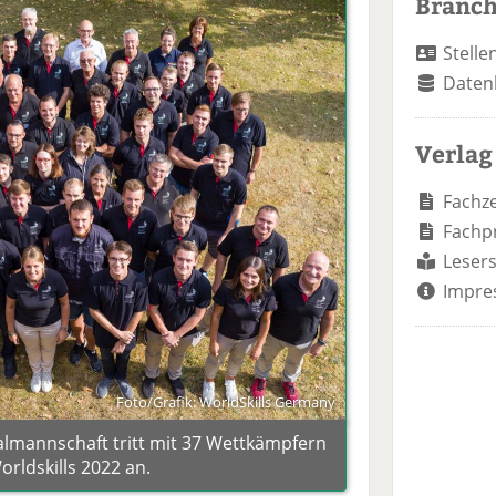
Branc
Stelle
Daten
Verlag
Fachze
Fachp
Lesers
Impre
Foto/Grafik: WorldSkills Germany
almannschaft tritt mit 37 Wettkämpfern
orldskills 2022 an.