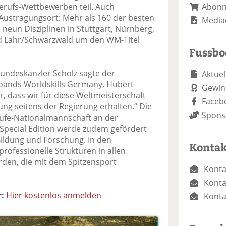
Abon
erufs-Wettbewerben teil. Auch
Austragungsort: Mehr als 160 der besten
Media
 neun Disziplinen in Stuttgart, Nürnberg,
d Lahr/Schwarzwald um den WM-Titel
Fussb
undeskanzler Scholz sagte der
Aktuel
bands Worldskills Germany, Hubert
Gewin
, dass wir für diese Weltmeisterschaft
Faceb
ng seitens der Regierung erhalten.“ Die
Spons
ufe-Nationalmannschaft an der
 Special Edition werde zudem gefördert
ildung und Forschung. In den
Kontak
rofessionelle Strukturen in allen
erden, die mit dem Spitzensport
Konta
Konta
:
Hier kostenlos anmelden
Konta