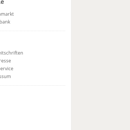
he
nmarkt
bank
itschriften
resse
ervice
ssum