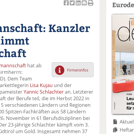
Eurode
Ar
Ar
Ar
Ar
Ar
ti
ti
ti
ti
ti
k
k
k
k
k
nschaft: Kanzler
el
el
el
el
el
a
t
a
p
D
nimmt
uf
wi
uf
er
ru
F
tt
Li
E
ck
chaft
ac
er
n
m
e
e
n
k
ai
n
lmannschaft
hat ab
b
e
l
Firmeninfos
hirmherrn:
o
di
v
SPD). Dem Team
o
n
er
arkettlegerin
Lisa Kujau
und der
k
te
se
opameister
Yannic Schlachter
an. Letzterer
te
il
n
t der Berufe teil, die im Herbst 2022 in
il
e
d
n 15 verschiedenen Ländern und Regionen
e
n
e
000 Spitzen-Fachkräften aus 58 Ländern
n
n
6. November in 61 Berufsdisziplinen bei
Aktuel
 Der 23-jährige Schlachter kämpft vom 3.
Heftar
Südtirol um Gold. Insgesamt nehmen 37