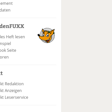
nement
daten
odenFUXX
les Heft lesen
nspiel
ook Seite
oren
t
kt Redaktion
kt Anzeigen
kt Leserservice