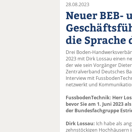
28.08.2023
Neuer BEB- 
Geschäftsfüh
die Sprache
Drei Boden-Handwerksverbänd
2023 mit Dirk Lossau einen n
der wie sein Vorgänger Diet
Zentralverband Deutsches Bau
Interview mit FussbodenTechni
netzwerkt und Kommunikation v
FussbodenTechnik: Herr Los
bevor Sie am 1. Juni 2023 a
der Bundesfachgruppe Estric
Dirk Lossau:
Ich habe als ang
zehnstöckigen Hochhäusern i