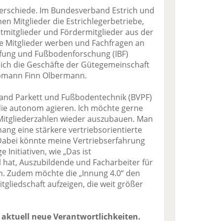
erschiede. Im Bundesverband Estrich und
hen Mitglieder die Estrichlegerbetriebe,
stmitglieder und Fördermitglieder aus der
ue Mitglieder werben und Fachfragen an
rüfung und Fußbodenforschung (IBF)
 ich die Geschäfte der Gütegemeinschaft
Obmann Finn Olbermann.
band Parkett und Fußbodentechnik (BVPF)
die autonom agieren. Ich möchte gerne
 Mitgliederzahlen wieder auszubauen. Man
g eine stärkere vertriebsorientierte
Dabei könnte meine Vertriebserfahrung
ge Initiativen, wie „Das ist
 hat, Auszubildende und Facharbeiter für
n. Zudem möchte die „Innung 4.0“ den
itgliedschaft aufzeigen, die weit größer
s aktuell neue Verantwortlichkeiten.