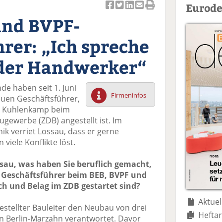
Eurode
Ar
Ar
Ar
Ar
Ar
und BVPF-
ti
ti
ti
ti
ti
k
k
k
k
k
rer: „Ich spreche
el
el
el
el
el
a
t
a
p
D
 der Handwerker“
uf
wi
uf
er
ru
F
tt
Li
E
ck
e haben seit 1. Juni
ac
er
n
m
e
Firmeninfos
euen Geschäftsführer,
e
n
k
ai
n
er Kuhlenkamp beim
b
e
l
gewerbe (ZDB) angestellt ist. Im
o
di
v
k verriet Lossau, dass er gerne
o
n
er
iele Konflikte löst.
k
te
se
te
il
n
sau, was haben Sie beruflich gemacht,
il
e
d
ls Geschäftsführer beim BEB, BVPF und
e
n
e
h und Belag im ZDB gestartet sind?
n
n
Aktuel
estellter Bauleiter den Neubau von drei
Heftar
n Berlin-Marzahn verantwortet. Davor