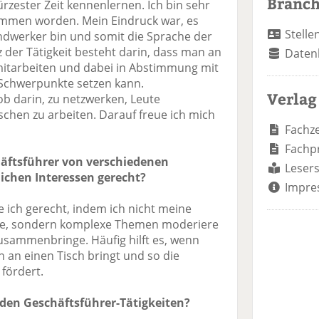
Branc
rzester Zeit kennenlernen. Ich bin sehr
ommen worden. Mein Eindruck war, es
Stelle
ndwerker bin und somit die Sprache der
 der Tätigkeit besteht darin, dass man an
Daten
tarbeiten und dabei in Abstimmung mit
Schwerpunkte setzen kann.
Verlag
b darin, zu netzwerken, Leute
hen zu arbeiten. Darauf freue ich mich
Fachze
Fachp
häftsführer von verschiedenen
Lesers
ichen Interessen gerecht?
Impre
 ich gerecht, indem ich nicht meine
ge, sondern komplexe Themen moderiere
zusammenbringe. Häufig hilft es, wenn
 an einen Tisch bringt und so die
fördert.
i den Geschäftsführer-Tätigkeiten?