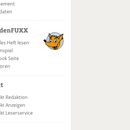
nement
daten
odenFUXX
les Heft lesen
nspiel
ook Seite
oren
t
kt Redaktion
kt Anzeigen
kt Leserservice