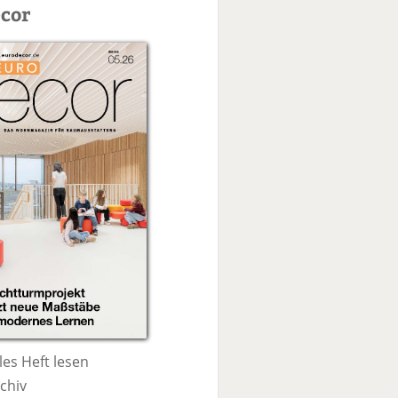
c
cor
h
e
les Heft lesen
chiv