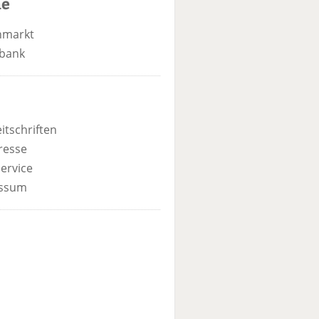
he
nmarkt
bank
itschriften
resse
ervice
ssum