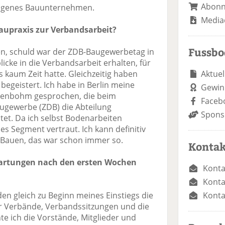
Abon
 eigenes Bauunternehmen.
Media
aupraxis zur Verbandsarbeit?
Fussb
n, schuld war der ZDB-Baugewerbetag in
blicke in die Verbandsarbeit erhalten, für
Aktuel
s kaum Zeit hatte. Gleichzeitig haben
begeistert. Ich habe in Berlin meine
Gewin
ddenbohm gesprochen, die beim
Faceb
ugewerbe (ZDB) die Abteilung
Spons
et. Da ich selbst Bodenarbeiten
es Segment vertraut. Ich kann definitiv
s Bauen, das war schon immer so.
Kontak
wartungen nach den ersten Wochen
Konta
Konta
Konta
en gleich zu Beginn meines Einstiegs die
 Verbände, Verbandssitzungen und die
e ich die Vorstände, Mitglieder und