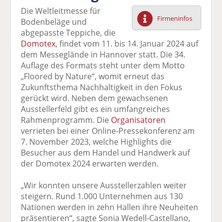
F
tt
Li
E
ck
Die Weltleitmesse für
ac
er
n
m
e
Firmeninfos
Bodenbeläge und
e
n
k
ai
n
abgepasste Teppiche, die
b
e
l
Domotex
, findet vom 11. bis 14. Januar 2024 auf
o
di
v
dem Messeglände in Hannover statt. Die 34.
o
n
er
Auflage des Formats steht unter dem Motto
k
te
se
„Floored by Nature“, womit erneut das
te
il
n
Zukunftsthema Nachhaltigkeit in den Fokus
il
e
d
gerückt wird. Neben dem gewachsenen
e
n
e
Ausstellerfeld gibt es ein umfangreiches
n
n
Rahmenprogramm. Die
Organisatoren
verrieten bei einer Online-Pressekonferenz am
7. November 2023, welche Highlights die
Besucher aus dem Handel und Handwerk auf
der Domotex 2024 erwarten werden.
„Wir konnten unsere Ausstellerzahlen weiter
steigern. Rund 1.000 Unternehmen aus 130
Nationen werden in zehn Hallen ihre Neuheiten
präsentieren“, sagte Sonia Wedell-Castellano,