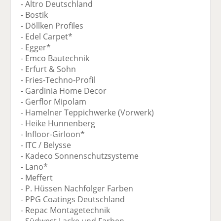
- Altro Deutschland
- Bostik
- Döllken Profiles
- Edel Carpet*
- Egger*
- Emco Bautechnik
- Erfurt & Sohn
- Fries-Techno-Profil
- Gardinia Home Decor
- Gerflor Mipolam
- Hamelner Teppichwerke (Vorwerk)
- Heike Hunnenberg
- Infloor-Girloon*
- ITC / Belysse
- Kadeco Sonnenschutzsysteme
- Lano*
- Meffert
- P. Hüssen Nachfolger Farben
- PPG Coatings Deutschland
- Repac Montagetechnik
- Südwest Lacke und Farben