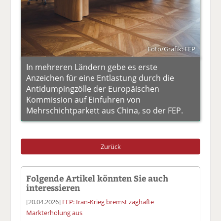
Foto/Grafik: FEP
In mehreren Ländern gebe es erste
Anzeichen für eine Entlastung durch die
Antidumpingzölle der Europäischen
Kommission auf Einfuhren von
Mehrschichtparkett aus China, so der FEP.
Zurück
Folgende Artikel könnten Sie auch
interessieren
[20.04.2026]
FEP: Iran-Krieg bremst zaghafte
Markterholung aus