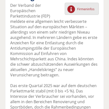
F
tt
Li
E
ck
Der Verband der
ac
er
n
m
e
Firmeninfos
Europäischen
e
n
k
ai
n
Parkettindustrie (FEP)
b
e
l
meldete eine allgemein leicht verbesserte
o
di
v
Situation auf den europäischen Märkten –
o
n
er
allerdings von einem sehr niedrigen Niveau
k
te
se
ausgehend. In mehreren Ländern gebe es erste
te
il
n
Anzeichen für eine Entlastung durch die
il
e
d
Antidumpingzölle der Europäischen
e
n
e
Kommission auf Einfuhren von
n
n
Mehrschichtparkett aus China. Indes könnten
die schwer abzuschätzenden Auswirkungen des
aktuellen „Handelskriegs“ zu neuer
Verunsicherung beitragen.
Das erste Quartal 2025 war auf dem deutschen
Parkettmarkt stabil (mit 0 bis +5 %). Das
Interesse der Verbraucher sei vorhanden, vor
allem in den Bereichen Renovierung und
Sportböden, doch die Rahmenbedingungen