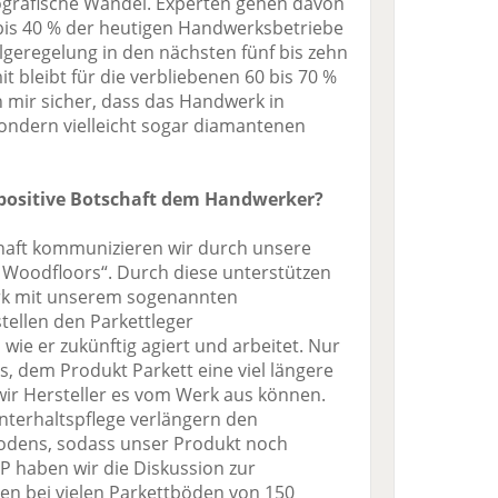
ografische Wandel. Experten gehen davon
bis 40 % der heutigen Handwerksbetriebe
eregelung in den nächsten fünf bis zehn
t bleibt für die verbliebenen 60 bis 70 %
n mir sicher, dass das Handwerk in
sondern vielleicht sogar diamantenen
e positive Botschaft dem Handwerker?
haft kommunizieren wir durch unsere
 Woodfloors“. Durch diese unterstützen
rk mit unserem sogenannten
ellen den Parkettleger
 wie er zukünftig agiert und arbeitet. Nur
, dem Produkt Parkett eine viel längere
wir Hersteller es vom Werk aus können.
terhaltspflege verlängern den
odens, sodass unser Produkt noch
DP haben wir die Diskussion zur
en bei vielen Parkettböden von 150