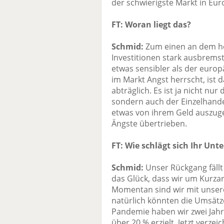
der schwierigste Markt in Eur
FT: Woran liegt das?
Schmid:
Zum einen an dem ho
Investitionen stark ausbrems
etwas sensibler als der europä
im Markt Angst herrscht, ist
abträglich. Es ist ja nicht nur
sondern auch der Einzelhande
etwas von ihrem Geld auszuge
Ängste übertrieben.
FT: Wie schlägt sich Ihr Un
Schmid:
Unser Rückgang fällt
das Glück, dass wir um Kurz
Momentan sind wir mit unsere
natürlich könnten die Umsätz
Pandemie haben wir zwei Jah
über 20 % erzielt. Jetzt verze