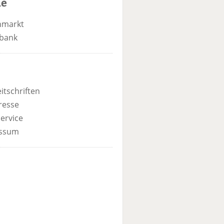
he
nmarkt
bank
itschriften
resse
ervice
ssum