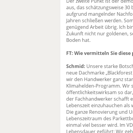
Der zweite Punkt ist der dem
aus, das schätzungsweise 30 
aufgrund mangelnder Nachfolg
Jahren schließen werden. Somi
genügend Arbeit übrig. Ich bi
Zukunft nicht nur goldenen, 
Boden hat.
FT: Wie vermitteln Sie dies
Schmid:
Unsere starke Botsc
neue Dachmarke „Blackforest
wir den Handwerker ganz sta
Klimahelden-Programm. Wir st
öffentlichkeitswirksam so dar,
der Fachhandwerker schafft es
Lebenszeit einzuhauchen als 
Die ganze Renovierung und Un
Lebenszeitraum des Parkettb
einmal viel besser wird. Im V
Lebensdauer geführt: Wir geh