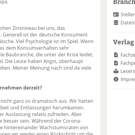
Branc
opa.
Stelle
Daten
hen Zinsniveau bei uns, das
t. Generell ist der deutsche Konsument
Verlag
ische. Viel Psychologie ist im Spiel. Wenn
 das dem Konsumverhalten sehr
 die Baubranche, die unter der Krise leidet,
Fachze
l. Die Leute haben Angst, überhaupt
Fachp
ben. Meiner Meinung nach sind da viele
Lesers
Impre
ternehmen derzeit?
 nicht ganz so dramatisch aus. Wir hatten
arbeit und Entlassungen herumkamen.
r Auslastung relativ zufrieden. Aber
e besser sein. Während der Corona-
re hintereinander Wachstumsraten von
ichnen wir wieder einen Rückschritt um die