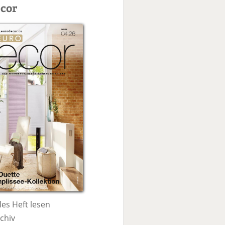
c
cor
h
e
les Heft lesen
chiv