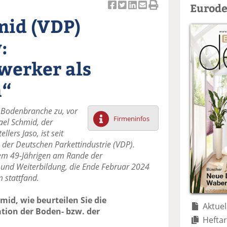
Eurode
Ar
Ar
Ar
Ar
Ar
mid (VDP)
ti
ti
ti
ti
ti
k
k
k
k
k
:
el
el
el
el
el
a
t
a
p
D
erker als
uf
wi
uf
er
ru
F
tt
Li
E
ck
n“
ac
er
n
m
e
e
n
k
ai
n
r Bodenbranche zu, vor
b
e
l
Firmeninfos
ael Schmid, der
o
di
v
lers Jaso, ist seit
o
n
er
der Deutschen Parkettindustrie (VDP).
k
te
se
em 49-Jährigen am Rande der
te
il
n
und Weiterbildung, die Ende Februar 2024
il
e
d
 stattfand.
e
n
e
n
n
id, wie beurteilen Sie die
Aktuel
tion der Boden- bzw. der
Heftar