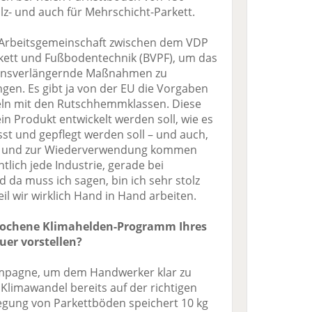
holz- und auch für Mehrschicht-Parkett.
e Arbeitsgemeinschaft zwischen dem VDP
ett und Fußbodentechnik (BVPF), um das
ensverlängernde Maßnahmen zu
ngen. Es gibt ja von der EU die Vorgaben
seln mit den Rutschhemmklassen. Diese
in Produkt entwickelt werden soll, wie es
st und gepflegt werden soll – und auch,
ng und zur Wiederverwendung kommen
tlich jede Industrie, gerade bei
 da muss ich sagen, bin ich sehr stolz
l wir wirklich Hand in Hand arbeiten.
prochene Klimahelden-Programm Ihres
er vorstellen?
ampagne, um dem Handwerker klar zu
limawandel bereits auf der richtigen
rlegung von Parkettböden speichert 10 kg