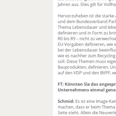
Jahren aus. Dies gilt für Voll
Hervorzuheben ist die stark
und dem Bundesverband Park
Thema Lebensdauer und leb
definieren und in Form zu bri
R0 bis R9 – nicht zu verwech
EU-Vorgaben definieren, wie e
bei der Lebensdauer beeinflus
wie es nachher zum Recycli
soll. Diese Themen muss eigen
Bauprodukten, definieren. Und
auf den VDP und den BVPF, wei
FT: Könnten Sie das anges
Unternehmens einmal genau
Schmid:
Es ist eine Image-K
machen, dass er beim Thema K
Seite steht. Allein die Neuve