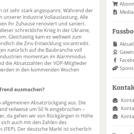
Abon
n ist sehr stark angespannt. Während der
Media
unserer Industrie Vollauslastung. Alle
n ihr Zuhause renoviert und saniert.
Fussb
ieser schreckliche Krieg in der Ukraine,
hm. Gleichzeitig kam es weltweit zum
tendlich die Zins-Entwicklung vorantreibt.
Aktuel
en natürlich auf die Baubranche voll
Gewin
n Industrien momentan im Alarmmodus
Faceb
d die Absatzzahlen der VDP-Mitglieder
Spons
e werden in den kommenden Wochen
Kontak
n Trend ausmachen?
Konta
 allgemeinen Absatzrückgang aus. Die
Konta
land teilweise um 50 % eingebrochen –
er, da gehen wir von Rückgängen in Höhe
Konta
 sich auch mit den Zahlen des
(FEP). Der deutsche Markt ist sicherlich