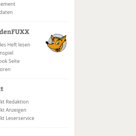
nement
daten
odenFUXX
les Heft lesen
nspiel
ook Seite
oren
t
kt Redaktion
kt Anzeigen
kt Leserservice