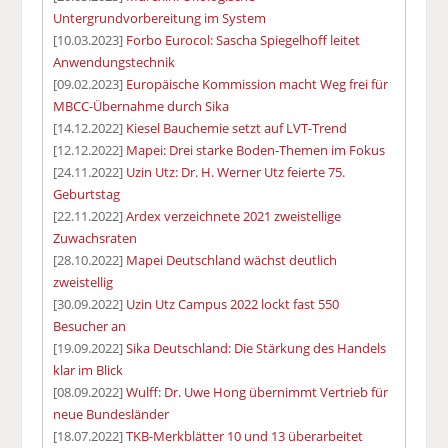
Untergrundvorbereitung im System
[10.03.2023]
Forbo Eurocol: Sascha Spiegelhoff leitet
Anwendungstechnik
[09.02.2023]
Europäische Kommission macht Weg frei für
MBCC-Übernahme durch Sika
[14.12.2022]
Kiesel Bauchemie setzt auf LVT-Trend
[12.12.2022]
Mapei: Drei starke Boden-Themen im Fokus
[24.11.2022]
Uzin Utz: Dr. H. Werner Utz feierte 75.
Geburtstag
[22.11.2022]
Ardex verzeichnete 2021 zweistellige
Zuwachsraten
[28.10.2022]
Mapei Deutschland wächst deutlich
zweistellig
[30.09.2022]
Uzin Utz Campus 2022 lockt fast 550
Besucher an
[19.09.2022]
Sika Deutschland: Die Stärkung des Handels
klar im Blick
[08.09.2022]
Wulff: Dr. Uwe Hong übernimmt Vertrieb für
neue Bundesländer
[18.07.2022]
TKB-Merkblätter 10 und 13 überarbeitet