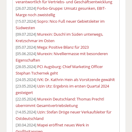
verantwortlich für Vertriebs- und Geschäftsentwicklung
[26.07.2024]
Forbo-Gruppe: Umsatz gesunken, EBIT-
Marge noch zweistellig
[15.07.2024]
Sopro: Nico Fuß neuer Gebietsleiter im
Südwesten
[09.07.2024]
Murexin: Duschl im Süden unterwegs,
Kretzschmar im Osten
[05.07.2024]
Mega: Positive Bilanz für 2023
[05.06.2024]
Murexin: Nivelliermasse mit besonderen
Eigenschaften
[28.05.2024]
PCI Augsburg: Chief Marketing Officer
Stephan Tschernek geht
[24.05.2024]
IVK: Dr. Kathrin Hein als Vorsitzende gewählt
[23.05.2024]
Uzin Utz: Ergebnis im ersten Quartal 2024
gesteigert
[22.05.2024]
Murexin Deutschland: Thomas Prechtl
übernimmt Gesamtvertriebsleitung
[14.05.2024]
Uzin: Stefan Dröge neuer Verkaufsleiter für
Ostdeutschland
[30.04.2024]
Mapei eröffnet neues Werk in
Großbritannien