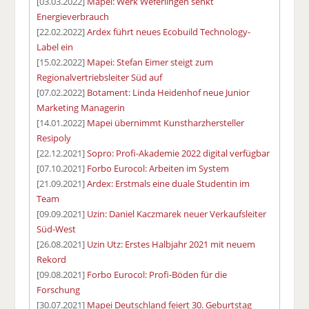
[03.03.2022]
Mapei: Werk Weferlingen senkt
Energieverbrauch
[22.02.2022]
Ardex führt neues Ecobuild Technology-
Label ein
[15.02.2022]
Mapei: Stefan Eimer steigt zum
Regionalvertriebsleiter Süd auf
[07.02.2022]
Botament: Linda Heidenhof neue Junior
Marketing Managerin
[14.01.2022]
Mapei übernimmt Kunstharzhersteller
Resipoly
[22.12.2021]
Sopro: Profi-Akademie 2022 digital verfügbar
[07.10.2021]
Forbo Eurocol: Arbeiten im System
[21.09.2021]
Ardex: Erstmals eine duale Studentin im
Team
[09.09.2021]
Uzin: Daniel Kaczmarek neuer Verkaufsleiter
Süd-West
[26.08.2021]
Uzin Utz: Erstes Halbjahr 2021 mit neuem
Rekord
[09.08.2021]
Forbo Eurocol: Profi-Böden für die
Forschung
[30.07.2021]
Mapei Deutschland feiert 30. Geburtstag