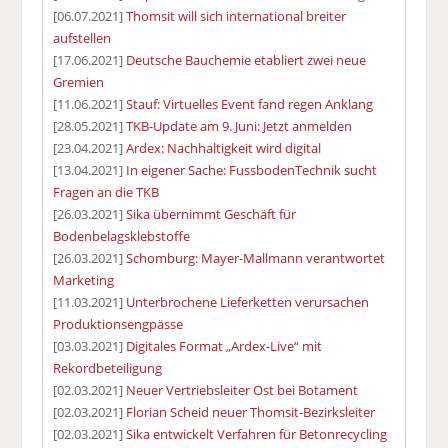
[06.07.2021]
Thomsit will sich international breiter
aufstellen
[17.06.2021]
Deutsche Bauchemie etabliert zwei neue
Gremien
[11.06.2021]
Stauf: Virtuelles Event fand regen Anklang
[28.05.2021]
TKB-Update am 9. Juni: Jetzt anmelden
[23.04.2021]
Ardex: Nachhaltigkeit wird digital
[13.04.2021]
In eigener Sache: FussbodenTechnik sucht
Fragen an die TKB
[26.03.2021]
Sika übernimmt Geschäft für
Bodenbelagsklebstoffe
[26.03.2021]
Schomburg: Mayer-Mallmann verantwortet
Marketing
[11.03.2021]
Unterbrochene Lieferketten verursachen
Produktionsengpässe
[03.03.2021]
Digitales Format „Ardex-Live“ mit
Rekordbeteiligung
[02.03.2021]
Neuer Vertriebsleiter Ost bei Botament
[02.03.2021]
Florian Scheid neuer Thomsit-Bezirksleiter
[02.03.2021]
Sika entwickelt Verfahren für Betonrecycling