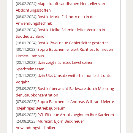
[09.02.2024]
Mapei kauft saudischen Hersteller von
Abdichtungsstoffen
[08.02.2024]
Bostik: Mario Eichhorn neu in der
Anwendungstechnik
[06.02.2024]
Bostik: Heiko Schmidt leitet Vertrieb in
Süddeutschland
[18.01.2024]
Bostik: Zwei neue Gebietsleiter gestartet
[30.11.2023]
Sopro Bauchemie feiert Richtfest für neuen
Firmen-Campus
[28.11.2023]
Uzin zeigt nächstes Level seiner
Spachtelmassen
[15.11.2023]
Uzin Utz: Umsatz weiterhin nur leicht unter
Vorjahr
[25.09.2023]
Bostik überwacht Sackware durch Messung
der Staubkonzentration
[07.09.2023]
Sopro Bauchemie: Andreas Wilbrand feierte
40-jähriges Betriebsjubiläum
[05.09.2023]
PCI: Elf neue Azubis beginnen ihre Karrieren
[24.08.2023]
Murexin: Björn Beck neuer
Anwendungstechniker