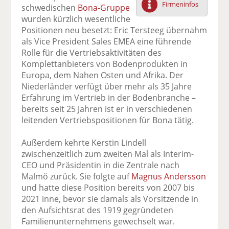
Firmeninfos
schwedischen
Bona-Gruppe
F
tt
Li
E
ck
wurden kürzlich wesentliche
ac
er
n
m
e
Positionen neu besetzt: Eric Tersteeg übernahm
e
n
k
ai
n
als Vice President Sales EMEA eine führende
b
e
l
Rolle für die Vertriebsaktivitäten des
o
di
v
Komplettanbieters von Bodenprodukten in
o
n
er
Europa, dem Nahen Osten und Afrika. Der
k
te
se
Niederländer verfügt über mehr als 35 Jahre
te
il
n
Erfahrung im Vertrieb in der Bodenbranche –
il
e
d
bereits seit 25 Jahren ist er in verschiedenen
e
n
e
leitenden Vertriebspositionen für Bona tätig.
n
n
Außerdem kehrte Kerstin Lindell
zwischenzeitlich zum zweiten Mal als Interim-
CEO und Präsidentin in die Zentrale nach
Malmö zurück. Sie folgte auf
Magnus Andersson
und hatte diese Position bereits von 2007 bis
2021 inne, bevor sie damals als Vorsitzende in
den Aufsichtsrat des 1919 gegründeten
Familienunternehmens gewechselt war.