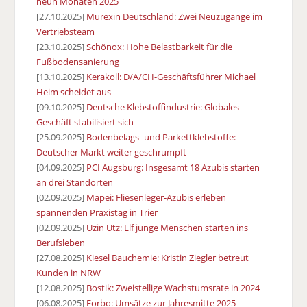
neun Monaten 2025
[27.10.2025]
Murexin Deutschland: Zwei Neuzugänge im
Vertriebsteam
[23.10.2025]
Schönox: Hohe Belastbarkeit für die
Fußbodensanierung
[13.10.2025]
Kerakoll: D/A/CH-Geschäftsführer Michael
Heim scheidet aus
[09.10.2025]
Deutsche Klebstoffindustrie: Globales
Geschäft stabilisiert sich
[25.09.2025]
Bodenbelags- und Parkettklebstoffe:
Deutscher Markt weiter geschrumpft
[04.09.2025]
PCI Augsburg: Insgesamt 18 Azubis starten
an drei Standorten
[02.09.2025]
Mapei: Fliesenleger-Azubis erleben
spannenden Praxistag in Trier
[02.09.2025]
Uzin Utz: Elf junge Menschen starten ins
Berufsleben
[27.08.2025]
Kiesel Bauchemie: Kristin Ziegler betreut
Kunden in NRW
[12.08.2025]
Bostik: Zweistellige Wachstumsrate in 2024
[06.08.2025]
Forbo: Umsätze zur Jahresmitte 2025