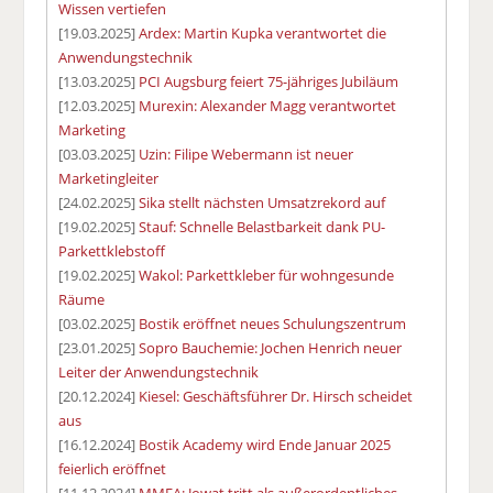
Wissen vertiefen
[19.03.2025]
Ardex: Martin Kupka verantwortet die
Anwendungstechnik
[13.03.2025]
PCI Augsburg feiert 75-jähriges Jubiläum
[12.03.2025]
Murexin: Alexander Magg verantwortet
Marketing
[03.03.2025]
Uzin: Filipe Webermann ist neuer
Marketingleiter
[24.02.2025]
Sika stellt nächsten Umsatzrekord auf
[19.02.2025]
Stauf: Schnelle Belastbarkeit dank PU-
Parkettklebstoff
[19.02.2025]
Wakol: Parkettkleber für wohngesunde
Räume
[03.02.2025]
Bostik eröffnet neues Schulungszentrum
[23.01.2025]
Sopro Bauchemie: Jochen Henrich neuer
Leiter der Anwendungstechnik
[20.12.2024]
Kiesel: Geschäftsführer Dr. Hirsch scheidet
aus
[16.12.2024]
Bostik Academy wird Ende Januar 2025
feierlich eröffnet
[11.12.2024]
MMFA: Jowat tritt als außerordentliches