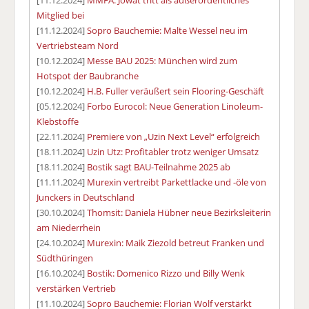
Mitglied bei
[11.12.2024]
Sopro Bauchemie: Malte Wessel neu im
Vertriebsteam Nord
[10.12.2024]
Messe BAU 2025: München wird zum
Hotspot der Baubranche
[10.12.2024]
H.B. Fuller veräußert sein Flooring-Geschäft
[05.12.2024]
Forbo Eurocol: Neue Generation Linoleum-
Klebstoffe
[22.11.2024]
Premiere von „Uzin Next Level“ erfolgreich
[18.11.2024]
Uzin Utz: Profitabler trotz weniger Umsatz
[18.11.2024]
Bostik sagt BAU-Teilnahme 2025 ab
[11.11.2024]
Murexin vertreibt Parkettlacke und -öle von
Junckers in Deutschland
[30.10.2024]
Thomsit: Daniela Hübner neue Bezirksleiterin
am Niederrhein
[24.10.2024]
Murexin: Maik Ziezold betreut Franken und
Südthüringen
[16.10.2024]
Bostik: Domenico Rizzo und Billy Wenk
verstärken Vertrieb
[11.10.2024]
Sopro Bauchemie: Florian Wolf verstärkt