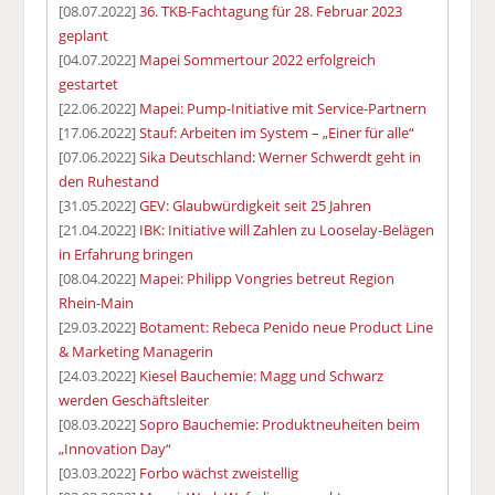
[08.07.2022]
36. TKB-Fachtagung für 28. Februar 2023
geplant
[04.07.2022]
Mapei Sommertour 2022 erfolgreich
gestartet
[22.06.2022]
Mapei: Pump-Initiative mit Service-Partnern
[17.06.2022]
Stauf: Arbeiten im System – „Einer für alle“
[07.06.2022]
Sika Deutschland: Werner Schwerdt geht in
den Ruhestand
[31.05.2022]
GEV: Glaubwürdigkeit seit 25 Jahren
[21.04.2022]
IBK: Initiative will Zahlen zu Looselay-Belägen
in Erfahrung bringen
[08.04.2022]
Mapei: Philipp Vongries betreut Region
Rhein-Main
[29.03.2022]
Botament: Rebeca Penido neue Product Line
& Marketing Managerin
[24.03.2022]
Kiesel Bauchemie: Magg und Schwarz
werden Geschäftsleiter
[08.03.2022]
Sopro Bauchemie: Produktneuheiten beim
„Innovation Day“
[03.03.2022]
Forbo wächst zweistellig