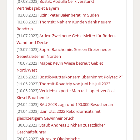
[07.08.2023]
Bostik: Abdulla Celik verstärkt
Vertriebsgebiet Bayern
[03.08.2023]
Uzin: Peter Baier berät im Süden
[02.08.2023]
Thomsit: Nah am Kunden dank neuem
Roadtrip
[31.07.2023]
Ardex: Zwei neue Gebietsleiter für Boden,
Wand und Decke
[13.07.2023]
Sopro Bauchemie: Soreen Dreier neuer
Gebietsleiter im Norden
[10.07.2023]
Mapei: Kevin Wiese betreut Gebiet
Nord/West
[23.05.2023]
Bostik-Mutterkonzern übernimmt Polytec PT
[11.05.2023]
Thomsit-Roadtrip von Juni bis Juli 2023
[10.05.2023]
Vertriebsexperte Marcus Lippert verlässt
Kiesel Bauchemie
[24.04.2023]
BAU 2023 zog rund 190.000 Besucher an
[21.04.2023]
Uzin Utz: 2022 Rekordumsatz mit
gleichzeitigem Gewinneinbruch
[30.03.2023]
Stauf: Andreas Zinkhan zusätzlicher
Geschäftsführer
[20.03.2023]
Murexin: Ökologische