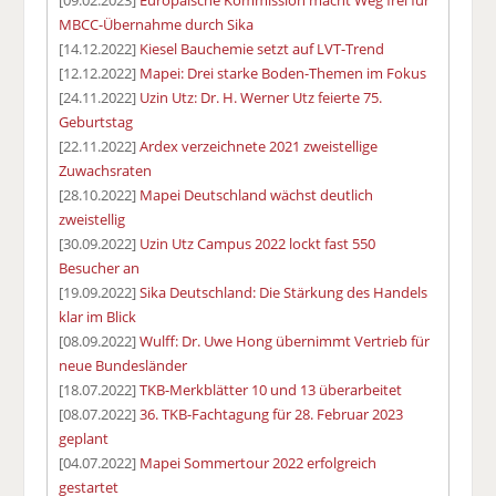
[09.02.2023]
Europäische Kommission macht Weg frei für
MBCC-Übernahme durch Sika
[14.12.2022]
Kiesel Bauchemie setzt auf LVT-Trend
[12.12.2022]
Mapei: Drei starke Boden-Themen im Fokus
[24.11.2022]
Uzin Utz: Dr. H. Werner Utz feierte 75.
Geburtstag
[22.11.2022]
Ardex verzeichnete 2021 zweistellige
Zuwachsraten
[28.10.2022]
Mapei Deutschland wächst deutlich
zweistellig
[30.09.2022]
Uzin Utz Campus 2022 lockt fast 550
Besucher an
[19.09.2022]
Sika Deutschland: Die Stärkung des Handels
klar im Blick
[08.09.2022]
Wulff: Dr. Uwe Hong übernimmt Vertrieb für
neue Bundesländer
[18.07.2022]
TKB-Merkblätter 10 und 13 überarbeitet
[08.07.2022]
36. TKB-Fachtagung für 28. Februar 2023
geplant
[04.07.2022]
Mapei Sommertour 2022 erfolgreich
gestartet