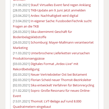
[11.06.2021]
Stauf: Virtuelles Event fand regen Anklang
[28.05.2021]
TKB-Update am 9. Juni: Jetzt anmelden
[23.04.2021]
Ardex: Nachhaltigkeit wird digital
[13.04.2021]
In eigener Sache: FussbodenTechnik sucht
Fragen an die TKB
[26.03.2021]
Sika übernimmt Geschäft für
Bodenbelagsklebstoffe
[26.03.2021]
Schomburg: Mayer-Mallmann verantwortet
Marketing
[11.03.2021]
Unterbrochene Lieferketten verursachen
Produktionsengpässe
[03.03.2021]
Digitales Format „Ardex-Live“ mit
Rekordbeteiligung
[02.03.2021]
Neuer Vertriebsleiter Ost bei Botament
[02.03.2021]
Florian Scheid neuer Thomsit-Bezirksleiter
[02.03.2021]
Sika entwickelt Verfahren für Betonrecycling
[11.02.2021]
Sopro: Große Resonanz für neues Online-
Event
[13.01.2021]
Thomsit: LVT-Beläge auf rund 8.000
Quadratmetern eingebaut