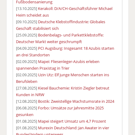
Fußbodensanierung
[13.10.2025]
Kerakoll: D/A/CH-Geschäftsführer Michael
Heim scheidet aus
[09.10.2025]
Deutsche Klebstoffindustrie: Globales
Geschäft stabilisiert sich
[25.09.2025]
Bodenbelags- und Parkettklebstoffe:
Deutscher Markt weiter geschrumpft
[04.09.2025]
PCI Augsburg: Insgesamt 18 Azubis starten
an drei Standorten
[02.09.2025]
Mapei: Fliesenleger-Azubis erleben
spannenden Praxistag in Trier
[02.09.2025]
Uzin Utz: Elf junge Menschen starten ins
Berufsleben
[27.08.2025]
Kiesel Bauchemie: Kristin Ziegler betreut
Kunden in NRW
[12.08.2025]
Bostik: Zweistellige Wachstumsrate in 2024
[06.08.2025]
Forbo: Umsätze zur Jahresmitte 2025
gesunken
[01.08.2025]
Mapei steigert Umsatz um 4,7 Prozent
[01.08.2025]
Murexin Deutschland: Jan Awater in vier
Bundesländern unterwegs