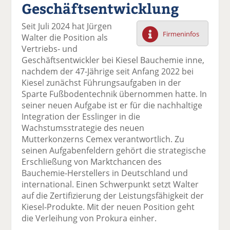
Geschäftsentwicklung
F
tt
Li
E
ck
ac
er
n
m
e
Seit Juli 2024 hat Jürgen
e
n
k
ai
n
Firmeninfos
Walter die Position als
b
e
l
Vertriebs- und
o
di
v
Geschäftsentwickler bei Kiesel Bauchemie inne,
o
n
er
nachdem der 47-Jährige seit Anfang 2022 bei
k
te
se
Kiesel zunächst Führungsaufgaben in der
te
il
n
Sparte Fußbodentechnik übernommen hatte. In
il
e
d
seiner neuen Aufgabe ist er für die nachhaltige
e
n
e
Integration der Esslinger in die
n
n
Wachstumsstrategie des neuen
Mutterkonzerns Cemex verantwortlich. Zu
seinen Aufgabenfeldern gehört die strategische
Erschließung von Marktchancen des
Bauchemie-Herstellers in Deutschland und
international. Einen Schwerpunkt setzt Walter
auf die Zertifizierung der Leistungsfähigkeit der
Kiesel-Produkte. Mit der neuen Position geht
die Verleihung von Prokura einher.