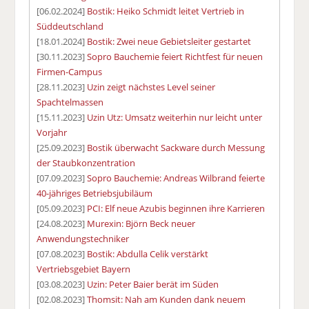
[06.02.2024]
Bostik: Heiko Schmidt leitet Vertrieb in
Süddeutschland
[18.01.2024]
Bostik: Zwei neue Gebietsleiter gestartet
[30.11.2023]
Sopro Bauchemie feiert Richtfest für neuen
Firmen-Campus
[28.11.2023]
Uzin zeigt nächstes Level seiner
Spachtelmassen
[15.11.2023]
Uzin Utz: Umsatz weiterhin nur leicht unter
Vorjahr
[25.09.2023]
Bostik überwacht Sackware durch Messung
der Staubkonzentration
[07.09.2023]
Sopro Bauchemie: Andreas Wilbrand feierte
40-jähriges Betriebsjubiläum
[05.09.2023]
PCI: Elf neue Azubis beginnen ihre Karrieren
[24.08.2023]
Murexin: Björn Beck neuer
Anwendungstechniker
[07.08.2023]
Bostik: Abdulla Celik verstärkt
Vertriebsgebiet Bayern
[03.08.2023]
Uzin: Peter Baier berät im Süden
[02.08.2023]
Thomsit: Nah am Kunden dank neuem