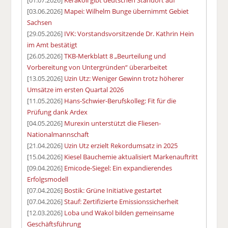
[01.07.2026]
Kerakoll gibt deutschen Standort auf
[03.06.2026]
Mapei: Wilhelm Bunge übernimmt Gebiet
Sachsen
[29.05.2026]
IVK: Vorstandsvorsitzende Dr. Kathrin Hein
im Amt bestätigt
[26.05.2026]
TKB-Merkblatt 8 „Beurteilung und
Vorbereitung von Untergründen“ überarbeitet
[13.05.2026]
Uzin Utz: Weniger Gewinn trotz höherer
Umsätze im ersten Quartal 2026
[11.05.2026]
Hans-Schwier-Berufskolleg: Fit für die
Prüfung dank Ardex
[04.05.2026]
Murexin unterstützt die Fliesen-
Nationalmannschaft
[21.04.2026]
Uzin Utz erzielt Rekordumsatz in 2025
[15.04.2026]
Kiesel Bauchemie aktualisiert Markenauftritt
[09.04.2026]
Emicode-Siegel: Ein expandierendes
Erfolgsmodell
[07.04.2026]
Bostik: Grüne Initiative gestartet
[07.04.2026]
Stauf: Zertifizierte Emissionssicherheit
[12.03.2026]
Loba und Wakol bilden gemeinsame
Geschäftsführung