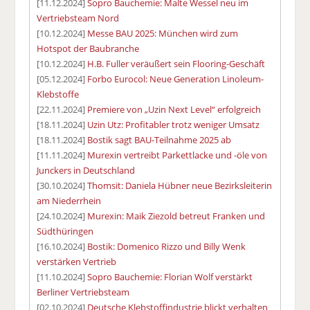
[11.12.2024]
Sopro Bauchemie: Malte Wessel neu im
Vertriebsteam Nord
[10.12.2024]
Messe BAU 2025: München wird zum
Hotspot der Baubranche
[10.12.2024]
H.B. Fuller veräußert sein Flooring-Geschäft
[05.12.2024]
Forbo Eurocol: Neue Generation Linoleum-
Klebstoffe
[22.11.2024]
Premiere von „Uzin Next Level“ erfolgreich
[18.11.2024]
Uzin Utz: Profitabler trotz weniger Umsatz
[18.11.2024]
Bostik sagt BAU-Teilnahme 2025 ab
[11.11.2024]
Murexin vertreibt Parkettlacke und -öle von
Junckers in Deutschland
[30.10.2024]
Thomsit: Daniela Hübner neue Bezirksleiterin
am Niederrhein
[24.10.2024]
Murexin: Maik Ziezold betreut Franken und
Südthüringen
[16.10.2024]
Bostik: Domenico Rizzo und Billy Wenk
verstärken Vertrieb
[11.10.2024]
Sopro Bauchemie: Florian Wolf verstärkt
Berliner Vertriebsteam
[02.10.2024]
Deutsche Klebstoffindustrie blickt verhalten