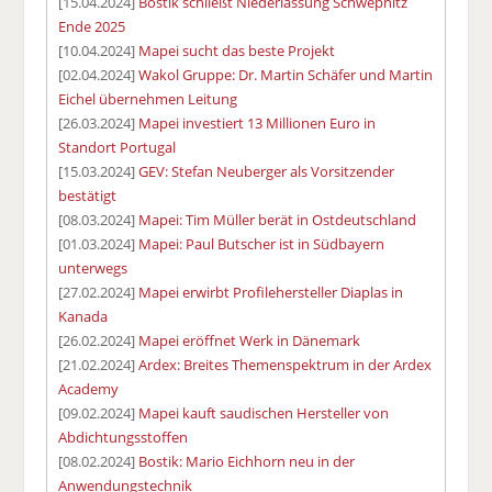
[15.04.2024]
Bostik schließt Niederlassung Schwepnitz
Ende 2025
[10.04.2024]
Mapei sucht das beste Projekt
[02.04.2024]
Wakol Gruppe: Dr. Martin Schäfer und Martin
Eichel übernehmen Leitung
[26.03.2024]
Mapei investiert 13 Millionen Euro in
Standort Portugal
[15.03.2024]
GEV: Stefan Neuberger als Vorsitzender
bestätigt
[08.03.2024]
Mapei: Tim Müller berät in Ostdeutschland
[01.03.2024]
Mapei: Paul Butscher ist in Südbayern
unterwegs
[27.02.2024]
Mapei erwirbt Profilehersteller Diaplas in
Kanada
[26.02.2024]
Mapei eröffnet Werk in Dänemark
[21.02.2024]
Ardex: Breites Themenspektrum in der Ardex
Academy
[09.02.2024]
Mapei kauft saudischen Hersteller von
Abdichtungsstoffen
[08.02.2024]
Bostik: Mario Eichhorn neu in der
Anwendungstechnik