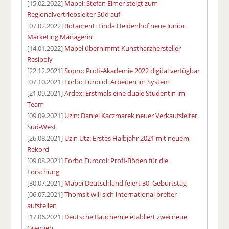
[15.02.2022]
Mapei: Stefan Eimer steigt zum
Regionalvertriebsleiter Süd auf
[07.02.2022]
Botament: Linda Heidenhof neue Junior
Marketing Managerin
[14.01.2022]
Mapei übernimmt Kunstharzhersteller
Resipoly
[22.12.2021]
Sopro: Profi-Akademie 2022 digital verfügbar
[07.10.2021]
Forbo Eurocol: Arbeiten im System
[21.09.2021]
Ardex: Erstmals eine duale Studentin im
Team
[09.09.2021]
Uzin: Daniel Kaczmarek neuer Verkaufsleiter
Süd-West
[26.08.2021]
Uzin Utz: Erstes Halbjahr 2021 mit neuem
Rekord
[09.08.2021]
Forbo Eurocol: Profi-Böden für die
Forschung
[30.07.2021]
Mapei Deutschland feiert 30. Geburtstag
[06.07.2021]
Thomsit will sich international breiter
aufstellen
[17.06.2021]
Deutsche Bauchemie etabliert zwei neue
Gremien