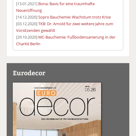
[13.01.2021]
Bona: Basis für eine traumhafte
Neueröffnung
[14.12.2020]
Sopro Bauchemie: Wachstum trotz Krise
[03.12.2020]
TKB: Dr. Arnold für zwei weitere Jahre zum
Vorsitzenden gewählt
[29.10.2020]
MC-Bauchemie: Fußbodensanierung in der
Charité Berlin
Eurodecor