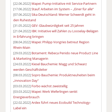
[22.06.2022]
Mapei: Pump-Initiative mit Service-Partnern
[17.06.2022]
Stauf: Arbeiten im System – „Einer für alle“
[07.06.2022]
Sika Deutschland: Werner Schwerdt geht in
den Ruhestand
[31.05.2022]
GEV: Glaubwürdigkeit seit 25 Jahren
[21.04.2022]
IBK: Initiative will Zahlen zu Looselay-Belägen
in Erfahrung bringen
[08.04.2022]
Mapei: Philipp Vongries betreut Region
Rhein-Main
[29.03.2022]
Botament: Rebeca Penido neue Product Line
& Marketing Managerin
[24.03.2022]
Kiesel Bauchemie: Magg und Schwarz
werden Geschäftsleiter
[08.03.2022]
Sopro Bauchemie: Produktneuheiten beim
„Innovation Day“
[03.03.2022]
Forbo wächst zweistellig
[03.03.2022]
Mapei: Werk Weferlingen senkt
Energieverbrauch
[22.02.2022]
Ardex führt neues Ecobuild Technology-
Label ein