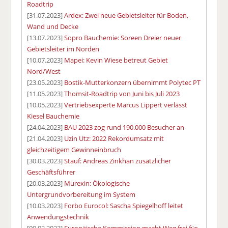
Roadtrip
[31.07.2023]
Ardex: Zwei neue Gebietsleiter für Boden,
Wand und Decke
[13.07.2023]
Sopro Bauchemie: Soreen Dreier neuer
Gebietsleiter im Norden
[10.07.2023]
Mapei: Kevin Wiese betreut Gebiet
Nord/West
[23.05.2023]
Bostik-Mutterkonzern übernimmt Polytec PT
[11.05.2023]
Thomsit-Roadtrip von Juni bis Juli 2023
[10.05.2023]
Vertriebsexperte Marcus Lippert verlässt
Kiesel Bauchemie
[24.04.2023]
BAU 2023 zog rund 190.000 Besucher an
[21.04.2023]
Uzin Utz: 2022 Rekordumsatz mit
gleichzeitigem Gewinneinbruch
[30.03.2023]
Stauf: Andreas Zinkhan zusätzlicher
Geschäftsführer
[20.03.2023]
Murexin: Ökologische
Untergrundvorbereitung im System
[10.03.2023]
Forbo Eurocol: Sascha Spiegelhoff leitet
Anwendungstechnik