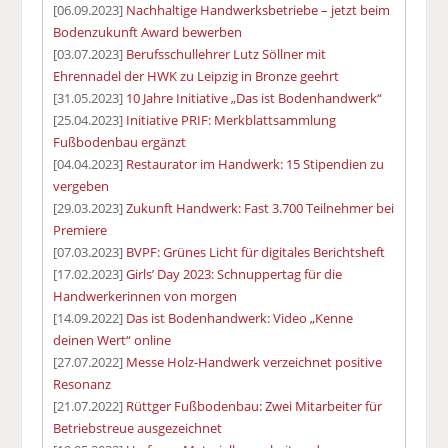
[06.09.2023]
Nachhaltige Handwerksbetriebe – jetzt beim
Bodenzukunft Award bewerben
[03.07.2023]
Berufsschullehrer Lutz Söllner mit
Ehrennadel der HWK zu Leipzig in Bronze geehrt
[31.05.2023]
10 Jahre Initiative „Das ist Bodenhandwerk“
[25.04.2023]
Initiative PRIF: Merkblattsammlung
Fußbodenbau ergänzt
[04.04.2023]
Restaurator im Handwerk: 15 Stipendien zu
vergeben
[29.03.2023]
Zukunft Handwerk: Fast 3.700 Teilnehmer bei
Premiere
[07.03.2023]
BVPF: Grünes Licht für digitales Berichtsheft
[17.02.2023]
Girls’ Day 2023: Schnuppertag für die
Handwerkerinnen von morgen
[14.09.2022]
Das ist Bodenhandwerk: Video „Kenne
deinen Wert“ online
[27.07.2022]
Messe Holz-Handwerk verzeichnet positive
Resonanz
[21.07.2022]
Rüttger Fußbodenbau: Zwei Mitarbeiter für
Betriebstreue ausgezeichnet