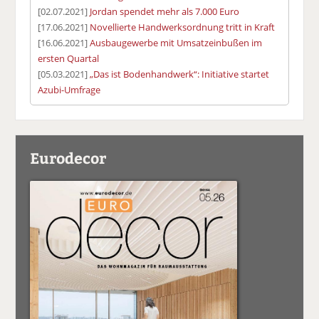
[02.07.2021]
Jordan spendet mehr als 7.000 Euro
[17.06.2021]
Novellierte Handwerksordnung tritt in Kraft
[16.06.2021]
Ausbaugewerbe mit Umsatzeinbußen im
ersten Quartal
[05.03.2021]
„Das ist Bodenhandwerk“: Initiative startet
Azubi-Umfrage
Eurodecor