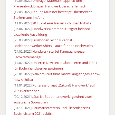
[19.05.2022]
Umfrage: Materialknappheit und
Preisentwicklung im Handwerk verschärfen sich
[17.05.2022]
Innung Münster bestätigt Obermeister
Stellermann im Amt
[11.05.2022]
20 Fuxx-Leser freuen sich über T-Shirts
[05.04.2022]
Handwerkskammer Stuttgart belohnt
exzellente Ausbildung
[25.03.2022]
FussbodenTechnik verlost
Bodenhandwerker-Shirts – auch für den Nachwuchs
[24.02.2022]
Handwerk startet Kampagne gegen
Fachkräftemangel
[14.02.2022]
Unseren Newsletter abonnieren und T-Shirt
für Bodenhandwerker gewinnen
[26.01.2022]
Valikom: Zertifikat macht langjähriges Know-
how sichtbar
[11.01.2022]
Kongressformat „Zukunft Handwerk“ auf
2023 verschoben
[20.12.2021]
„Das ist Bodenhandwerk“ gewinnt zwei
zusätzliche Sponsoren
[01.11.2021]
Raumausstatterin und Fliesenleger zu
Bestmeistern 2021 gekürt