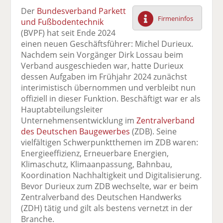
F
tt
Li
E
ck
Der
Bundesverband Parkett
ac
er
n
m
e
Firmeninfos
und Fußbodentechnik
e
n
k
ai
n
(BVPF) hat seit Ende 2024
b
e
l
einen neuen Geschäftsführer: Michel Durieux.
o
di
v
Nachdem sein Vorgänger Dirk Lossau beim
o
n
er
Verband ausgeschieden war, hatte Durieux
k
te
se
dessen Aufgaben im Frühjahr 2024 zunächst
te
il
n
interimistisch übernommen und verbleibt nun
il
e
d
offiziell in dieser Funktion. Beschäftigt war er als
e
n
e
Hauptabteilungsleiter
n
n
Unternehmensentwicklung im
Zentralverband
des Deutschen Baugewerbes
(ZDB). Seine
vielfältigen Schwerpunktthemen im ZDB waren:
Energieeffizienz, Erneuerbare Energien,
Klimaschutz, Klimaanpassung, Bahnbau,
Koordination Nachhaltigkeit und Digitalisierung.
Bevor Durieux zum ZDB wechselte, war er beim
Zentralverband des Deutschen Handwerks
(ZDH) tätig und gilt als bestens vernetzt in der
Branche.