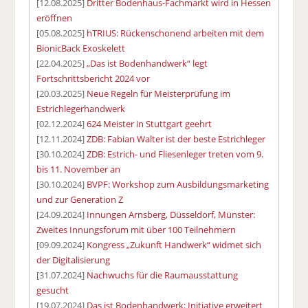
[12.08.2025]
Dritter Bodenhaus-Fachmarkt wird in Hessen
eröffnen
[05.08.2025]
hTRIUS: Rückenschonend arbeiten mit dem
BionicBack Exoskelett
[22.04.2025]
„Das ist Bodenhandwerk“ legt
Fortschrittsbericht 2024 vor
[20.03.2025]
Neue Regeln für Meisterprüfung im
Estrichlegerhandwerk
[02.12.2024]
624 Meister in Stuttgart geehrt
[12.11.2024]
ZDB: Fabian Walter ist der beste Estrichleger
[30.10.2024]
ZDB: Estrich- und Fliesenleger treten vom 9.
bis 11. November an
[30.10.2024]
BVPF: Workshop zum Ausbildungsmarketing
und zur Generation Z
[24.09.2024]
Innungen Arnsberg, Düsseldorf, Münster:
Zweites Innungsforum mit über 100 Teilnehmern
[09.09.2024]
Kongress „Zukunft Handwerk“ widmet sich
der Digitalisierung
[31.07.2024]
Nachwuchs für die Raumausstattung
gesucht
[19.07.2024]
Das ist Bodenhandwerk: Initiative erweitert