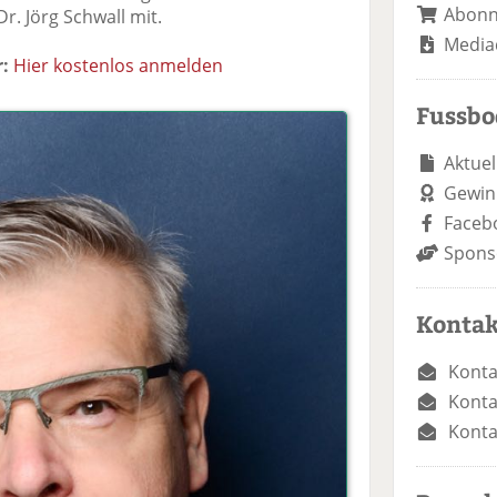
Abon
Dr. Jörg Schwall mit.
Media
:
Hier kostenlos anmelden
Fussb
Aktuel
Gewin
Faceb
Spons
Kontak
Konta
Konta
Konta