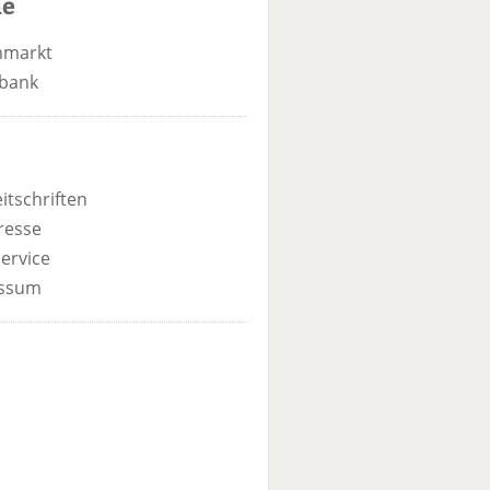
he
nmarkt
bank
itschriften
resse
ervice
ssum