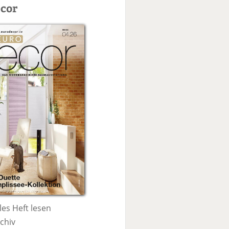
c
cor
h
e
les Heft lesen
chiv