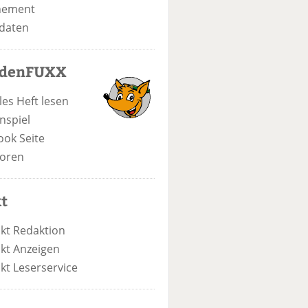
nement
daten
odenFUXX
les Heft lesen
nspiel
ook Seite
oren
t
kt Redaktion
kt Anzeigen
kt Leserservice