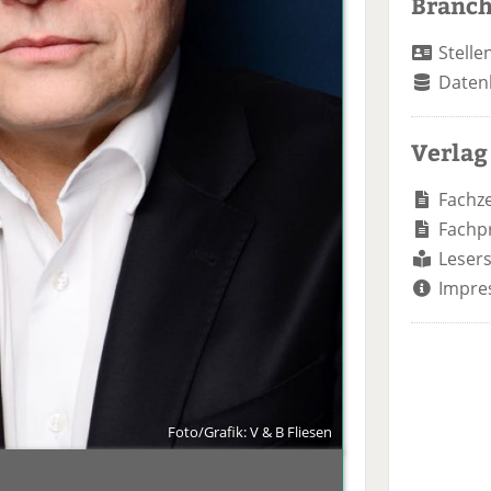
Branc
Stelle
Daten
Verlag
Fachze
Fachp
Lesers
Impre
Foto/Grafik: V & B Fliesen