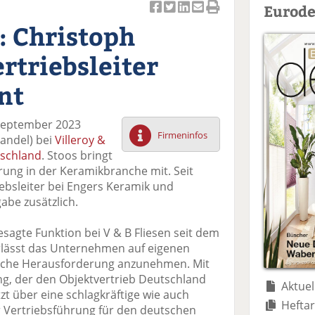
Eurode
Ar
Ar
Ar
Ar
Ar
n: Christoph
ti
ti
ti
ti
ti
k
k
k
k
k
rtriebsleiter
el
el
el
el
el
a
t
a
p
D
nt
uf
wi
uf
er
ru
F
tt
Li
E
ck
 September 2023
ac
er
n
m
e
Firmeninfos
Handel) bei
Villeroy &
e
n
k
ai
n
schland
. Stoos bringt
b
e
l
hrung in der Keramikbranche mit. Seit
o
di
v
iebsleiter bei Engers Keramik und
o
n
er
be zusätzlich.
k
te
se
te
il
n
esagte Funktion bei V & B Fliesen seit dem
il
e
d
erlässt das Unternehmen auf eigenen
e
n
e
iche Herausforderung anzunehmen. Mit
n
n
ng, der den Objektvertrieb Deutschland
Aktuel
etzt über eine schlagkräftige wie auch
Heftar
r Vertriebsführung für den deutschen