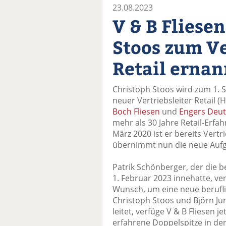
23.08.2023
V & B Fliese
Stoos zum Ve
Retail ernan
Christoph Stoos wird zum 1.
neuer Vertriebsleiter Retail (
Boch Fliesen
und
Engers Deut
mehr als 30 Jahre Retail-Erfa
März 2020 ist er bereits Vertr
übernimmt nun die neue Aufga
Patrik Schönberger, der die b
1. Februar 2023 innehatte, v
Wunsch, um eine neue berufl
Christoph Stoos und Björn Ju
leitet, verfüge V & B Fliesen j
erfahrene Doppelspitze in de