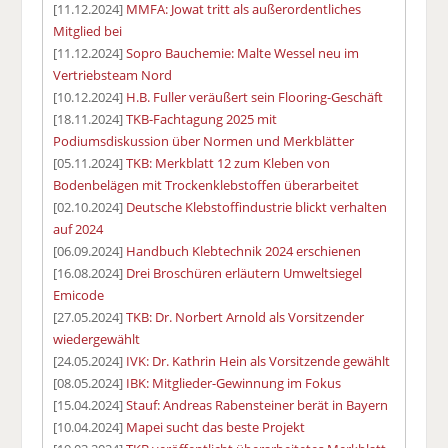
[11.12.2024]
MMFA: Jowat tritt als außerordentliches
Mitglied bei
[11.12.2024]
Sopro Bauchemie: Malte Wessel neu im
Vertriebsteam Nord
[10.12.2024]
H.B. Fuller veräußert sein Flooring-Geschäft
[18.11.2024]
TKB-Fachtagung 2025 mit
Podiumsdiskussion über Normen und Merkblätter
[05.11.2024]
TKB: Merkblatt 12 zum Kleben von
Bodenbelägen mit Trockenklebstoffen überarbeitet
[02.10.2024]
Deutsche Klebstoffindustrie blickt verhalten
auf 2024
[06.09.2024]
Handbuch Klebtechnik 2024 erschienen
[16.08.2024]
Drei Broschüren erläutern Umweltsiegel
Emicode
[27.05.2024]
TKB: Dr. Norbert Arnold als Vorsitzender
wiedergewählt
[24.05.2024]
IVK: Dr. Kathrin Hein als Vorsitzende gewählt
[08.05.2024]
IBK: Mitglieder-Gewinnung im Fokus
[15.04.2024]
Stauf: Andreas Rabensteiner berät in Bayern
[10.04.2024]
Mapei sucht das beste Projekt