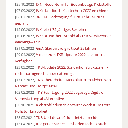
[25.10.2022]
DIN: Neue Norm für Bodenbelags-Klebstoffe
[07.09.2022]
IVK: Handbuch Klebtechnik 2022 erschienen
[08.07.2022]
36. TKB-Fachtagung für 28. Februar 2023
geplant
[15.06.2022]
IVK feiert 75-jähriges Bestehen
[10.06.2022]
IVK: Dr. Norbert Arnold als TKB-Vorsitzender
wiedergewählt
[31.05.2022]
GEV: Glaubwürdigkeit seit 25 Jahren
[29.04.2022]
Videos zum TKB-Update 2022 jetzt online
verfügbar
[23.03.2022]
TKB-Update 2022: Sonderkonstruktionen –
nicht normgerecht, aber extrem gut
[17.03.2022]
TKB überarbeitet Merkblatt zum Kleben von
Parkett und Holzpflaster
[02.02.2022]
TKB-Fachtagung 2022 abgesagt: Digitale
Veranstaltung als Alternative
[20.10.2021]
Klebstoffindustrie erwartet Wachstum trotz
Rohstoffknappheit
[28.05.2021]
TKB-Update am 9. Juni: Jetzt anmelden
[13.04.2021]
In eigener Sache: FussbodenTechnik sucht