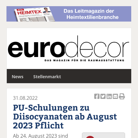
S
News
Stellenmarkt
u
c
h
31.08.2022
e
Ar
Ar
Ar
Ar
Ar
PU-Schulungen zu
ti
ti
ti
ti
ti
Diisocyanaten ab August
k
k
k
k
k
2023 Pflicht
el
el
el
el
el
a
t
a
p
D
Ab 24. August 2023 sind
uf
wi
uf
er
ru