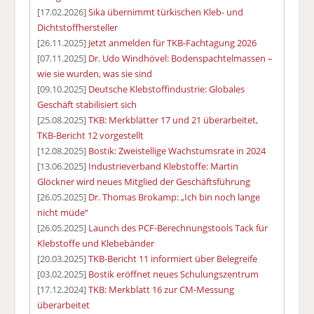
[17.02.2026]
Sika übernimmt türkischen Kleb- und
Dichtstoffhersteller
[26.11.2025]
Jetzt anmelden für TKB-Fachtagung 2026
[07.11.2025]
Dr. Udo Windhövel: Bodenspachtelmassen –
wie sie wurden, was sie sind
[09.10.2025]
Deutsche Klebstoffindustrie: Globales
Geschäft stabilisiert sich
[25.08.2025]
TKB: Merkblätter 17 und 21 überarbeitet,
TKB-Bericht 12 vorgestellt
[12.08.2025]
Bostik: Zweistellige Wachstumsrate in 2024
[13.06.2025]
Industrieverband Klebstoffe: Martin
Glöckner wird neues Mitglied der Geschäftsführung
[26.05.2025]
Dr. Thomas Brokamp: „Ich bin noch lange
nicht müde“
[26.05.2025]
Launch des PCF-Berechnungstools Tack für
Klebstoffe und Klebebänder
[20.03.2025]
TKB-Bericht 11 informiert über Belegreife
[03.02.2025]
Bostik eröffnet neues Schulungszentrum
[17.12.2024]
TKB: Merkblatt 16 zur CM-Messung
überarbeitet