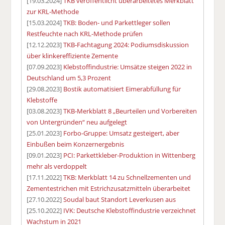
[19.03.2024]
TKB veröffentlicht überarbeitetes Merkblatt
zur KRL-Methode
[15.03.2024]
TKB: Boden- und Parkettleger sollen
Restfeuchte nach KRL-Methode prüfen
[12.12.2023]
TKB-Fachtagung 2024: Podiumsdiskussion
über klinkereffiziente Zemente
[07.09.2023]
Klebstoffindustrie: Umsätze steigen 2022 in
Deutschland um 5,3 Prozent
[29.08.2023]
Bostik automatisiert Eimerabfüllung für
Klebstoffe
[03.08.2023]
TKB-Merkblatt 8 „Beurteilen und Vorbereiten
von Untergründen“ neu aufgelegt
[25.01.2023]
Forbo-Gruppe: Umsatz gesteigert, aber
Einbußen beim Konzernergebnis
[09.01.2023]
PCI: Parkettkleber-Produktion in Wittenberg
mehr als verdoppelt
[17.11.2022]
TKB: Merkblatt 14 zu Schnellzementen und
Zementestrichen mit Estrichzusatzmitteln überarbeitet
[27.10.2022]
Soudal baut Standort Leverkusen aus
[25.10.2022]
IVK: Deutsche Klebstoffindustrie verzeichnet
Wachstum in 2021