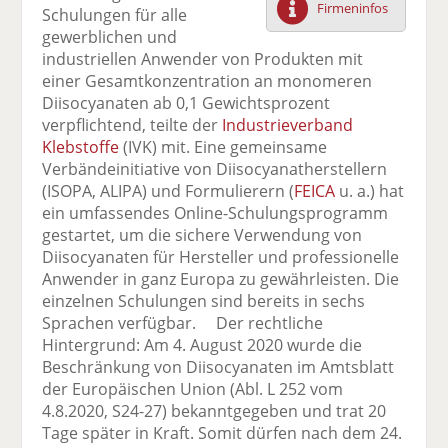
Firmeninfos
Schulungen für alle
F
tt
Li
E
ck
gewerblichen und
ac
er
n
m
e
industriellen Anwender von Produkten mit
e
n
k
ai
n
einer Gesamtkonzentration an monomeren
b
e
l
Diisocyanaten ab 0,1 Gewichtsprozent
o
di
v
verpflichtend, teilte der
Industrieverband
o
n
er
Klebstoffe
(IVK) mit. Eine gemeinsame
k
te
se
Verbändeinitiative von Diisocyanatherstellern
te
il
n
(ISOPA, ALIPA) und Formulierern (
FEICA
u. a.) hat
il
e
d
ein umfassendes Online-Schulungsprogramm
e
n
e
gestartet, um die sichere Verwendung von
n
n
Diisocyanaten für Hersteller und professionelle
Anwender in ganz Europa zu gewährleisten. Die
einzelnen Schulungen sind bereits in sechs
Sprachen verfügbar. Der rechtliche
Hintergrund: Am 4. August 2020 wurde die
Beschränkung von Diisocyanaten im Amtsblatt
der Europäischen Union (Abl. L 252 vom
4.8.2020, S24-27) bekanntgegeben und trat 20
Tage später in Kraft. Somit dürfen nach dem 24.