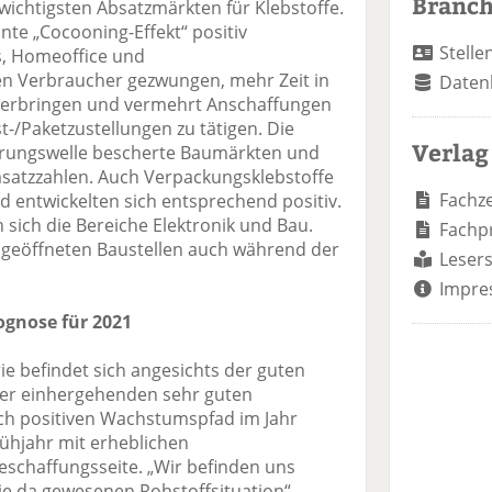
Branc
 wichtigsten Absatzmärkten für Klebstoffe.
te „Cocooning-Effekt“ positiv
Stelle
, Homeoffice und
 Verbraucher gezwungen, mehr Zeit in
Daten
verbringen und vermehrt Anschaffungen
t-/Paketzustellungen zu tätigen. Die
Verlag
erungswelle bescherte Baumärkten und
atzzahlen. Auch Verpackungsklebstoffe
Fachze
d entwickelten sich entsprechend positiv.
 sich die Bereiche Elektronik und Bau.
Fachp
n geöffneten Baustellen auch während der
Lesers
Impre
ognose für 2021
ie befindet sich angesichts der guten
der einhergehenden sehr guten
ich positiven Wachstumspfad im Jahr
rühjahr mit erheblichen
schaffungsseite. „Wir befinden uns
nie da gewesenen Rohstoffsituation“,