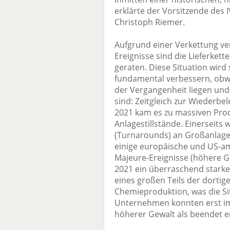
erklärte der Vorsitzende des I
Christoph Riemer.
Aufgrund einer Verkettung v
Ereignisse sind die Lieferket
geraten. Diese Situation wird
fundamental verbessern, obwoh
der Vergangenheit liegen und 
sind: Zeitgleich zur Wiederbe
2021 kam es zu massiven Pro
Anlagestillstände. Einerseit
(Turnarounds) an Großanlage
einige europäische und US-am
Majeure-Ereignisse (höhere Ge
2021 ein überraschend starke
eines großen Teils der dortig
Chemieproduktion, was die Sit
Unternehmen konnten erst im 
höherer Gewalt als beendet e