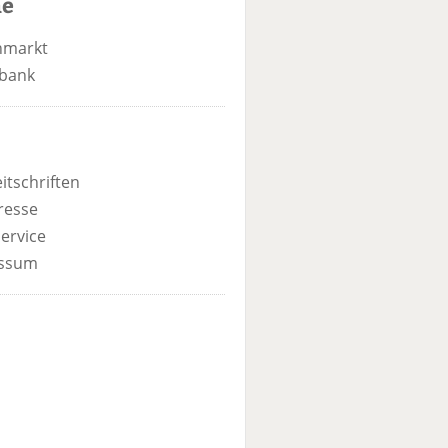
he
nmarkt
bank
itschriften
resse
ervice
ssum