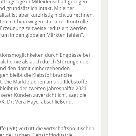
uftragslage in Mitleidenschaft gezogen.
nd grundsätzlich intakt. Mit einer
tät ist aber kurzfristig nicht zu rechnen,
äten in China wegen stärkerer Kontrolle
-Erzeugung zeitweise reduziert werden
um in den globalen Märkten fehlen“,
tionsmöglichkeiten durch Engpässe bei
ialchemie als auch durch Störungen der
 und den damit einhergehenden
gen bleibt die Klebstoffbranche
ist: Die Märkte ziehen an und Klebstoffe
leibt in der zweiten Jahreshälfte 2021
erer Kunden zuversichtlich“, sagt die
K, Dr. Vera Haye, abschließend.
e (IVK) vertritt die wirtschaftspolitischen
er deutschen Klebstoffindustrie