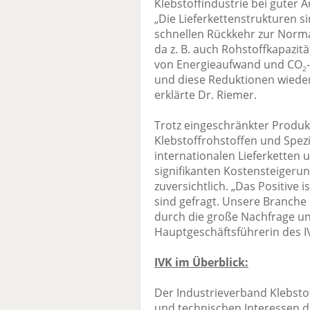
Klebstoffindustrie bei guter A
„Die Lieferkettenstrukturen si
schnellen Rückkehr zur Normali
da z. B. auch Rohstoffkapazit
von Energieaufwand und CO
2
und diese Reduktionen wieder
erklärte Dr. Riemer.
Trotz eingeschränkter Produk
Klebstoffrohstoffen und Spez
internationalen Lieferketten
signifikanten Kostensteigerun
zuversichtlich. „Das Positive 
sind gefragt. Unsere Branche b
durch die große Nachfrage uns
Hauptgeschäftsführerin des IV
IVK im Überblick:
Der Industrieverband Klebstoff
und technischen Interessen d