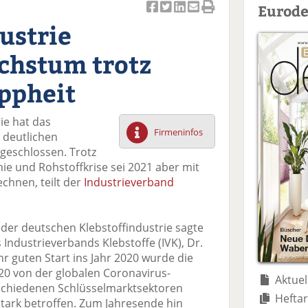
Eurode
Ar
Ar
Ar
Ar
Ar
ustrie
ti
ti
ti
ti
ti
k
k
k
k
k
chstum trotz
el
el
el
el
el
a
t
a
p
D
appheit
uf
wi
uf
er
ru
F
tt
Li
E
ck
ie hat das
ac
er
n
m
e
Firmeninfos
 deutlichen
e
n
k
ai
n
geschlossen. Trotz
b
e
l
e und Rohstoffkrise sei 2021 aber mit
o
di
v
chnen, teilt der
Industrieverband
o
n
er
k
te
se
te
il
n
n der deutschen Klebstoffindustrie sagte
il
e
d
Industrieverbands Klebstoffe (IVK), Dr.
e
n
e
r guten Start ins Jahr 2020 wurde die
n
n
20 von der globalen Coronavirus-
Aktuel
rschiedenen Schlüsselmarktsektoren
Heftar
stark betroffen. Zum Jahresende hin