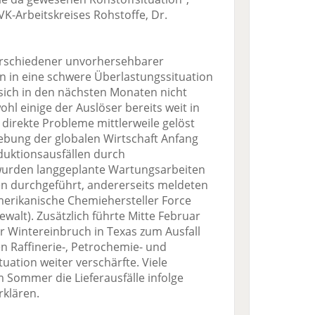
VK-Arbeitskreises Rohstoffe, Dr.
erschiedener unvorhersehbarer
ten in eine schwere Überlastungssituation
 sich in den nächsten Monaten nicht
l einige der Auslöser bereits weit in
direkte Probleme mittlerweile gelöst
lebung der globalen Wirtschaft Anfang
duktionsausfällen durch
s wurden langgeplante Wartungsarbeiten
n durchgeführt, andererseits meldeten
erikanische Chemiehersteller Force
walt). Zusätzlich führte Mitte Februar
r Wintereinbruch in Texas zum Ausfall
en Raffinerie-, Petrochemie- und
uation weiter verschärfte. Viele
Sommer die Lieferausfälle infolge
rklären.