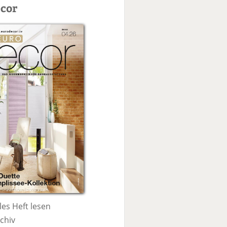
c
cor
h
e
les Heft lesen
chiv