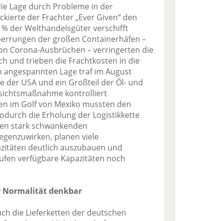
die Lage durch Probleme in der
ockierte der Frachter „Ever Given“ den
 % der Welthandelsgüter verschifft
perrungen der großen Containerhäfen –
von Corona-Ausbrüchen – verringerten die
ch und trieben die Frachtkosten in die
n angespannten Lage traf im August
te der USA und ein Großteil der Öl- und
sichtsmaßnahme kontrolliert
en im Golf von Mexiko mussten den
wodurch die Erholung der Logistikkette
den stark schwankenden
egenzuwirken, planen viele
zitäten deutlich auszubauen und
ufen verfügbare Kapazitäten noch
r Normalität denkbar
auch die Lieferketten der deutschen