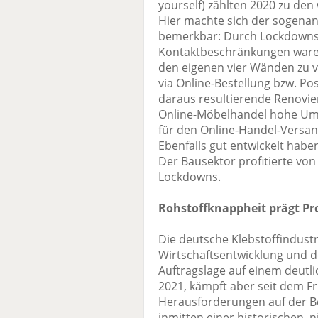
yourself) zählten 2020 zu den
Hier machte sich der sogenann
bemerkbar: Durch Lockdowns
Kontaktbeschränkungen waren
den eigenen vier Wänden zu 
via Online-Bestellung bzw. Pos
daraus resultierende Renovi
Online-Möbelhandel hohe Ums
für den Online-Handel-Versan
Ebenfalls gut entwickelt haben
Der Bausektor profitierte vo
Lockdowns.
Rohstoffknappheit prägt Pr
Die deutsche Klebstoffindustr
Wirtschaftsentwicklung und 
Auftragslage auf einem deutl
2021, kämpft aber seit dem F
Herausforderungen auf der Be
inmitten einer historischen, 