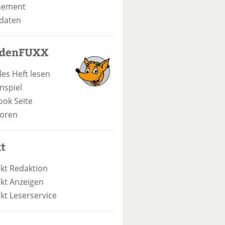
nement
daten
odenFUXX
les Heft lesen
nspiel
ook Seite
oren
t
kt Redaktion
kt Anzeigen
kt Leserservice