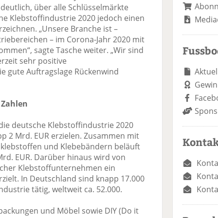
Abon
 deutlich, über alle Schlüsselmärkte
he Klebstoffindustrie 2020 jedoch einen
Media
zeichnen. „Unsere Branche ist –
triebereichen – im Corona-Jahr 2020 mit
Fussb
mmen“, sagte Tasche weiter. „Wir sind
rzeit sehr positive
Aktuel
ie gute Auftragslage Rückenwind
Gewin
Faceb
 Zahlen
Spons
 die deutsche Klebstoffindustrie 2020
pp 2 Mrd. EUR erzielen. Zusammen mit
Kontak
klebstoffen und Klebebändern beläuft
Mrd. EUR. Darüber hinaus wird von
Konta
scher Klebstoffunternehmen ein
Konta
zielt. In Deutschland sind knapp 17.000
Konta
ndustrie tätig, weltweit ca. 52.000.
rpackungen und Möbel sowie DIY (Do it