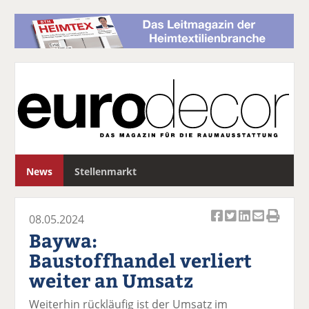
S
News
Stellenmarkt
u
c
h
08.05.2024
e
Ar
Ar
Ar
Ar
Ar
Baywa:
ti
ti
ti
ti
ti
Baustoffhandel verliert
k
k
k
k
k
weiter an Umsatz
el
el
el
el
el
a
t
a
p
D
Weiterhin rückläufig ist der Umsatz im
uf
wi
uf
er
ru