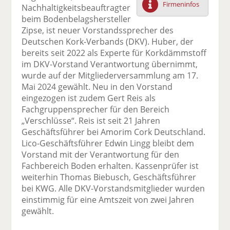
Firmeninfos
Nachhaltigkeitsbeauftragter
F
tt
Li
E
ck
beim Bodenbelagshersteller
ac
er
n
m
e
Zipse, ist neuer Vorstandssprecher des
e
n
k
ai
n
Deutschen Kork-Verbands (DKV). Huber, der
b
e
l
bereits seit 2022 als Experte für Korkdämmstoff
o
di
v
im DKV-Vorstand Verantwortung übernimmt,
o
n
er
wurde auf der Mitgliederversammlung am 17.
k
te
se
Mai 2024 gewählt. Neu in den Vorstand
te
il
n
eingezogen ist zudem Gert Reis als
il
e
d
Fachgruppensprecher für den Bereich
e
n
e
„Verschlüsse“. Reis ist seit 21 Jahren
n
n
Geschäftsführer bei Amorim Cork Deutschland.
Lico-Geschäftsführer Edwin Lingg bleibt dem
Vorstand mit der Verantwortung für den
Fachbereich Boden erhalten. Kassenprüfer ist
weiterhin Thomas Biebusch, Geschäftsführer
bei KWG. Alle DKV-Vorstandsmitglieder wurden
einstimmig für eine Amtszeit von zwei Jahren
gewählt.