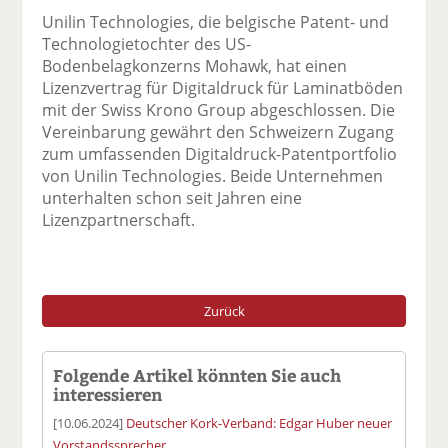
F
tt
Li
E
ck
Unilin Technologies, die belgische Patent- und
ac
er
n
m
e
Technologietochter des US-
e
n
k
ai
n
Bodenbelagkonzerns Mohawk, hat einen
b
e
l
Lizenzvertrag für Digitaldruck für Laminatböden
o
di
v
mit der Swiss Krono Group abgeschlossen. Die
o
n
er
Vereinbarung gewährt den Schweizern Zugang
k
te
se
zum umfassenden Digitaldruck-Patentportfolio
te
il
n
von Unilin Technologies. Beide Unternehmen
il
e
d
unterhalten schon seit Jahren eine
e
n
e
Lizenzpartnerschaft.
n
n
Zurück
Folgende Artikel könnten Sie auch
interessieren
[10.06.2024]
Deutscher Kork-Verband: Edgar Huber neuer
Vorstandssprecher