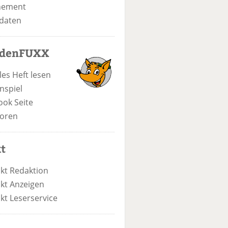
nement
daten
odenFUXX
les Heft lesen
nspiel
ook Seite
oren
t
kt Redaktion
kt Anzeigen
kt Leserservice