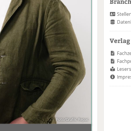
Branc
Stelle
Daten
Verlag
Fachze
Fachp
Lesers
Impre
Foto/Grafik: Repac