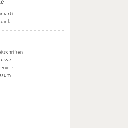
he
nmarkt
bank
itschriften
resse
ervice
ssum