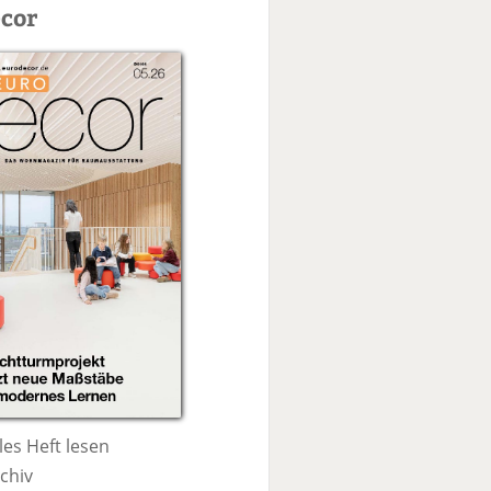
c
cor
h
e
les Heft lesen
chiv