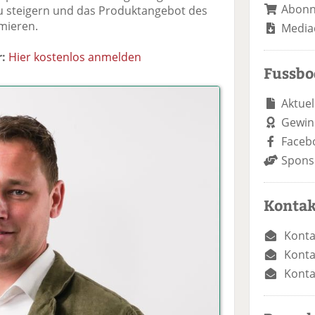
Abon
 zu steigern und das Produktangebot des
mieren.
Media
:
Hier kostenlos anmelden
Fussb
Aktuel
Gewin
Faceb
Spons
Kontak
Konta
Konta
Konta