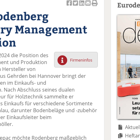
Eurode
Ar
Ar
Ar
Ar
Ar
Rodenberg
ti
ti
ti
ti
ti
k
k
k
k
k
gory Management
el
el
el
el
el
a
t
a
p
D
ion
uf
wi
uf
er
ru
F
tt
Li
E
ck
024 die Position des
ac
er
n
m
e
Firmeninfos
ment und Produktion
e
n
k
ai
n
Hersteller von
b
e
l
s Gehrden bei Hannover bringt der
o
di
v
en im Einkaufs- und
o
n
er
 Nach Abschluss seines dualen
k
te
se
ur für Holztechnik sammelte er
te
il
n
es Einkaufs für verschiedene Sortimente
il
e
d
lau, darunter Bodenbeläge und -zubehör
e
n
e
er Einkaufsleiter beim
n
n
öller.
Aktuel
Heftar
i Repac möchte Rodenberg maßgeblich