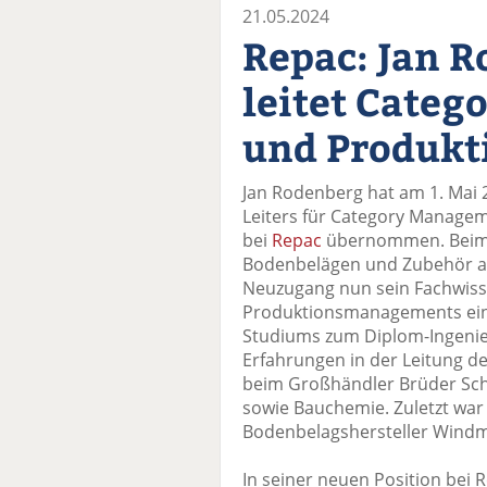
21.05.2024
Repac: Jan 
leitet Cate
und Produkt
Jan Rodenberg hat am 1. Mai 2
Leiters für Category Manage
bei
Repac
übernommen. Beim 
Bodenbelägen und Zubehör au
Neuzugang nun sein Fachwiss
Produktionsmanagements ein.
Studiums zum Diplom-Ingenie
Erfahrungen in der Leitung d
beim Großhändler Brüder Sch
sowie Bauchemie. Zuletzt war 
Bodenbelagshersteller Windm
In seiner neuen Position be