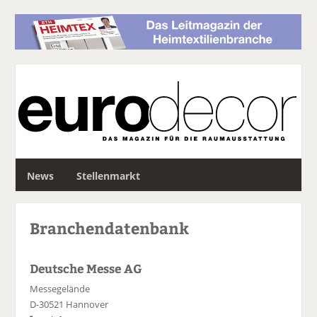
S
News
Stellenmarkt
u
c
h
Branchendatenbank
e
Deutsche Messe AG
Messegelände
D-30521 Hannover