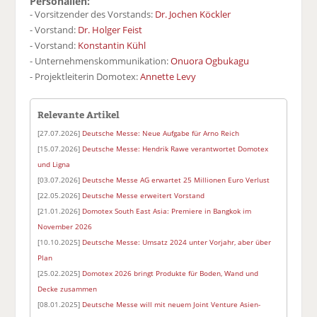
Personalien:
- Vorsitzender des Vorstands:
Dr. Jochen Köckler
- Vorstand:
Dr. Holger Feist
- Vorstand:
Konstantin Kühl
- Unternehmenskommunikation:
Onuora Ogbukagu
- Projektleiterin Domotex:
Annette Levy
Relevante Artikel
[27.07.2026]
Deutsche Messe: Neue Aufgabe für Arno Reich
[15.07.2026]
Deutsche Messe: Hendrik Rawe verantwortet Domotex
und Ligna
[03.07.2026]
Deutsche Messe AG erwartet 25 Millionen Euro Verlust
[22.05.2026]
Deutsche Messe erweitert Vorstand
[21.01.2026]
Domotex South East Asia: Premiere in Bangkok im
November 2026
[10.10.2025]
Deutsche Messe: Umsatz 2024 unter Vorjahr, aber über
Plan
[25.02.2025]
Domotex 2026 bringt Produkte für Boden, Wand und
Decke zusammen
[08.01.2025]
Deutsche Messe will mit neuem Joint Venture Asien-