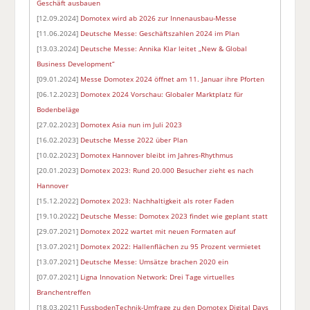
Geschäft ausbauen
[12.09.2024]
Domotex wird ab 2026 zur Innenausbau-Messe
[11.06.2024]
Deutsche Messe: Geschäftszahlen 2024 im Plan
[13.03.2024]
Deutsche Messe: Annika Klar leitet „New & Global
Business Development“
[09.01.2024]
Messe Domotex 2024 öffnet am 11. Januar ihre Pforten
[06.12.2023]
Domotex 2024 Vorschau: Globaler Marktplatz für
Bodenbeläge
[27.02.2023]
Domotex Asia nun im Juli 2023
[16.02.2023]
Deutsche Messe 2022 über Plan
[10.02.2023]
Domotex Hannover bleibt im Jahres-Rhythmus
[20.01.2023]
Domotex 2023: Rund 20.000 Besucher zieht es nach
Hannover
[15.12.2022]
Domotex 2023: Nachhaltigkeit als roter Faden
[19.10.2022]
Deutsche Messe: Domotex 2023 findet wie geplant statt
[29.07.2021]
Domotex 2022 wartet mit neuen Formaten auf
[13.07.2021]
Domotex 2022: Hallenflächen zu 95 Prozent vermietet
[13.07.2021]
Deutsche Messe: Umsätze brachen 2020 ein
[07.07.2021]
Ligna Innovation Network: Drei Tage virtuelles
Branchentreffen
[18.03.2021]
FussbodenTechnik-Umfrage zu den Domotex Digital Days