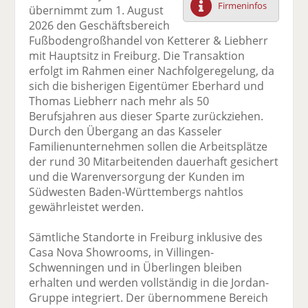
Firmeninfos
übernimmt zum 1. August
F
tt
Li
E
ck
2026 den Geschäftsbereich
ac
er
n
m
e
Fußbodengroßhandel von Ketterer & Liebherr
e
n
k
ai
n
mit Hauptsitz in Freiburg. Die Transaktion
b
e
l
erfolgt im Rahmen einer Nachfolgeregelung, da
o
di
v
sich die bisherigen Eigentümer Eberhard und
o
n
er
Thomas Liebherr nach mehr als 50
k
te
se
Berufsjahren aus dieser Sparte zurückziehen.
te
il
n
Durch den Übergang an das Kasseler
il
e
d
Familienunternehmen sollen die Arbeitsplätze
e
n
e
der rund 30 Mitarbeitenden dauerhaft gesichert
n
n
und die Warenversorgung der Kunden im
Südwesten Baden-Württembergs nahtlos
gewährleistet werden.
Sämtliche Standorte in Freiburg inklusive des
Casa Nova Showrooms, in Villingen-
Schwenningen und in Überlingen bleiben
erhalten und werden vollständig in die Jordan-
Gruppe integriert. Der übernommene Bereich