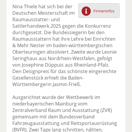
F
tt
Li
E
ck
Nina Thiele hat sich bei der
ac
er
n
m
e
Firmeninfos
Deutschen Meisterschaft im
e
n
k
ai
n
Raumausstatter- und
b
e
l
Sattlerhandwerk 2025 gegen die Konkurrenz
o
di
v
durchgesetzt. Die Bundessiegerin bei den
o
n
er
Raumausstattern hat ihre Lehre bei Einrichten
k
te
se
& Mehr Nester im baden-württembergischen
te
il
n
Oberteuringen absolviert. Zweite wurde Leonie
il
e
d
Seringhaus aus Nordrhein-Westfalen, gefolgt
e
n
e
von Josephine Düppuis aus Rheinland-Pfalz.
n
n
Den Designpreis für das schönste eingereichte
Gesellenstück erhielt die Baden-
Württembergerin Jasmin Frieß.
Ausgerichtet wurde der Wettbewerb im
niederbayerischen Mainburg vom
Zentralverband Raum und Ausstattung (ZVR)
gemeinsam mit dem Bundesverband
Fahrzeugausstattung und Reitsportausrüstung
(BVFR). Zwei Tage lang schnitten, nähten,