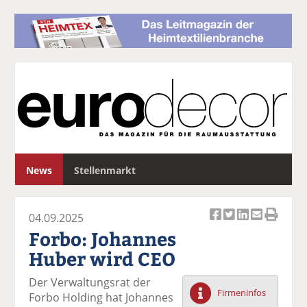
S
News
Stellenmarkt
u
c
h
04.09.2025
e
Ar
Ar
Ar
Ar
Ar
Forbo: Johannes
ti
ti
ti
ti
ti
Huber wird CEO
k
k
k
k
k
el
el
el
el
el
Der Verwaltungsrat der
a
t
a
p
D
Firmeninfos
Forbo Holding hat Johannes
uf
wi
uf
er
ru