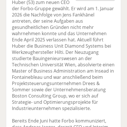
Huber (53) zum neuen CEO
F
tt
Li
E
ck
der Forbo-Gruppe gewählt. Er wird am 1. Januar
ac
er
n
m
e
2026 die Nachfolge von Jens Fankhänel
e
n
k
ai
n
antreten, der seine Aufgaben aus
b
e
l
gesundheitlichen Gründen nicht mehr
o
di
v
wahrnehmen konnte und das Unternehmen
o
n
er
Ende April 2025 verlassen hat. Aktuell führt
k
te
se
Huber die Business Unit Diamond Systems bei
te
il
n
Werkzeughersteller Hilti. Der Neuzugang
il
e
d
studierte Bauingenieurswesen an der
e
n
e
Technischen Universität Wien, absolvierte einen
n
n
Master of Business Administration am Insead in
Fontainebleau und war anschließend beim
Projektsteuerungsunternehmen Drees &
Sommer sowie der Unternehmensberatung
Boston Consulting Group, wo er sich auf
Strategie- und Optimierungsprojekte für
Industrieunternehmen spezialisierte.
Bereits Ende Juni hatte Forbo kommuniziert,
dass Andreas Jaeger, derzeit CFO und Interim