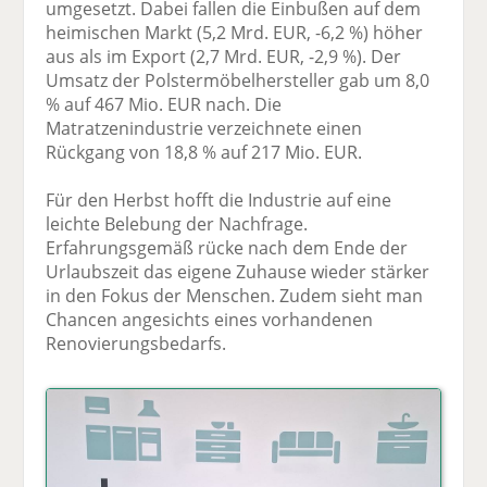
umgesetzt. Dabei fallen die Einbußen auf dem
F
tt
Li
E
ck
heimischen Markt (5,2 Mrd. EUR, -6,2 %) höher
ac
er
n
m
e
aus als im Export (2,7 Mrd. EUR, -2,9 %). Der
e
n
k
ai
n
Umsatz der Polstermöbelhersteller gab um 8,0
b
e
l
% auf 467 Mio. EUR nach. Die
o
di
v
Matratzenindustrie verzeichnete einen
o
n
er
Rückgang von 18,8 % auf 217 Mio. EUR.
k
te
se
te
il
n
Für den Herbst hofft die Industrie auf eine
il
e
d
leichte Belebung der Nachfrage.
e
n
e
Erfahrungsgemäß rücke nach dem Ende der
n
n
Urlaubszeit das eigene Zuhause wieder stärker
in den Fokus der Menschen. Zudem sieht man
Chancen angesichts eines vorhandenen
Renovierungsbedarfs.