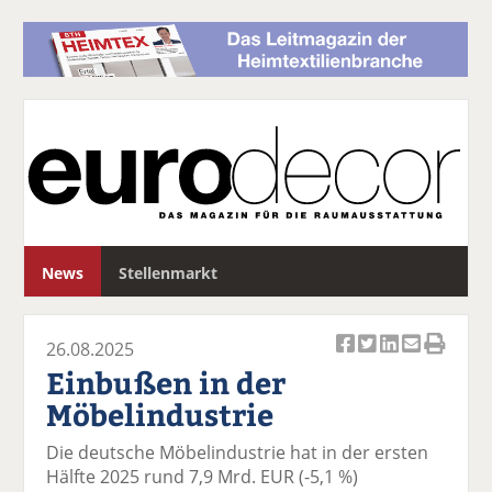
S
News
Stellenmarkt
u
c
h
26.08.2025
e
Ar
Ar
Ar
Ar
Ar
Einbußen in der
ti
ti
ti
ti
ti
Möbelindustrie
k
k
k
k
k
el
el
el
el
el
Die deutsche Möbelindustrie hat in der ersten
a
t
a
p
D
Hälfte 2025 rund 7,9 Mrd. EUR (-5,1 %)
uf
wi
uf
er
ru