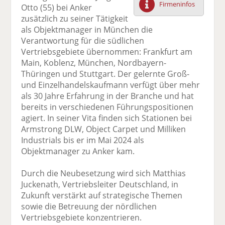
Firmeninfos
Otto (55) bei Anker
F
tt
Li
E
ck
zusätzlich zu seiner Tätigkeit
ac
er
n
m
e
als Objektmanager in München die
e
n
k
ai
n
Verantwortung für die südlichen
b
e
l
Vertriebsgebiete übernommen: Frankfurt am
o
di
v
Main, Koblenz, München, Nordbayern-
o
n
er
Thüringen und Stuttgart. Der gelernte Groß-
k
te
se
und Einzelhandelskaufmann verfügt über mehr
te
il
n
als 30 Jahre Erfahrung in der Branche und hat
il
e
d
bereits in verschiedenen Führungspositionen
e
n
e
agiert. In seiner Vita finden sich Stationen bei
n
n
Armstrong DLW, Object Carpet und Milliken
Industrials bis er im Mai 2024 als
Objektmanager zu Anker kam.
Durch die Neubesetzung wird sich Matthias
Juckenath, Vertriebsleiter Deutschland, in
Zukunft verstärkt auf strategische Themen
sowie die Betreuung der nördlichen
Vertriebsgebiete konzentrieren.