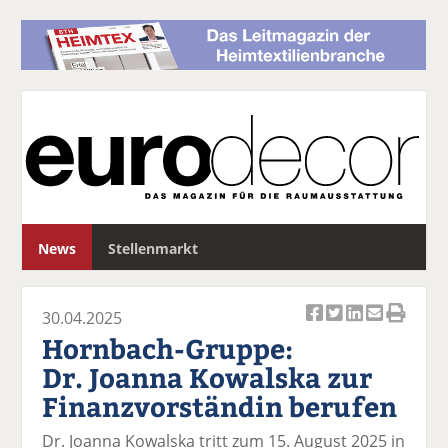
S
News
Stellenmarkt
u
c
h
30.04.2025
e
Ar
Ar
Ar
Ar
Ar
Hornbach-Gruppe:
ti
ti
ti
ti
ti
Dr. Joanna Kowalska zur
k
k
k
k
k
Finanzvorständin berufen
el
el
el
el
el
a
t
a
p
D
Dr. Joanna Kowalska tritt zum 15. August 2025 in
uf
wi
uf
er
ru