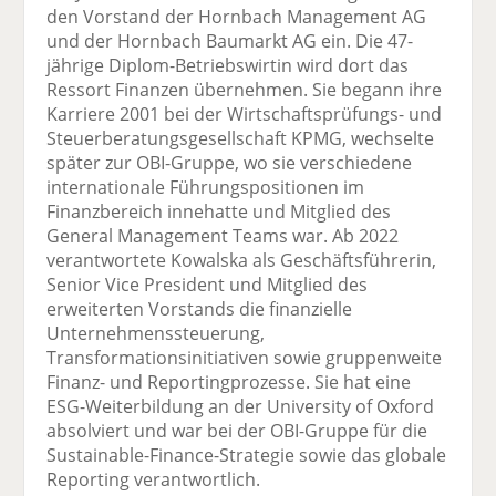
den Vorstand der Hornbach Management AG
F
tt
Li
E
ck
und der Hornbach Baumarkt AG ein. Die 47-
ac
er
n
m
e
jährige Diplom-Betriebswirtin wird dort das
e
n
k
ai
n
Ressort Finanzen übernehmen. Sie begann ihre
b
e
l
Karriere 2001 bei der Wirtschaftsprüfungs- und
o
di
v
Steuerberatungsgesellschaft KPMG, wechselte
o
n
er
später zur OBI-Gruppe, wo sie verschiedene
k
te
se
internationale Führungspositionen im
te
il
n
Finanzbereich innehatte und Mitglied des
il
e
d
General Management Teams war. Ab 2022
e
n
e
verantwortete Kowalska als Geschäftsführerin,
n
n
Senior Vice President und Mitglied des
erweiterten Vorstands die finanzielle
Unternehmenssteuerung,
Transformationsinitiativen sowie gruppenweite
Finanz- und Reportingprozesse. Sie hat eine
ESG-Weiterbildung an der University of Oxford
absolviert und war bei der OBI-Gruppe für die
Sustainable-Finance-Strategie sowie das globale
Reporting verantwortlich.